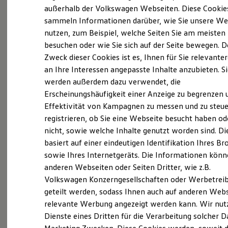
Elektrofahrzeugkonzepte
außerhalb der Volkswagen Webseiten. Diese Cookie
ID. EVERY1
sammeln Informationen darüber, wie Sie unsere We
Reichweite
nutzen, zum Beispiel, welche Seiten Sie am meisten
Reichweite der ID. Modelle
Reichweite im Winter
besuchen oder wie Sie sich auf der Seite bewegen. D
Probefahrt vereinbaren
Rekuperation
Zweck dieser Cookies ist es, Ihnen für Sie relevante
Laden
an Ihre Interessen angepasste Inhalte anzubieten. S
Laden unterwegs
Laden Zuhause
werden außerdem dazu verwendet, die
Ladestationen finden
Erscheinungshäufigkeit einer Anzeige zu begrenzen 
Ladezeitensimulator
Fahrzeugangebot anfordern
Effektivität von Kampagnen zu messen und zu steue
Batterie
Sicherheit
registrieren, ob Sie eine Webseite besucht haben od
Garantie und Lebensdauer
nicht, sowie welche Inhalte genutzt worden sind. Di
Nachhaltigkeit
basiert auf einer eindeutigen Identifikation Ihres B
Technologie
Kosten und Kauf
sowie Ihres Internetgeräts. Die Informationen kön
Servicetermin buchen
Verbrauchskosten
anderen Webseiten oder Seiten Dritter, wie z.B.
Kaufoptionen
Volkswagen Konzerngesellschaften oder Werbetrei
E-Auto-Förderung
Software und Konnektivität
geteilt werden, sodass Ihnen auch auf anderen Web
Die ID. Software 6
relevante Werbung angezeigt werden kann. Wir nut
ID. Software Versionen und Updates
Serviceanfrage stellen
Dienste eines Dritten für die Verarbeitung solcher D
Digitale Extras
Schnittstellen zu Ihrem ID.