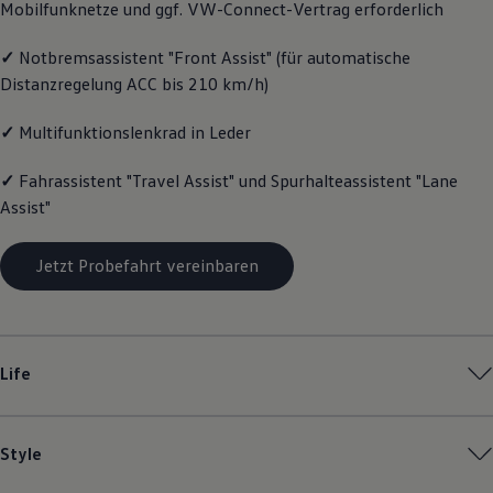
Mobilfunknetze und ggf. VW
-
Connect
-Vertrag erforderlich
Magazin
Lifestyle
✓
Notbremsassistent "Front Assist" (für automatische
Transport
Familie
Distanzregelung ACC bis 210 km/h)
Elektromobilität
Volkswagen R
✓
Multifunktionslenkrad in Leder
Pannen- und Unfallhilfe
Volkswagen Kundenbetreuung
✓
Fahrassistent "Travel Assist" und Spurhalteassistent "Lane
Assist"
Jetzt Probefahrt vereinbaren
Life
Style