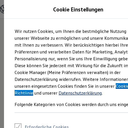
Modelle und Konfigurator
Cookie Einstellungen
Konfigurator
Modelle vergleichen
Konfiguration laden
Zum
Zum
Autosuche
Wir nutzen Cookies, um Ihnen die bestmögliche Nutzung
Hauptinhalt
Footer
Elektroautos
springen
springen
unserer Webseite zu ermöglichen und unsere Kommunika
ENERGY Sondermodelle
Nutzfahrzeuge
mit Ihnen zu verbessern. Wir berücksichtigen hierbei Ihr
SUV und CUV
Präferenzen und verarbeiten Daten für Marketing, Analyt
Familienautos
Personalisierung nur, wenn Sie uns Ihre Einwilligung gebe
Kombis
Kompaktwagen
Diese können Sie jederzeit mit Wirkung für die Zukunft i
Sportwagen
Cookie Manager (Meine Präferenzen verwalten) in der
Schnell verfügbare Fahrzeuge
Angebote und Produkte
Datenschutzerklärung widerrufen. Weitere Informatione
Aktuelle Angebote
unseren eingesetzten Cookies finden Sie in unserer
Cooki
E-Auto-Förderung
Richtlinie
und unserer
Datenschutzerklärung
.
Volkswagen Marktplatz
Die ENERGY Sondermodelle
Folgende Kategorien von Cookies werden durch uns einge
Junge Gebrauchtwagen und Gebrauchtwagen
Volkswagen Zertifizierte Gebrauchtwagen
Elektromobilität bei Gebrauchtwagen
Zubehör- und Serviceangebote
Saisonangebote
Erforderliche Cookies