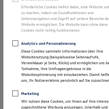
Reifenpakete
Leasing
Erforderliche Cookies helfen dabei, eine Website nu
Leasing-Angebote
zu machen, indem sie Grundfunktionen wie
Ihr Begleiter für Alltag
Gebrauchtwagen Leasing
Seitennavigation und Zugriff auf sichere Bereiche de
Junge Gebrauchtwagen-Leasing
Elektroauto Leasing
Website ermöglichen. Die Website kann ohne diese
und Freizeit.
Der T-
Kleinwagen-Leasing
Cookies nicht richtig funktionieren.
Leasing ohne Anzahlung
Cross.
Finanzierung
Autokredit mit Schlussrate
Analytics und Personalisierung
Versicherungen und Garantien
Kfz-Versicherung
Diese Cookies sammeln Informationen über Ihre
Restschuldversicherungen
Websitenutzung (beispielsweise Seitenaufrufe,
Garantien
Verweildauer je Seite, Klicks) und ermöglichen uns b
Wartungsverträge
Geschäftskunden
Teilnahme, Ihre Umfrageergebnisse in die
Professional Class bei Volkswagen
Websiteoptimierung mit einzubeziehen. Damit helfe
Großkunden
uns, Ihr Nutzererlebnis persönlich auf Sie zuzuschne
Behörden
Direktkunden
Sonderfahrzeuge
Marketing
Anpfiff zum Gewinn
Elektromobilität
(
Impressum & Rechtliches
)
Wir nutzen diese Cookies, um Ihnen auf Ihre Intere
Elektroautos
zugeschnittene Werbung anzuzeigen, innerhalb und
ID. Tutorials