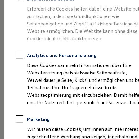
Reifenpakete
Leasing
Erforderliche Cookies helfen dabei, eine Website nu
Leasing-Angebote
zu machen, indem sie Grundfunktionen wie
Ihr Begleiter für Alltag
Gebrauchtwagen Leasing
Seitennavigation und Zugriff auf sichere Bereiche de
Junge Gebrauchtwagen-Leasing
Elektroauto Leasing
Website ermöglichen. Die Website kann ohne diese
und Freizeit.
Der T-
Kleinwagen-Leasing
Cookies nicht richtig funktionieren.
Leasing ohne Anzahlung
Cross.
Finanzierung
Autokredit mit Schlussrate
Analytics und Personalisierung
Versicherungen und Garantien
Kfz-Versicherung
Diese Cookies sammeln Informationen über Ihre
Restschuldversicherungen
Websitenutzung (beispielsweise Seitenaufrufe,
Garantien
Verweildauer je Seite, Klicks) und ermöglichen uns b
Wartungsverträge
Geschäftskunden
Teilnahme, Ihre Umfrageergebnisse in die
Professional Class bei Volkswagen
Websiteoptimierung mit einzubeziehen. Damit helfe
Großkunden
uns, Ihr Nutzererlebnis persönlich auf Sie zuzuschne
Behörden
Direktkunden
Sonderfahrzeuge
Marketing
Anpfiff zum Gewinn
Elektromobilität
(
Impressum & Rechtliches
)
Wir nutzen diese Cookies, um Ihnen auf Ihre Intere
Elektroautos
zugeschnittene Werbung anzuzeigen, innerhalb und
ID. Tutorials