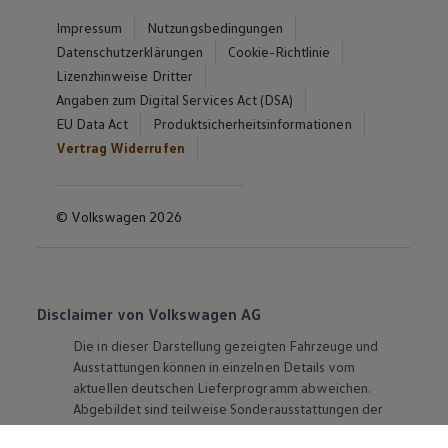
Impressum
Nutzungsbedingungen
Datenschutzerklärungen
Cookie-Richtlinie
Lizenzhinweise Dritter
Angaben zum Digital Services Act (DSA)
EU Data Act
Produktsicherheitsinformationen
Vertrag Widerrufen
© Volkswagen 2026
Disclaimer von Volkswagen AG
Die in dieser Darstellung gezeigten Fahrzeuge und
Ausstattungen können in einzelnen Details vom
aktuellen deutschen Lieferprogramm abweichen.
Abgebildet sind teilweise Sonderausstattungen der
Fahrzeuge gegen Mehrpreis.