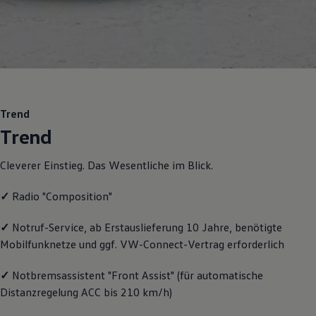
Motorenöl und Flüssigkeiten
Räder und Reifen
Pannen- und Unfallhilfe
Economy Service
Volkswagen Teile
Zubehör
Modellspezifisches Zubehör
Schutz und Pflege
Transport
Trend
Entertainment und Elektronik
Trend
Individualisieren
Wallbox und Ladekabel
Digitale Extras
Cleverer Einstieg. Das Wesentliche im Blick.
Dienste für Ihr Modell finden
Volkswagen Apps, Login und Shop
✓
Radio "Composition"
Handy und Fahrzeug verbinden
Updates für Software, Karten und Radio
Über Ihr Auto
✓
Notruf
-
Service
, ab Erstauslieferung 10 Jahre, benötigte
Vorgängermodelle
Mobilfunknetze und ggf. VW
-
Connect
-Vertrag erforderlich
Kundeninformationen
Volkswagen Kundenbetreuung
✓
Notbremsassistent "Front Assist" (für automatische
Warn- und Kontrollleuchten
Assistenzsysteme
Distanzregelung ACC bis 210 km/h)
Digitale Betriebsanleitung
Live Beratung