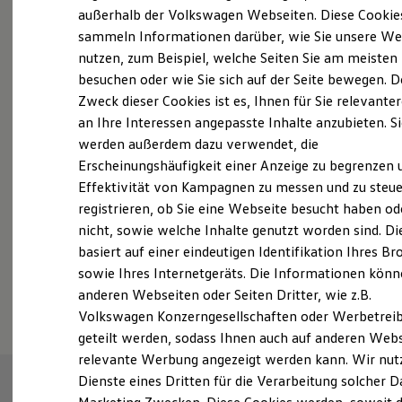
Elektrofahrzeugkonzepte
außerhalb der Volkswagen Webseiten. Diese Cookie
ID. EVERY1
sammeln Informationen darüber, wie Sie unsere We
Reichweite
nutzen, zum Beispiel, welche Seiten Sie am meisten
Reichweite der ID. Modelle
Reichweite im Winter
besuchen oder wie Sie sich auf der Seite bewegen. D
Probefahrt vereinbaren
Rekuperation
Zweck dieser Cookies ist es, Ihnen für Sie relevante
Laden
an Ihre Interessen angepasste Inhalte anzubieten. S
Laden unterwegs
Laden Zuhause
werden außerdem dazu verwendet, die
Ladestationen finden
Erscheinungshäufigkeit einer Anzeige zu begrenzen 
Ladezeitensimulator
Fahrzeugangebot anfordern
Effektivität von Kampagnen zu messen und zu steue
Batterie
Sicherheit
registrieren, ob Sie eine Webseite besucht haben od
Garantie und Lebensdauer
nicht, sowie welche Inhalte genutzt worden sind. Di
Nachhaltigkeit
basiert auf einer eindeutigen Identifikation Ihres B
Technologie
Kosten und Kauf
sowie Ihres Internetgeräts. Die Informationen kön
Serviceanfrage stellen
Verbrauchskosten
anderen Webseiten oder Seiten Dritter, wie z.B.
Kaufoptionen
Volkswagen Konzerngesellschaften oder Werbetrei
E-Auto-Förderung
Software und Konnektivität
geteilt werden, sodass Ihnen auch auf anderen Web
Die ID. Software 6
relevante Werbung angezeigt werden kann. Wir nut
ID. Software Versionen und Updates
Dienste eines Dritten für die Verarbeitung solcher D
Digitale Extras
Schnittstellen zu Ihrem ID.