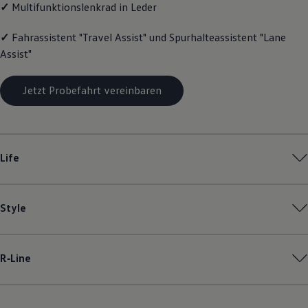
✓
Multifunktionslenkrad in Leder
Magazin
Lifestyle
Transport
✓
Fahrassistent "Travel Assist" und Spurhalteassistent "Lane
Familie
Assist"
Elektromobilität
Volkswagen R
Pannen- und Unfallhilfe
Jetzt Probefahrt vereinbaren
Volkswagen Kundenbetreuung
Life
Style
R‑Line