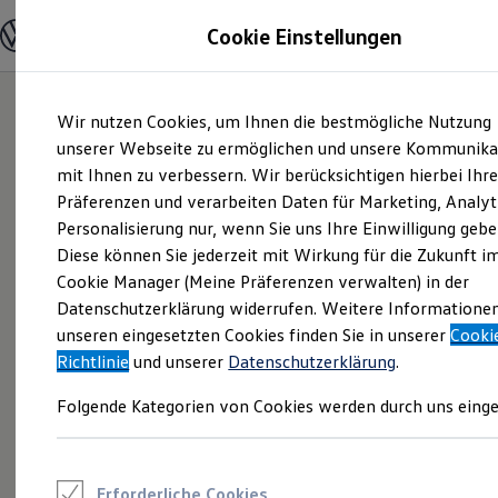
Modelle und Konfigurator
Cookie Einstellungen
Konfigurator
Modelle vergleichen
Konfiguration laden
Zum
Zum
Autosuche
Wir nutzen Cookies, um Ihnen die bestmögliche Nutzung
Hauptinhalt
Footer
Elektroautos
springen
springen
unserer Webseite zu ermöglichen und unsere Kommunika
ENERGY Sondermodelle
Nutzfahrzeuge
mit Ihnen zu verbessern. Wir berücksichtigen hierbei Ihr
SUV und CUV
Präferenzen und verarbeiten Daten für Marketing, Analyt
Familienautos
Personalisierung nur, wenn Sie uns Ihre Einwilligung gebe
Kombis
Kompaktwagen
Diese können Sie jederzeit mit Wirkung für die Zukunft i
Sportwagen
Cookie Manager (Meine Präferenzen verwalten) in der
Schnell verfügbare Fahrzeuge
Angebote und Produkte
Datenschutzerklärung widerrufen. Weitere Informatione
Aktuelle Angebote
unseren eingesetzten Cookies finden Sie in unserer
Cooki
E-Auto-Förderung
Richtlinie
und unserer
Datenschutzerklärung
.
Volkswagen Marktplatz
Die ENERGY Sondermodelle
Folgende Kategorien von Cookies werden durch uns einge
Junge Gebrauchtwagen und Gebrauchtwagen
Volkswagen Zertifizierte Gebrauchtwagen
Elektromobilität bei Gebrauchtwagen
Zubehör- und Serviceangebote
Saisonangebote
Erforderliche Cookies