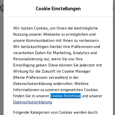
Modelle und Konfigurator
Cookie Einstellungen
Konfigurator
Modelle vergleichen
Konfiguration laden
Zum
Zum
Autosuche
Wir nutzen Cookies, um Ihnen die bestmögliche
Hauptinhalt
Footer
Elektroautos
springen
springen
Nutzung unserer Webseite zu ermöglichen und
ENERGY Sondermodelle
Nutzfahrzeuge
unsere Kommunikation mit Ihnen zu verbessern.
Autohaus W.
SUV und CUV
Wir berücksichtigen hierbei Ihre Präferenzen und
Familienautos
verarbeiten Daten für Marketing, Analytics und
Kombis
Manikowski
Kompaktwagen
Personalisierung nur, wenn Sie uns Ihre
Sportwagen
Einwilligung geben. Diese können Sie jederzeit mit
Cuxhaven KG |
Schnell verfügbare Fahrzeuge
Angebote und Produkte
Wirkung für die Zukunft im Cookie Manager
Aktuelle Angebote
(Meine Präferenzen verwalten) in der
Impressum &
E-Auto-Förderung
Datenschutzerklärung widerrufen. Weitere
Volkswagen Marktplatz
Informationen zu unseren eingesetzten Cookies
Die ENERGY Sondermodelle
Rechtliches
Junge Gebrauchtwagen und Gebrauchtwagen
finden Sie in unserer
Cookie-Richtlinie
und unserer
Volkswagen Zertifizierte Gebrauchtwagen
Datenschutzerklärung
.
Elektromobilität bei Gebrauchtwagen
Hier finden Sie Informationen über uns
Zubehör- und Serviceangebote
Folgende Kategorien von Cookies werden durch
Saisonangebote