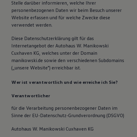
Stelle darüber informieren, welche Ihrer
Magazin
personenbezogenen Daten wir beim Besuch unserer
Lifestyle
Transport
Website erfassen und für welche Zwecke diese
Familie
verwendet werden.
Elektromobilität
Volkswagen R
Diese Datenschutzerklärung gilt für das
Pannen- und Unfallhilfe
Volkswagen Kundenbetreuung
Internetangebot der Autohaus W. Manikowski
Cuxhaven KG, welches unter der Domain
manikowski.de sowie den verschiedenen Subdomains
(„unsere Website") erreichbar ist.
Wer ist verantwortlich und wie erreiche ich Sie?
Verantwortlicher
für die Verarbeitung personenbezogener Daten im
Sinne der EU-Datenschutz-Grundverordnung (DSGVO)
Autohaus W. Manikowski Cuxhaven KG