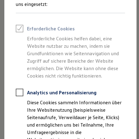
(Autohaus W. Manikowski Cuxhaven KG)
Reifenpakete
uns eingesetzt:
als verantwortlichen Anbieter von
Leasing
Leasing-Angebote
Inhalten und Angeboten, die auf dieser
Gebrauchtwagen Leasing
Website speziell aufgeführt sind.
Junge Gebrauchtwagen-Leasing
Erforderliche Cookies
Elektroauto Leasing
Kleinwagen-Leasing
Erforderliche Cookies helfen dabei, eine
Leasing ohne Anzahlung
Website nutzbar zu machen, indem sie
Finanzierung
Autokredit mit Schlussrate
Grundfunktionen wie Seitennavigation und
Impressum
Versicherungen und Garantien
Zugriff auf sichere Bereiche der Website
Kfz-Versicherung
ermöglichen. Die Website kann ohne diese
Datenschutzerklärung
Restschuldversicherungen
Garantien
Cookies nicht richtig funktionieren.
Wartungsverträge
Nutzung von Terminbuchung Online
Geschäftskunden
Professional Class bei Volkswagen
Analytics und Personalisierung
Großkunden
Diese Cookies sammeln Informationen über
Behörden
Impressum
Direktkunden
Ihre Websitenutzung (beispielsweise
Sonderfahrzeuge
Seitenaufrufe, Verweildauer je Seite, Klicks)
Anpfiff zum Gewinn
Autohaus W. Manikowski Cuxhaven KG
und ermöglichen uns bei Teilnahme, Ihre
Elektromobilität
Papenstraße 126
Elektroautos
Umfrageergebnisse in die
ID. Tutorials
27472 Cuxhaven