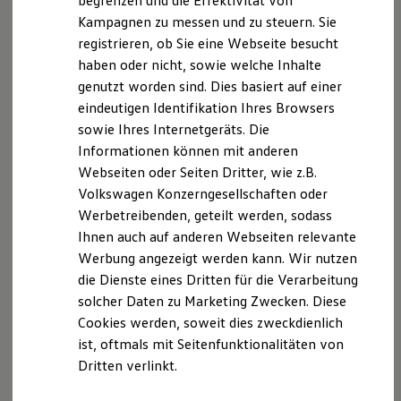
begrenzen und die Effektivität von
Hybridautos
L5BF8-63
Kampagnen zu messen und zu steuern. Sie
Marke und Erlebnis
Erlaubnis nach §34 d I GewO, gebundener
registrieren, ob Sie eine Webseite besucht
Volkswagen R und R Experience
Versicherungsvertreter, erteilt durch die IHK Stade für
R-Modelle
haben oder nicht, sowie welche Inhalte
R Experience
den Weser Ems-Raum, 21680 Stade,
genutzt worden sind. Dies basiert auf einer
Driving Experience
www.stade.ihk24.de
eindeutigen Identifikation Ihres Browsers
Volkswagen entdecken
Werkbesichtigung
sowie Ihres Internetgeräts. Die
Angaben nach § 3 DL-InfoV:
Factory visit
Informationen können mit anderen
Lifestyle Shop
Schlichtungsstelle Stade des Kraftfahrzeughandwerks
Webseiten oder Seiten Dritter, wie z.B.
T-Roc Kollektion
Geschäftsstelle:
Golf Kollektion
Volkswagen Konzerngesellschaften oder
Friedenstr. 6
ID. Kollektion
Werbetreibenden, geteilt werden, sodass
Volkswagen Kollektion
21335 Lüneburg
Ihnen auch auf anderen Webseiten relevante
R-Kollektion
Telefon: 04131 712-144
GTI Kollektion
Werbung angezeigt werden kann. Wir nutzen
Fax: 04131 712-218
Fußball Drop
die Dienste eines Dritten für die Verarbeitung
we drive football
e-mail:
info@hwk-bls.de
solcher Daten zu Marketing Zwecken. Diese
#wedriveproud
Besitzer und Service
Cookies werden, soweit dies zweckdienlich
Weitere Informationen zu den Kfz-Schiedsstellen,
myVolkswagen
ist, oftmals mit Seitenfunktionalitäten von
insbesondere zu Verfahren und Voraussetzungen zum
Software Updates
Dritten verlinkt.
Service und Ersatzteile
Zugang können auch der Internetadresse
Inspektion und HU/AU
http://www.kfz-schiedsstellen.de/
entnommen
Reparaturen und Checks