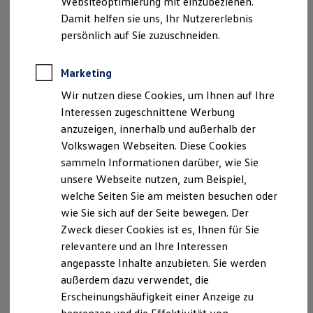
Websiteoptimierung mit einzubeziehen.
Elektrofahrzeugkonzepte
Telefon: +49 47 21/737-0
Damit helfen sie uns, Ihr Nutzererlebnis
ID. EVERY1
E-Mail:
Reichweite
vw@manikowski.de
persönlich auf Sie zuzuschneiden.
Reichweite der ID. Modelle
Reichweite im Winter
Geschäftsführer: Gaylord Manikowksi
Rekuperation
Marketing
Gerichtsstand: Amtsgericht Tostedt HRA 200864
Laden
Wir nutzen diese Cookies, um Ihnen auf Ihre
Laden unterwegs
p.h. Ges.: Manikowski, Gaylord, Cuxhaven
Laden Zuhause
Interessen zugeschnittene Werbung
USt-IdNr. gemäß § 27 a Umsatzsteuergesetz:
Ladestationen finden
anzuzeigen, innerhalb und außerhalb der
DE257802315
Ladezeitensimulator
Volkswagen Webseiten. Diese Cookies
Batterie
Sicherheit
Wir sind gebundener Versicherungsvertreter nach §
sammeln Informationen darüber, wie Sie
Garantie und Lebensdauer
34d Abs. 4 nach der Gewerbeordnung tätig.
unsere Webseite nutzen, zum Beispiel,
Nachhaltigkeit
welche Seiten Sie am meisten besuchen oder
Technologie
Sollten Sie ausnahmsweise nicht mit unserer
Kosten und Kauf
wie Sie sich auf der Seite bewegen. Der
Verbrauchskosten
Beratungsleistung zufrieden sein, können Sie sich
Zweck dieser Cookies ist es, Ihnen für Sie
Kaufoptionen
auch an folgende Adressen wenden:
relevantere und an Ihre Interessen
E-Auto-Förderung
Software und Konnektivität
angepasste Inhalte anzubieten. Sie werden
Die ID. Software 6
Versicherungsvermittler:
außerdem dazu verwendet, die
ID. Software Versionen und Updates
Versicherungsvermittlerregister (
Erscheinungshäufigkeit einer Anzeige zu
Digitale Extras
www.vermittlerregister.info):Register
Nr. D-5D57-
Schnittstellen zu Ihrem ID.