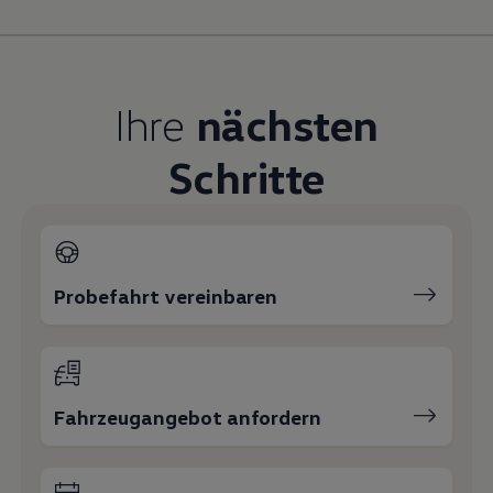
Magazin
Lifestyle
Transport
Familie
Elektromobilität
Ihre
nächsten
Volkswagen R
Pannen- und Unfallhilfe
Volkswagen Kundenbetreuung
Schritte
Probefahrt vereinbaren
Fahrzeugangebot anfordern