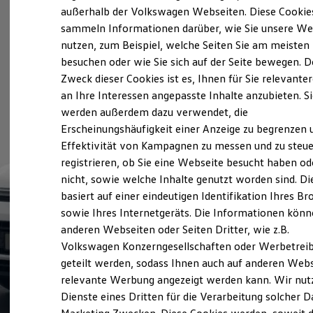
Elektrofahrzeugkonzepte
außerhalb der Volkswagen Webseiten. Diese Cookie
ID. EVERY1
sammeln Informationen darüber, wie Sie unsere We
Reichweite
nutzen, zum Beispiel, welche Seiten Sie am meisten
Reichweite der ID. Modelle
Reichweite im Winter
besuchen oder wie Sie sich auf der Seite bewegen. D
Rekuperation
Zweck dieser Cookies ist es, Ihnen für Sie relevante
Laden
an Ihre Interessen angepasste Inhalte anzubieten. S
Laden unterwegs
Laden Zuhause
werden außerdem dazu verwendet, die
Ladestationen finden
Erscheinungshäufigkeit einer Anzeige zu begrenzen 
Ladezeitensimulator
Effektivität von Kampagnen zu messen und zu steue
Batterie
Sicherheit
registrieren, ob Sie eine Webseite besucht haben od
Garantie und Lebensdauer
nicht, sowie welche Inhalte genutzt worden sind. Di
Nachhaltigkeit
basiert auf einer eindeutigen Identifikation Ihres B
Technologie
Kosten und Kauf
sowie Ihres Internetgeräts. Die Informationen kön
Verbrauchskosten
anderen Webseiten oder Seiten Dritter, wie z.B.
Kaufoptionen
Volkswagen Konzerngesellschaften oder Werbetrei
E-Auto-Förderung
Software und Konnektivität
geteilt werden, sodass Ihnen auch auf anderen Web
Die ID. Software 6
relevante Werbung angezeigt werden kann. Wir nut
ID. Software Versionen und Updates
Dienste eines Dritten für die Verarbeitung solcher D
Digitale Extras
Schnittstellen zu Ihrem ID.