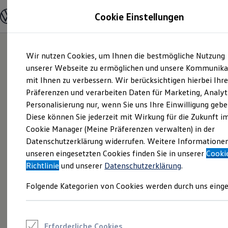
Modelle und Konfigurator
Cookie Einstellungen
Konfigurator
Modelle vergleichen
Konfiguration laden
Zum
Zum
Autosuche
Wir nutzen Cookies, um Ihnen die bestmögliche Nutzung
Hauptinhalt
Footer
Elektroautos
springen
springen
unserer Webseite zu ermöglichen und unsere Kommunika
ENERGY Sondermodelle
Nutzfahrzeuge
mit Ihnen zu verbessern. Wir berücksichtigen hierbei Ihr
SUV und CUV
Präferenzen und verarbeiten Daten für Marketing, Analyt
Familienautos
Personalisierung nur, wenn Sie uns Ihre Einwilligung gebe
Kombis
Kompaktwagen
Diese können Sie jederzeit mit Wirkung für die Zukunft i
Sportwagen
Cookie Manager (Meine Präferenzen verwalten) in der
Schnell verfügbare Fahrzeuge
Angebote und Produkte
Datenschutzerklärung widerrufen. Weitere Informatione
Aktuelle Angebote
unseren eingesetzten Cookies finden Sie in unserer
Cooki
E-Auto-Förderung
Richtlinie
und unserer
Datenschutzerklärung
.
Volkswagen Marktplatz
Die ENERGY Sondermodelle
Folgende Kategorien von Cookies werden durch uns einge
Junge Gebrauchtwagen und Gebrauchtwagen
Volkswagen Zertifizierte Gebrauchtwagen
Elektromobilität bei Gebrauchtwagen
Zubehör- und Serviceangebote
Saisonangebote
Erforderliche Cookies