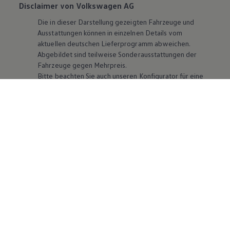
Disclaimer von Volkswagen AG
Die in dieser Darstellung gezeigten Fahrzeuge und
Ausstattungen können in einzelnen Details vom
aktuellen deutschen Lieferprogramm abweichen.
Abgebildet sind teilweise Sonderausstattungen der
Fahrzeuge gegen Mehrpreis.
Bitte beachten Sie auch unseren Konfigurator für eine
Übersicht der aktuell verfügbaren Modelle und
Ausstattungen.
Die angegebenen Verbrauchs- und Emissionswerte
beziehen sich nicht auf ein einzelnes Fahrzeug und sind
nicht Bestandteil des Angebots, sondern dienen allein
Vergleichszwecken zwischen den verschiedenen
Fahrzeugtypen. Zusatzausstattungen und
Zubehör
(Anbauteile, Reifenformat usw.) können relevante
Fahrzeugparameter, wie
z. B.
Gewicht, Rollwiderstand
und Aerodynamik verändern und neben Witterungs-
und Verkehrsbedingungen sowie dem individuellen
Fahrverhalten den Kraftstoffverbrauch, den
Stromverbrauch, die CO₂-Emissionen und die