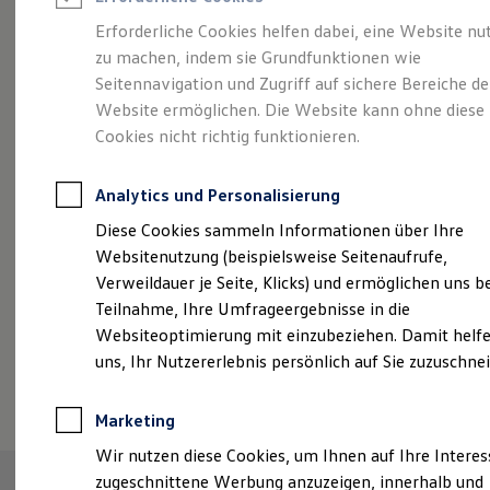
Reifenpakete
Leasing
Erforderliche Cookies helfen dabei, eine Website nu
Leasing-Angebote
zu machen, indem sie Grundfunktionen wie
Abenteuer Leben.
Der
Gebrauchtwagen Leasing
Seitennavigation und Zugriff auf sichere Bereiche de
Junge Gebrauchtwagen-Leasing
Elektroauto Leasing
Website ermöglichen. Die Website kann ohne diese
Tiguan.
Kleinwagen-Leasing
Cookies nicht richtig funktionieren.
Leasing ohne Anzahlung
Finanzierung
Autokredit mit Schlussrate
Analytics und Personalisierung
Versicherungen und Garantien
Kfz-Versicherung
Diese Cookies sammeln Informationen über Ihre
Restschuldversicherungen
Websitenutzung (beispielsweise Seitenaufrufe,
Garantien
Verweildauer je Seite, Klicks) und ermöglichen uns b
Wartungsverträge
Geschäftskunden
Teilnahme, Ihre Umfrageergebnisse in die
Professional Class bei Volkswagen
Websiteoptimierung mit einzubeziehen. Damit helfe
Großkunden
uns, Ihr Nutzererlebnis persönlich auf Sie zuzuschne
Behörden
(
Impressum & Rechtliches
)
Direktkunden
Sonderfahrzeuge
Marketing
Anpfiff zum Gewinn
Elektromobilität
Wir nutzen diese Cookies, um Ihnen auf Ihre Intere
Elektroautos
zugeschnittene Werbung anzuzeigen, innerhalb und
ID. Tutorials