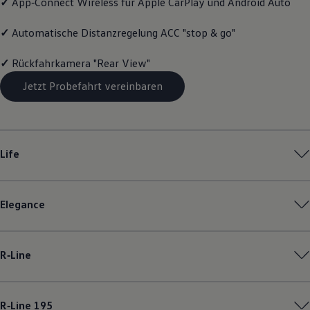
✓
App‑Connect
Wireless für Apple
CarPlay
und
Android
Auto
Motorenöl und Flüssigkeiten
Räder und Reifen
✓
Automatische Distanzregelung ACC "stop & go"
Pannen- und Unfallhilfe
Economy Service
Volkswagen Teile
✓
Rückfahrkamera "Rear View"
Zubehör
Modellspezifisches Zubehör
Jetzt Probefahrt vereinbaren
Schutz und Pflege
Transport
Entertainment und Elektronik
Individualisieren
Wallbox und Ladekabel
Life
Digitale Extras
Dienste für Ihr Modell finden
Volkswagen Apps, Login und Shop
Handy und Fahrzeug verbinden
Elegance
Updates für Software, Karten und Radio
Über Ihr Auto
Vorgängermodelle
Kundeninformationen
R‑Line
Volkswagen Kundenbetreuung
Warn- und Kontrollleuchten
Assistenzsysteme
Digitale Betriebsanleitung
R‑Line
195
Live Beratung