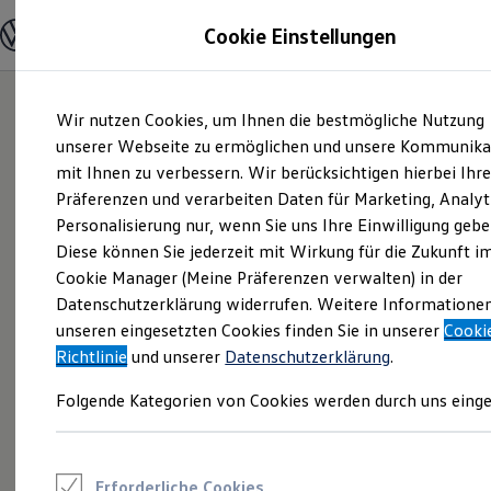
Modelle und Konfigurator
Cookie Einstellungen
Konfigurator
Modelle vergleichen
Konfiguration laden
Zum
Zum
Autosuche
Wir nutzen Cookies, um Ihnen die bestmögliche Nutzung
Hauptinhalt
Footer
Elektroautos
springen
springen
unserer Webseite zu ermöglichen und unsere Kommunika
ENERGY Sondermodelle
Nutzfahrzeuge
mit Ihnen zu verbessern. Wir berücksichtigen hierbei Ihr
SUV und CUV
Präferenzen und verarbeiten Daten für Marketing, Analyt
Familienautos
Personalisierung nur, wenn Sie uns Ihre Einwilligung gebe
Kombis
Kompaktwagen
Diese können Sie jederzeit mit Wirkung für die Zukunft i
Sportwagen
Cookie Manager (Meine Präferenzen verwalten) in der
Schnell verfügbare Fahrzeuge
Angebote und Produkte
Datenschutzerklärung widerrufen. Weitere Informatione
Aktuelle Angebote
unseren eingesetzten Cookies finden Sie in unserer
Cooki
E-Auto-Förderung
Richtlinie
und unserer
Datenschutzerklärung
.
Volkswagen Marktplatz
Die ENERGY Sondermodelle
Folgende Kategorien von Cookies werden durch uns einge
Junge Gebrauchtwagen und Gebrauchtwagen
Volkswagen Zertifizierte Gebrauchtwagen
Elektromobilität bei Gebrauchtwagen
Zubehör- und Serviceangebote
Saisonangebote
Erforderliche Cookies