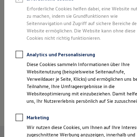
Reifenpakete
Leasing
Erforderliche Cookies helfen dabei, eine Website nu
Leasing-Angebote
zu machen, indem sie Grundfunktionen wie
Eleganzschön
Gebrauchtwagen Leasing
Seitennavigation und Zugriff auf sichere Bereiche de
Junge Gebrauchtwagen-Leasing
Elektroauto Leasing
Website ermöglichen. Die Website kann ohne diese
großartig.
Der Passat.
Kleinwagen-Leasing
Cookies nicht richtig funktionieren.
Leasing ohne Anzahlung
Finanzierung
Autokredit mit Schlussrate
Analytics und Personalisierung
Versicherungen und Garantien
Kfz-Versicherung
Diese Cookies sammeln Informationen über Ihre
Restschuldversicherungen
Websitenutzung (beispielsweise Seitenaufrufe,
Garantien
Verweildauer je Seite, Klicks) und ermöglichen uns b
Wartungsverträge
Geschäftskunden
Teilnahme, Ihre Umfrageergebnisse in die
Professional Class bei Volkswagen
Websiteoptimierung mit einzubeziehen. Damit helfe
Großkunden
uns, Ihr Nutzererlebnis persönlich auf Sie zuzuschne
Behörden
(
Impressum & Rechtliches
)
Direktkunden
Sonderfahrzeuge
Marketing
Anpfiff zum Gewinn
Elektromobilität
Wir nutzen diese Cookies, um Ihnen auf Ihre Intere
Elektroautos
zugeschnittene Werbung anzuzeigen, innerhalb und
ID. Tutorials