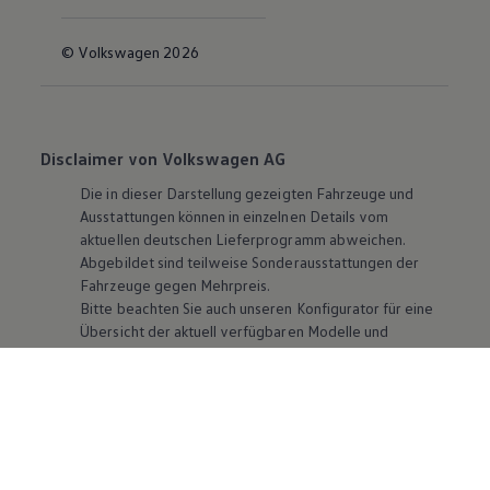
© Volkswagen 2026
Disclaimer von Volkswagen AG
Die in dieser Darstellung gezeigten Fahrzeuge und
Ausstattungen können in einzelnen Details vom
aktuellen deutschen Lieferprogramm abweichen.
Abgebildet sind teilweise Sonderausstattungen der
Fahrzeuge gegen Mehrpreis.
Bitte beachten Sie auch unseren Konfigurator für eine
Übersicht der aktuell verfügbaren Modelle und
Ausstattungen.
Die angegebenen Verbrauchs- und Emissionswerte
beziehen sich nicht auf ein einzelnes Fahrzeug und sind
nicht Bestandteil des Angebots, sondern dienen allein
Vergleichszwecken zwischen den verschiedenen
Fahrzeugtypen. Zusatzausstattungen und
Zubehör