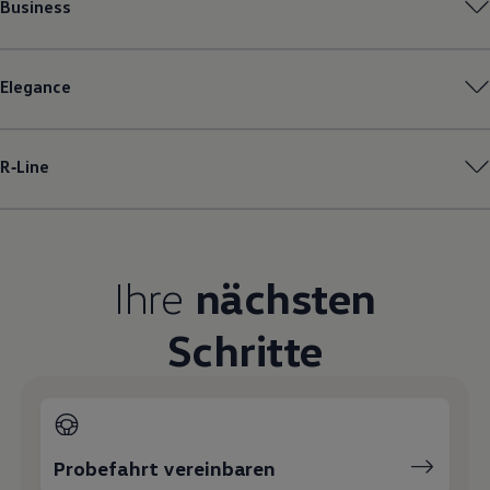
Business
Magazin
Lifestyle
Transport
Familie
Elegance
Elektromobilität
Volkswagen R
Pannen- und Unfallhilfe
Volkswagen Kundenbetreuung
R‑Line
Ihre
nächsten
Schritte
Probefahrt vereinbaren