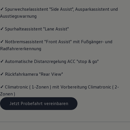
Motorenöl und Flüssigkeiten
✓
Spurwechselassistent "Side Assist", Ausparkassistent und
Räder und Reifen
Pannen- und Unfallhilfe
Ausstiegswarnung
Economy Service
Volkswagen Teile
✓
Spurhalteassistent "Lane Assist"
Zubehör
Modellspezifisches Zubehör
Schutz und Pflege
✓
Notbremsassistent "Front Assist" mit Fußgänger- und
Transport
Radfahrererkennung
Entertainment und Elektronik
Individualisieren
✓
Automatische Distanzregelung ACC "stop & go"
Wallbox und Ladekabel
Digitale Extras
Dienste für Ihr Modell finden
✓
Rückfahrkamera "Rear View"
Volkswagen Apps, Login und Shop
Handy und Fahrzeug verbinden
✓
Climatronic ( 1-Zonen ) mit Vorbereitung Climatronic ( 2-
Updates für Software, Karten und Radio
Über Ihr Auto
Zonen )
Vorgängermodelle
Jetzt Probefahrt vereinbaren
Kundeninformationen
Volkswagen Kundenbetreuung
Warn- und Kontrollleuchten
Assistenzsysteme
Digitale Betriebsanleitung
Live Beratung