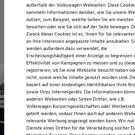
Elektrofahrzeugkonzepte
außerhalb der Volkswagen Webseiten. Diese Cookie
ID. EVERY1
sammeln Informationen darüber, wie Sie unsere We
Reichweite
nutzen, zum Beispiel, welche Seiten Sie am meisten
Reichweite der ID. Modelle
Reichweite im Winter
besuchen oder wie Sie sich auf der Seite bewegen. D
Rekuperation
Zweck dieser Cookies ist es, Ihnen für Sie relevante
Laden
an Ihre Interessen angepasste Inhalte anzubieten. S
Laden unterwegs
Laden Zuhause
werden außerdem dazu verwendet, die
Ladestationen finden
Erscheinungshäufigkeit einer Anzeige zu begrenzen 
Ladezeitensimulator
Effektivität von Kampagnen zu messen und zu steue
Batterie
Sicherheit
registrieren, ob Sie eine Webseite besucht haben od
Garantie und Lebensdauer
nicht, sowie welche Inhalte genutzt worden sind. Di
Nachhaltigkeit
basiert auf einer eindeutigen Identifikation Ihres B
Technologie
Kosten und Kauf
sowie Ihres Internetgeräts. Die Informationen kön
Verbrauchskosten
anderen Webseiten oder Seiten Dritter, wie z.B.
Kaufoptionen
Volkswagen Konzerngesellschaften oder Werbetrei
E-Auto-Förderung
Software und Konnektivität
geteilt werden, sodass Ihnen auch auf anderen Web
Die ID. Software 6
relevante Werbung angezeigt werden kann. Wir nut
ID. Software Versionen und Updates
Dienste eines Dritten für die Verarbeitung solcher D
Digitale Extras
Schnittstellen zu Ihrem ID.