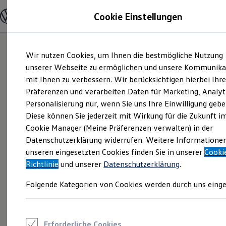
Modelle und Konfigurator
Cookie Einstellungen
Konfigurator
Modelle vergleichen
Konfiguration laden
Zum
Zum
Autosuche
Wir nutzen Cookies, um Ihnen die bestmögliche Nutzung
Hauptinhalt
Footer
Elektroautos
springen
springen
unserer Webseite zu ermöglichen und unsere Kommunika
ENERGY Sondermodelle
Nutzfahrzeuge
mit Ihnen zu verbessern. Wir berücksichtigen hierbei Ihr
SUV und CUV
Präferenzen und verarbeiten Daten für Marketing, Analyt
Familienautos
Personalisierung nur, wenn Sie uns Ihre Einwilligung gebe
Kombis
Kompaktwagen
Diese können Sie jederzeit mit Wirkung für die Zukunft i
Sportwagen
Cookie Manager (Meine Präferenzen verwalten) in der
Schnell verfügbare Fahrzeuge
Angebote und Produkte
Datenschutzerklärung widerrufen. Weitere Informatione
Aktuelle Angebote
unseren eingesetzten Cookies finden Sie in unserer
Cooki
E-Auto-Förderung
Richtlinie
und unserer
Datenschutzerklärung
.
Volkswagen Marktplatz
Die ENERGY Sondermodelle
Folgende Kategorien von Cookies werden durch uns einge
Junge Gebrauchtwagen und Gebrauchtwagen
Volkswagen Zertifizierte Gebrauchtwagen
Elektromobilität bei Gebrauchtwagen
Zubehör- und Serviceangebote
Saisonangebote
Erforderliche Cookies