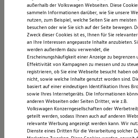
Elektrofahrzeugkonzepte
außerhalb der Volkswagen Webseiten. Diese Cookie
ID. EVERY1
sammeln Informationen darüber, wie Sie unsere We
Reichweite
nutzen, zum Beispiel, welche Seiten Sie am meisten
Reichweite der ID. Modelle
Reichweite im Winter
besuchen oder wie Sie sich auf der Seite bewegen. D
Rekuperation
Zweck dieser Cookies ist es, Ihnen für Sie relevante
(
Impressum & Rechtliches
)
Laden
an Ihre Interessen angepasste Inhalte anzubieten. S
Laden unterwegs
Laden Zuhause
Werden Sie
Teil des Teams!
werden außerdem dazu verwendet, die
Ladestationen finden
Erscheinungshäufigkeit einer Anzeige zu begrenzen 
Ladezeitensimulator
Effektivität von Kampagnen zu messen und zu steue
Batterie
Unsere Mitarbeiter profitieren von folgenden
Sicherheit
registrieren, ob Sie eine Webseite besucht haben od
Benefits:
Garantie und Lebensdauer
nicht, sowie welche Inhalte genutzt worden sind. Di
Nachhaltigkeit
basiert auf einer eindeutigen Identifikation Ihres B
Technologie
Mitarbeiterrabatte
Kosten und Kauf
sowie Ihres Internetgeräts. Die Informationen kön
Verbrauchskosten
betriebliche Altersvorsorge
anderen Webseiten oder Seiten Dritter, wie z.B.
Kaufoptionen
Volkswagen Konzerngesellschaften oder Werbetrei
E-Auto-Förderung
betriebliche Krankenversicherung
Software und Konnektivität
geteilt werden, sodass Ihnen auch auf anderen Web
Die ID. Software 6
individuelle Fortbildungen und Schulungen
relevante Werbung angezeigt werden kann. Wir nut
ID. Software Versionen und Updates
Dienste eines Dritten für die Verarbeitung solcher D
Digitale Extras
Fahrrad-Leasing
Schnittstellen zu Ihrem ID.