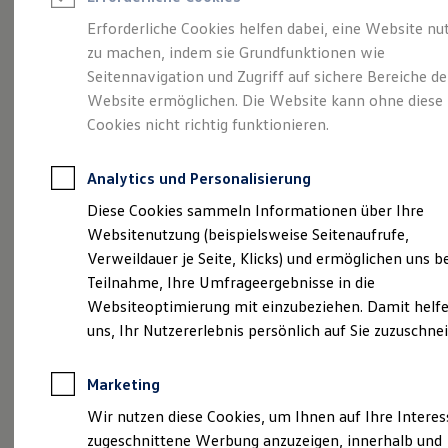
Reifenpakete
Leasing
Erforderliche Cookies helfen dabei, eine Website nu
Leasing-Angebote
zu machen, indem sie Grundfunktionen wie
Ihre
Gebrauchtwagen Leasing
Seitennavigation und Zugriff auf sichere Bereiche de
Junge Gebrauchtwagen-Leasing
Elektroauto Leasing
Website ermöglichen. Die Website kann ohne diese
Karrieremöglichkeiten
Kleinwagen-Leasing
Cookies nicht richtig funktionieren.
Leasing ohne Anzahlung
bei uns
Finanzierung
Autokredit mit Schlussrate
Analytics und Personalisierung
Versicherungen und Garantien
Kfz-Versicherung
Diese Cookies sammeln Informationen über Ihre
Restschuldversicherungen
Websitenutzung (beispielsweise Seitenaufrufe,
Garantien
Verweildauer je Seite, Klicks) und ermöglichen uns b
Wartungsverträge
Geschäftskunden
Teilnahme, Ihre Umfrageergebnisse in die
Professional Class bei Volkswagen
Websiteoptimierung mit einzubeziehen. Damit helfe
Großkunden
uns, Ihr Nutzererlebnis persönlich auf Sie zuzuschne
Behörden
Direktkunden
Sonderfahrzeuge
Marketing
Anpfiff zum Gewinn
Elektromobilität
Wir nutzen diese Cookies, um Ihnen auf Ihre Intere
Elektroautos
zugeschnittene Werbung anzuzeigen, innerhalb und
ID. Tutorials