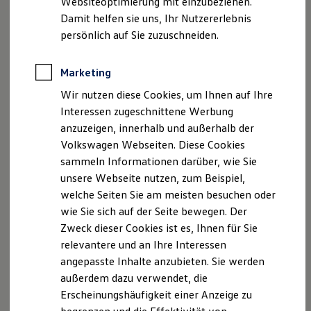
Websiteoptimierung mit einzubeziehen.
Elektrofahrzeugkonzepte
Fax: +49 5246 928876
Damit helfen sie uns, Ihr Nutzererlebnis
ID. EVERY1
E-Mail:
info-verl@schroeder-teams.de
Reichweite
persönlich auf Sie zuzuschneiden.
Reichweite der ID. Modelle
Reichweite im Winter
Geschäftsführer: Bastian Merkwitz, Olav Noth
Rekuperation
Marketing
USt.-ID: DE230849540
Laden
Handelsregister: Amtsgericht Gütersloh HRA 3978
Wir nutzen diese Cookies, um Ihnen auf Ihre
Laden unterwegs
Laden Zuhause
Persönlich haftende Gesellschafterin: Mügge Verw.
Interessen zugeschnittene Werbung
Ladestationen finden
GmbH Verl, HRB 3412
anzuzeigen, innerhalb und außerhalb der
Ladezeitensimulator
Volkswagen Webseiten. Diese Cookies
Batterie
Als Versicherungsvertreter mit Erlaubnisbefreiung
Sicherheit
sammeln Informationen darüber, wie Sie
Garantie und Lebensdauer
nach § 34d Abs. 3 GewO ist die Mügge Verwaltungs
unsere Webseite nutzen, zum Beispiel,
Nachhaltigkeit
GmbH im Versicherungsvermittlerregister, unter der
welche Seiten Sie am meisten besuchen oder
Technologie
Register-Nr. D-72X7-S7M8Y-37 registriert.
Kosten und Kauf
wie Sie sich auf der Seite bewegen. Der
Verbrauchskosten
Zuständige Behörde: IHK Ostwestfalen zu Bielefeld
Zweck dieser Cookies ist es, Ihnen für Sie
Kaufoptionen
relevantere und an Ihre Interessen
E-Auto-Förderung
Hinweis gemäß § 36
Software und Konnektivität
angepasste Inhalte anzubieten. Sie werden
Die ID. Software 6
Verbraucherstreitbeilegungsgesetz (VSBG)
außerdem dazu verwendet, die
ID. Software Versionen und Updates
Erscheinungshäufigkeit einer Anzeige zu
Digitale Extras
„Wir sind zur Teilnahme an einem
Schnittstellen zu Ihrem ID.