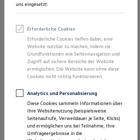
und Angeboten, die auf dieser Website
Reifenpakete
uns eingesetzt:
Leasing
speziell aufgeführt sind.
Leasing-Angebote
Gebrauchtwagen Leasing
Junge Gebrauchtwagen-Leasing
Erforderliche Cookies
Elektroauto Leasing
Kleinwagen-Leasing
Erforderliche Cookies helfen dabei, eine
Impressum
Leasing ohne Anzahlung
Website nutzbar zu machen, indem sie
Finanzierung
Autokredit mit Schlussrate
Grundfunktionen wie Seitennavigation und
Datenschutzerklärung
Versicherungen und Garantien
Zugriff auf sichere Bereiche der Website
Kfz-Versicherung
Nutzung von Terminbuchung Online
ermöglichen. Die Website kann ohne diese
Restschuldversicherungen
Garantien
Cookies nicht richtig funktionieren.
Wartungsverträge
Geschäftskunden
Impressum
Professional Class bei Volkswagen
Analytics und Personalisierung
Großkunden
Diese Cookies sammeln Informationen über
Behörden
Schröder Team Verl GmbH & Co. KG
Direktkunden
Ihre Websitenutzung (beispielsweise
Sonderfahrzeuge
Nickelstraße 6
Seitenaufrufe, Verweildauer je Seite, Klicks)
Anpfiff zum Gewinn
33415 Verl
und ermöglichen uns bei Teilnahme, Ihre
Elektromobilität
Elektroautos
Umfrageergebnisse in die
ID. Tutorials
Telefon: +49 5246 92880