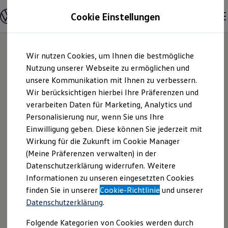
Modelle und Konfigurator
Cookie Einstellungen
Konfigurator
Modelle vergleichen
Konfiguration laden
Zum
Zum
Autosuche
Wir nutzen Cookies, um Ihnen die bestmögliche
Hauptinhalt
Footer
Elektroautos
springen
springen
Nutzung unserer Webseite zu ermöglichen und
ENERGY Sondermodelle
Nutzfahrzeuge
unsere Kommunikation mit Ihnen zu verbessern.
Schröder Team Verl
SUV und CUV
Wir berücksichtigen hierbei Ihre Präferenzen und
Familienautos
verarbeiten Daten für Marketing, Analytics und
Kombis
GmbH & Co. KG |
Kompaktwagen
Personalisierung nur, wenn Sie uns Ihre
Sportwagen
Einwilligung geben. Diese können Sie jederzeit mit
Impressum &
Schnell verfügbare Fahrzeuge
Angebote und Produkte
Wirkung für die Zukunft im Cookie Manager
Aktuelle Angebote
(Meine Präferenzen verwalten) in der
Rechtliches
E-Auto-Förderung
Datenschutzerklärung widerrufen. Weitere
Volkswagen Marktplatz
Informationen zu unseren eingesetzten Cookies
Die ENERGY Sondermodelle
Junge Gebrauchtwagen und Gebrauchtwagen
Hier finden Sie Informationen über uns
finden Sie in unserer
Cookie-Richtlinie
und unserer
Volkswagen Zertifizierte Gebrauchtwagen
Datenschutzerklärung
.
(Schröder Team Verl GmbH & Co. KG) als
Elektromobilität bei Gebrauchtwagen
Zubehör- und Serviceangebote
verantwortlichen Anbieter von Inhalten
Folgende Kategorien von Cookies werden durch
Saisonangebote