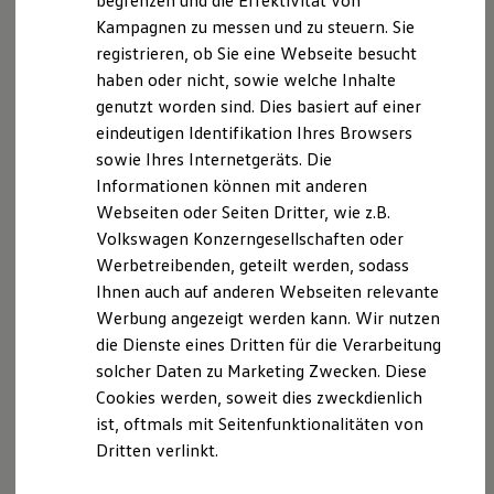
begrenzen und die Effektivität von
Streitbeilegungsverfahren vor einer
Hybridautos
Kampagnen zu messen und zu steuern. Sie
Marke und Erlebnis
Verbraucherschlichtungsstelle weder bereit noch dazu
registrieren, ob Sie eine Webseite besucht
Volkswagen R und R Experience
verpflichtet.“
R-Modelle
haben oder nicht, sowie welche Inhalte
R Experience
genutzt worden sind. Dies basiert auf einer
Driving Experience
eindeutigen Identifikation Ihres Browsers
Volkswagen entdecken
Datenschutzerklärung
Werkbesichtigung
sowie Ihres Internetgeräts. Die
Factory visit
Informationen können mit anderen
Lifestyle Shop
A. Verantwortlicher
Webseiten oder Seiten Dritter, wie z.B.
T-Roc Kollektion
Golf Kollektion
Volkswagen Konzerngesellschaften oder
ID. Kollektion
Wir freuen uns, dass Sie unsere Webseite der
Werbetreibenden, geteilt werden, sodass
Volkswagen Kollektion
Schröder Team Verl GmbH & Co. KG, Nickelstraße 6,
Ihnen auch auf anderen Webseiten relevante
R-Kollektion
GTI Kollektion
33415 Verl,
info-verl@schroeder-teams.de
besuchen.
Werbung angezeigt werden kann. Wir nutzen
Fußball Drop
Im Folgenden informieren wir Sie über die
die Dienste eines Dritten für die Verarbeitung
we drive football
Verarbeitung Ihrer personenbezogenen Daten durch
solcher Daten zu Marketing Zwecken. Diese
#wedriveproud
Besitzer und Service
uns im Zusammenhang mit Ihrem Besuch unserer
Cookies werden, soweit dies zweckdienlich
myVolkswagen
Webseite.
ist, oftmals mit Seitenfunktionalitäten von
Software Updates
Dritten verlinkt.
Service und Ersatzteile
B. Verarbeitung Ihrer personenbezogenen Daten
Inspektion und HU/AU
Reparaturen und Checks