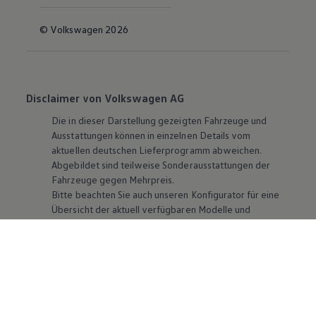
© Volkswagen 2026
Disclaimer von Volkswagen AG
Die in dieser Darstellung gezeigten Fahrzeuge und
Ausstattungen können in einzelnen Details vom
aktuellen deutschen Lieferprogramm abweichen.
Abgebildet sind teilweise Sonderausstattungen der
Fahrzeuge gegen Mehrpreis.
Bitte beachten Sie auch unseren Konfigurator für eine
Übersicht der aktuell verfügbaren Modelle und
Ausstattungen.
Die angegebenen Verbrauchs- und Emissionswerte
beziehen sich nicht auf ein einzelnes Fahrzeug und sind
nicht Bestandteil des Angebots, sondern dienen allein
Vergleichszwecken zwischen den verschiedenen
Fahrzeugtypen. Zusatzausstattungen und
Zubehör