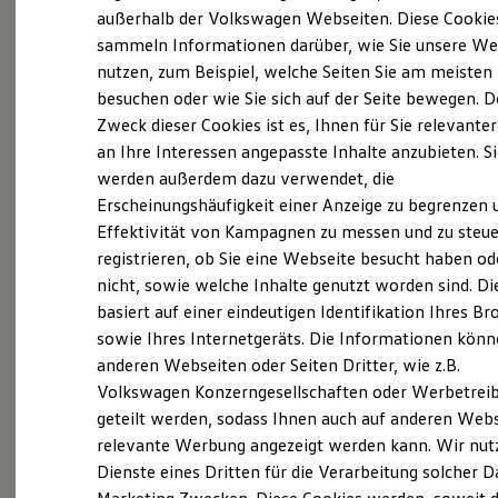
Elektrofahrzeugkonzepte
des
Volkswagen
Konzerns und umfasst mehr als
außerhalb der Volkswagen Webseiten. Diese Cookie
ID. EVERY1
180 Markenrepräsentanzen an über 120
sammeln Informationen darüber, wie Sie unsere We
Reichweite
nutzen, zum Beispiel, welche Seiten Sie am meisten
Reichweite der ID. Modelle
Standorten. Wir bieten die gesamte Bandbreite
Reichweite im Winter
besuchen oder wie Sie sich auf der Seite bewegen. D
an Neufahrzeugen,
Gebrauchtwagen
sowie
Rekuperation
Zweck dieser Cookies ist es, Ihnen für Sie relevante
Laden
Werkstatt- und Serviceleistungen für die
an Ihre Interessen angepasste Inhalte anzubieten. S
Laden unterwegs
Konzernmarken
Volkswagen
Pkw, Audi, SEAT,
Laden Zuhause
werden außerdem dazu verwendet, die
Ladestationen finden
CUPRA, ŠKODA, Porsche, Lamborghini und
Erscheinungshäufigkeit einer Anzeige zu begrenzen 
Ladezeitensimulator
Volkswagen
Nutzfahrzeuge. Mit unseren acht
Effektivität von Kampagnen zu messen und zu steue
Batterie
Sicherheit
Marken bieten wir ein breites Spektrum auch auf
registrieren, ob Sie eine Webseite besucht haben od
Garantie und Lebensdauer
dem Gebiet der Elektromobilität an.
nicht, sowie welche Inhalte genutzt worden sind. Di
Nachhaltigkeit
basiert auf einer eindeutigen Identifikation Ihres B
Technologie
Kosten und Kauf
Wir sind Deutschlands größte
sowie Ihres Internetgeräts. Die Informationen kön
Verbrauchskosten
anderen Webseiten oder Seiten Dritter, wie z.B.
Automobilhandelsgruppe und
Kaufoptionen
Volkswagen Konzerngesellschaften oder Werbetrei
E-Auto-Förderung
schwerpunktmäßig in den Metropolregionen
Software und Konnektivität
geteilt werden, sodass Ihnen auch auf anderen Web
Hamburg, Hannover, Berlin,
Die ID. Software 6
relevante Werbung angezeigt werden kann. Wir nut
ID. Software Versionen und Updates
Leipzig/Chemnitz/Dresden, Frankfurt am Main,
Dienste eines Dritten für die Verarbeitung solcher D
Digitale Extras
Rhein-Neckar, Stuttgart, Ulm, Augsburg sowie in
Schnittstellen zu Ihrem ID.