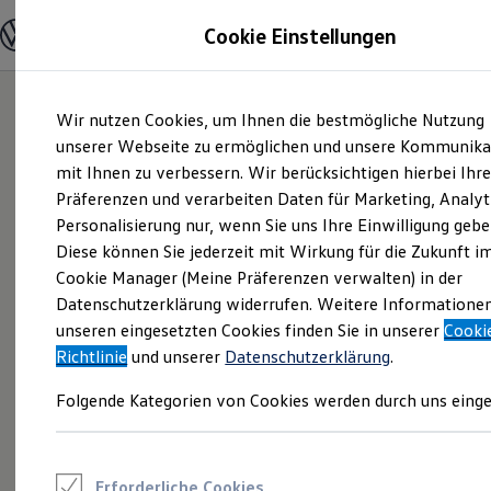
Modelle und Konfigurator
Cookie Einstellungen
Konfigurator
Modelle vergleichen
Konfiguration laden
Zum
Zum
Autosuche
Wir nutzen Cookies, um Ihnen die bestmögliche Nutzung
Hauptinhalt
Footer
Elektroautos
springen
springen
unserer Webseite zu ermöglichen und unsere Kommunika
ENERGY Sondermodelle
Nutzfahrzeuge
mit Ihnen zu verbessern. Wir berücksichtigen hierbei Ihr
SUV und CUV
Präferenzen und verarbeiten Daten für Marketing, Analyt
Familienautos
Personalisierung nur, wenn Sie uns Ihre Einwilligung gebe
Kombis
Kompaktwagen
Diese können Sie jederzeit mit Wirkung für die Zukunft i
Sportwagen
Cookie Manager (Meine Präferenzen verwalten) in der
Schnell verfügbare Fahrzeuge
Angebote und Produkte
Datenschutzerklärung widerrufen. Weitere Informatione
Aktuelle Angebote
unseren eingesetzten Cookies finden Sie in unserer
Cooki
E-Auto-Förderung
Richtlinie
und unserer
Datenschutzerklärung
.
Volkswagen Marktplatz
Die ENERGY Sondermodelle
Folgende Kategorien von Cookies werden durch uns einge
Junge Gebrauchtwagen und Gebrauchtwagen
Volkswagen Zertifizierte Gebrauchtwagen
Elektromobilität bei Gebrauchtwagen
Zubehör- und Serviceangebote
Saisonangebote
Erforderliche Cookies