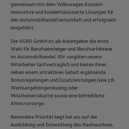
gemeinsam mit dem
Volkswagen
Konzern
Motorenöl und Flüssigkeiten
Räder und Reifen
innovative und kundenfokussierte Lösungen für
Pannen- und Unfallhilfe
den Automobilhandel entwickelt und erfolgreich
Economy Service
Volkswagen Teile
eingeführt.
Zubehör
Modellspezifisches Zubehör
Die VGRD GmbH ist als Arbeitgeber die erste
Schutz und Pflege
Transport
Wahl für Berufseinsteiger und Berufserfahrene
Entertainment und Elektronik
im Automobilhandel. Wir vergüten unsere
Individualisieren
Wallbox und Ladekabel
Mitarbeiter tarifvertraglich und bieten ihnen
Digitale Extras
neben einem attraktiven Gehalt ergänzende
Dienste für Ihr Modell finden
Volkswagen Apps, Login und Shop
Bonusregelungen und Zusatzleistungen (wie z.B.
Handy und Fahrzeug verbinden
Werksangehörigenleasing oder
Updates für Software, Karten und Radio
Über Ihr Auto
Mitarbeiterrabatte) sowie eine betriebliche
Vorgängermodelle
Altersvorsorge.
Kundeninformationen
Volkswagen Kundenbetreuung
Warn- und Kontrollleuchten
Besondere Priorität liegt bei uns auf der
Assistenzsysteme
Digitale Betriebsanleitung
Ausbildung und Entwicklung des Nachwuchses.
Live Beratung