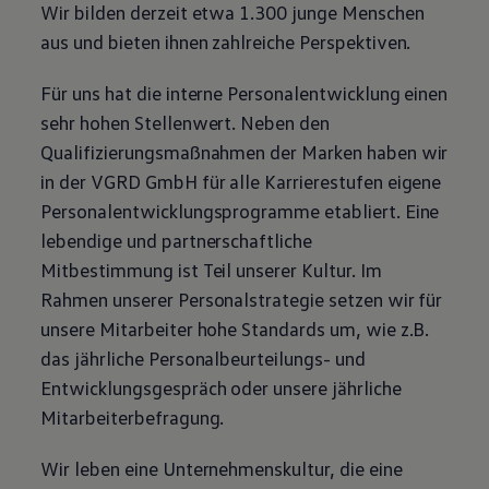
Wir bilden derzeit etwa 1.300 junge Menschen
Magazin
Lifestyle
aus und bieten ihnen zahlreiche Perspektiven.
Transport
Familie
Für uns hat die interne Personalentwicklung einen
Elektromobilität
Volkswagen R
sehr hohen Stellenwert. Neben den
Pannen- und Unfallhilfe
Qualifizierungsmaßnahmen der Marken haben wir
Volkswagen Kundenbetreuung
in der VGRD GmbH für alle Karrierestufen eigene
Personalentwicklungsprogramme etabliert. Eine
lebendige und partnerschaftliche
Mitbestimmung ist Teil unserer Kultur. Im
Rahmen unserer Personalstrategie setzen wir für
unsere Mitarbeiter hohe Standards um, wie z.B.
das jährliche Personalbeurteilungs- und
Entwicklungsgespräch oder unsere jährliche
Mitarbeiterbefragung.
Wir leben eine Unternehmenskultur, die eine