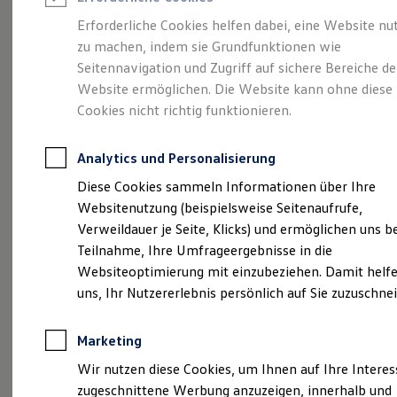
Reifenpakete
Leasing
Erforderliche Cookies helfen dabei, eine Website nu
Leasing-Angebote
zu machen, indem sie Grundfunktionen wie
Gebrauchtwagen Leasing
Wir sichern
Ihre
Seitennavigation und Zugriff auf sichere Bereiche de
Junge Gebrauchtwagen-Leasing
Elektroauto Leasing
Website ermöglichen. Die Website kann ohne diese
Kleinwagen-Leasing
Mobilität
Cookies nicht richtig funktionieren.
Leasing ohne Anzahlung
Finanzierung
Autokredit mit Schlussrate
Analytics und Personalisierung
Versicherungen und Garantien
Kfz-Versicherung
Diese Cookies sammeln Informationen über Ihre
Restschuldversicherungen
Websitenutzung (beispielsweise Seitenaufrufe,
Garantien
Verweildauer je Seite, Klicks) und ermöglichen uns b
Wartungsverträge
(
Impressum & Rechtliches
)
Geschäftskunden
Teilnahme, Ihre Umfrageergebnisse in die
Professional Class bei Volkswagen
Websiteoptimierung mit einzubeziehen. Damit helfe
Großkunden
Volkswagen
Group Retail
uns, Ihr Nutzererlebnis persönlich auf Sie zuzuschne
Behörden
Deutschland
Direktkunden
Sonderfahrzeuge
Marketing
Anpfiff zum Gewinn
Elektromobilität
Die VGRD GmbH
(
Volkswagen
Group Retail
Wir nutzen diese Cookies, um Ihnen auf Ihre Intere
Elektroautos
Deutschland) ist die automobile Handelsgruppe
zugeschnittene Werbung anzuzeigen, innerhalb und
ID. Tutorials