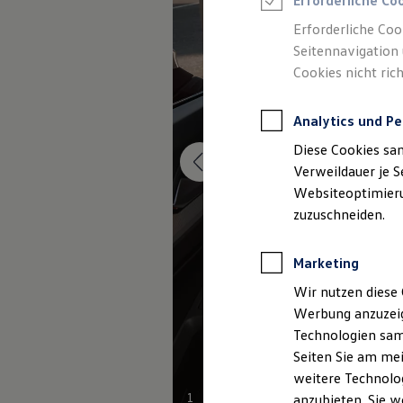
Erforderliche Co
Elektromobilität bei Gebrauchtwagen
Zubehör- und Serviceangebote
Erforderliche Coo
Saisonangebote
Seitennavigation 
Reifenpakete
Leasing
Cookies nicht rich
Leasing-Angebote
Gebrauchtwagen Leasing
Junge Gebrauchtwagen-Leasing
Analytics und Pe
Elektroauto Leasing
Diese Cookies sa
Kleinwagen-Leasing
Leasing ohne Anzahlung
Verweildauer je S
Finanzierung
Websiteoptimierun
Autokredit mit Schlussrate
zuzuschneiden.
Versicherungen und Garantien
Kfz-Versicherung
Restschuldversicherungen
Marketing
Garantien
Wartungsverträge
Wir nutzen diese 
Geschäftskunden
Professional Class bei Volkswagen
Werbung anzuzeig
Großkunden
Technologien sam
Behörden
Seiten Sie am mei
Direktkunden
Sonderfahrzeuge
weitere Technolog
Anpfiff zum Gewinn
1
anzubieten. Sie w