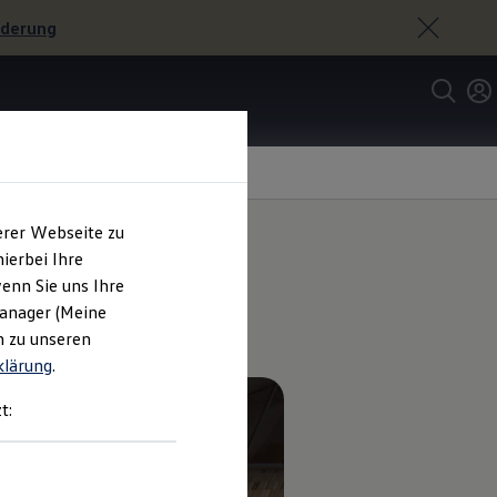
rderung
erer Webseite zu
ierbei Ihre
enn Sie uns Ihre
Manager (Meine
n zu unseren
klärung
.
t: