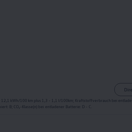
Dir
12,1 kWh/100 km plus 1,3 - 1,1 l/100km; Kraftstoffverbrauch bei entladen
rt: B; CO₂-Klasse(n) bei entladener Batterie: D - C.