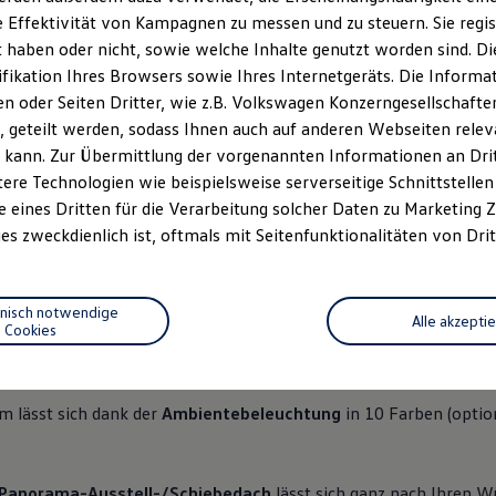
 Effektivität von Kampagnen zu messen und zu steuern. Sie regist
haben oder nicht, sowie welche Inhalte genutzt worden sind. Die
ifikation Ihres Browsers sowie Ihres Internetgeräts. Die Inform
 oder Seiten Dritter, wie z.B. Volkswagen Konzerngesellschafte
 geteilt werden, sodass Ihnen auch auf anderen Webseiten rel
n 7
, 3 von 7
, 4 von 7
, 5 v
 kann. Zur Übermittlung der vorgenannten Informationen an Dr
ere Technologien wie beispielsweise serverseitige Schnittstellen 
e eines Dritten für die Verarbeitung solcher Daten zu Marketing
es zweckdienlich ist, oftmals mit Seitenfunktionalitäten von Drit
es Interieur mit viel Platz und Komfort
: mit bequemen Sitzen (
len Plätzen.
hnisch notwendige
Alle akzepti
Cookies
ptional in 32,7 cm (12,9 Zoll)), der neuesten Software-Generation
onslenkrad mit klassischen Drucktasten
haben Sie unterwegs all
 lässt sich dank der
Ambientebeleuchtung
in 10 Farben (optio
 Panorama-Ausstell-/Schiebedach
lässt sich ganz nach Ihren W