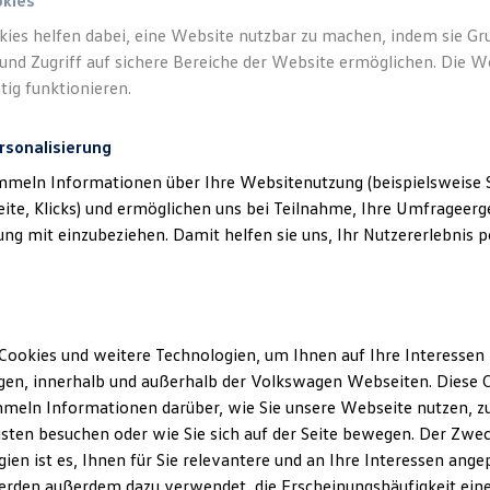
okies
kies helfen dabei, eine Website nutzbar zu machen, indem sie G
und Zugriff auf sichere Bereiche der Website ermöglichen. Die W
tig funktionieren.
rsonalisierung
mmeln Informationen über Ihre Websitenutzung (beispielsweise S
eite, Klicks) und ermöglichen uns bei Teilnahme, Ihre Umfrageerge
g mit einzubeziehen. Damit helfen sie uns, Ihr Nutzererlebnis pe
Cookies und weitere Technologien, um Ihnen auf Ihre Interessen
en, innerhalb und außerhalb der Volkswagen Webseiten. Diese C
meln Informationen darüber, wie Sie unsere Webseite nutzen, zu
sten besuchen oder wie Sie sich auf der Seite bewegen. Der Zwec
ien ist es, Ihnen für Sie relevantere und an Ihre Interessen ange
erden außerdem dazu verwendet, die Erscheinungshäufigkeit eine