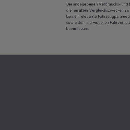
Service und Ersatzteile
Die angegebenen Verbrauchs- und Emi
Inspektion und HU/AU
dienen allein Vergleichszwecken z
Reparaturen und Checks
können relevante Fahrzeugparamete
Motorenöl und Flüssigkeiten
sowie dem individuellen Fahrverhal
Räder und Reifen
beeinflussen.
Pannen- und Unfallhilfe
Economy Service
Volkswagen Teile
Zubehör
Modellspezifisches Zubehör
Schutz und Pflege
Transport
Entertainment und Elektronik
Individualisieren
Wallbox und Ladekabel
Digitale Extras
Dienste für Ihr Modell finden
Volkswagen Apps, Login und Shop
Handy und Fahrzeug verbinden
Updates für Software, Karten und Radio
Über Ihr Auto
Vorgängermodelle
Kundeninformationen
Volkswagen Kundenbetreuung
Warn- und Kontrollleuchten