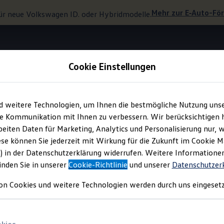
Mehr zur
E‑Auto
-Fö
ür neue
Volkswagen
ID. oder Hybridmodelle.
Cookie Einstellungen
Interieur
d weitere Technologien, um Ihnen die bestmögliche Nutzung uns
e Kommunikation mit Ihnen zu verbessern. Wir berücksichtigen h
eiten Daten für Marketing, Analytics und Personalisierung nur, w
r Erlebnisse.
ese können Sie jederzeit mit Wirkung für die Zukunft im Cookie 
) in der Datenschutzerklärung widerrufen. Weitere Informatione
inden Sie in unserer
Cookie-Richtlinie
und unserer
Datenschutzer
on Cookies und weitere Technologien werden durch uns eingesetz