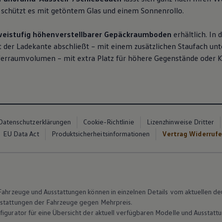
e schützt es mit getöntem Glas und einem Sonnenrollo.
eistufig höhenverstellbarer Gepäckraumboden
erhältlich. In
t der Ladekante abschließt – mit einem zusätzlichen Staufach un
fferraumvolumen – mit extra Platz für höhere Gegenstände oder K
Datenschutzerklärungen
Cookie-Richtlinie
Lizenzhinweise Dritter
EU Data Act
Produktsicherheitsinformationen
Vertrag Widerruf
n Fahrzeuge und Ausstattungen können in einzelnen Details vom aktuellen
sstattungen der Fahrzeuge gegen Mehrpreis.
figurator für eine Übersicht der aktuell verfügbaren Modelle und Ausstatt