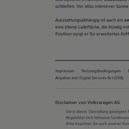
ID. Software Versionen und Updates
schließen. Vor allzu intensiver Sonn
Digitale Extras
Schnittstellen zu Ihrem ID.
Hybridautos
Ausstattungsabhängig ist auch ein
zw
Marke und Erlebnis
eine ebene Ladefläche, die bündig mi
Volkswagen R und R Experience
Position sorgt er für erweitertes Ko
R-Modelle
R Experience
Driving Experience
Volkswagen entdecken
Werkbesichtigung
Factory visit
Lifestyle Shop
T-Roc Kollektion
Impressum
Nutzungsbedingungen
Golf Kollektion
Angaben zum Digital Services Act (DSA)
ID. Kollektion
Volkswagen Kollektion
R-Kollektion
GTI Kollektion
Fußball Drop
Disclaimer von Volkswagen AG
we drive football
#wedriveproud
Die in dieser Darstellung gezeigte
Besitzer und Service
Abgebildet sind teilweise Sonderau
myVolkswagen
Bitte beachten Sie auch unseren Kon
Software Updates