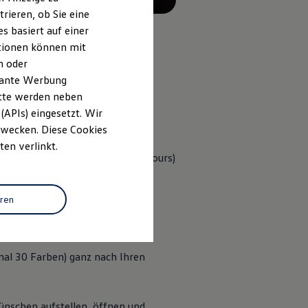
rieren, ob Sie eine
s basiert auf einer
ationen können mit
n oder
evante Werbung
on 7
, 6 von 7
, 7 von 7
itte werden neben
(APIs) eingesetzt. Wir
 Zwecken. Diese Cookies
ten verlinkt.
wahlweise aus Stoff oder ArtVelours)
eren
 mit intuitiverer Bedienbarkeit,
e Funktionen im Griff.
nal 30 Farben) ganz nach Ihren
ünschen aufstellen, öffnen und