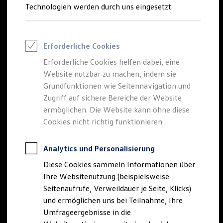
Reifenpakete
Technologien werden durch uns eingesetzt:
Leasing
Leasing-Angebote
Gebrauchtwagen Leasing
Der neue
Tiguan
Junge Gebrauchtwagen-Leasing
Erforderliche Cookies
Elektroauto Leasing
Kleinwagen-Leasing
Erforderliche Cookies helfen dabei, eine
EDITION 20
Leasing ohne Anzahlung
Website nutzbar zu machen, indem sie
Finanzierung
Autokredit mit Schlussrate
Grundfunktionen wie Seitennavigation und
Besonders sportlich. Exklusiv ausgestattet.
Versicherungen und Garantien
Zugriff auf sichere Bereiche der Website
Kfz-Versicherung
Tiguan EDITION 20 konfigurieren
ermöglichen. Die Website kann ohne diese
Restschuldversicherungen
Garantien
Cookies nicht richtig funktionieren.
Mehr zum Tiguan EDITION 20
Wartungsverträge
Geschäftskunden
Professional Class bei Volkswagen
Analytics und Personalisierung
Großkunden
Diese Cookies sammeln Informationen über
Behörden
Direktkunden
Ihre Websitenutzung (beispielsweise
Sonderfahrzeuge
Seitenaufrufe, Verweildauer je Seite, Klicks)
Anpfiff zum Gewinn
und ermöglichen uns bei Teilnahme, Ihre
Elektromobilität
Elektroautos
Umfrageergebnisse in die
ID. Tutorials