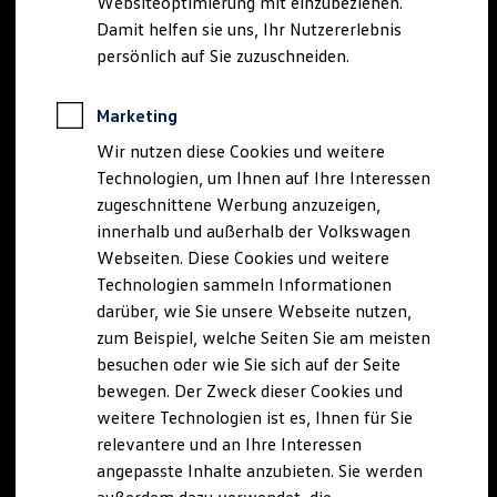
Websiteoptimierung mit einzubeziehen.
Elektrofahrzeugkonzepte
Damit helfen sie uns, Ihr Nutzererlebnis
ID. EVERY1
Reichweite
persönlich auf Sie zuzuschneiden.
Reichweite der ID. Modelle
Reichweite im Winter
Rekuperation
Marketing
Laden
Wir nutzen diese Cookies und weitere
Laden unterwegs
Laden Zuhause
Technologien, um Ihnen auf Ihre Interessen
Ladestationen finden
zugeschnittene Werbung anzuzeigen,
Ladezeitensimulator
innerhalb und außerhalb der Volkswagen
Batterie
Sicherheit
Webseiten. Diese Cookies und weitere
Garantie und Lebensdauer
Technologien sammeln Informationen
Nachhaltigkeit
darüber, wie Sie unsere Webseite nutzen,
Technologie
Kosten und Kauf
zum Beispiel, welche Seiten Sie am meisten
Verbrauchskosten
besuchen oder wie Sie sich auf der Seite
Kaufoptionen
bewegen. Der Zweck dieser Cookies und
E-Auto-Förderung
Software und Konnektivität
weitere Technologien ist es, Ihnen für Sie
Die ID. Software 6
relevantere und an Ihre Interessen
ID. Software Versionen und Updates
angepasste Inhalte anzubieten. Sie werden
Digitale Extras
Schnittstellen zu Ihrem ID.