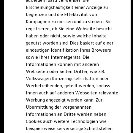
außerdem dazu verwendet, die
Hybridautos
Erscheinungshäufigkeit einer Anzeige zu
Marke und Erlebnis
begrenzen und die Effektivität von
Volkswagen R und R Experience
R-Modelle
Kampagnen zu messen und zu steuern. Sie
R Experience
registrieren, ob Sie eine Webseite besucht
Driving Experience
haben oder nicht, sowie welche Inhalte
Volkswagen entdecken
Werkbesichtigung
genutzt worden sind. Dies basiert auf einer
Factory visit
eindeutigen Identifikation Ihres Browsers
Lifestyle Shop
sowie Ihres Internetgeräts. Die
T-Roc Kollektion
Golf Kollektion
Informationen können mit anderen
ID. Kollektion
Webseiten oder Seiten Dritter, wie z.B.
Volkswagen Kollektion
Volkswagen Konzerngesellschaften oder
R-Kollektion
GTI Kollektion
Werbetreibenden, geteilt werden, sodass
Fußball Drop
Ihnen auch auf anderen Webseiten relevante
we drive football
Werbung angezeigt werden kann. Zur
#wedriveproud
Besitzer und Service
Übermittlung der vorgenannten
myVolkswagen
Informationen an Dritte werden neben
Software Updates
Cookies auch weitere Technologien wie
Service und Ersatzteile
Inspektion und HU/AU
beispielsweise serverseitige Schnittstellen
Reparaturen und Checks