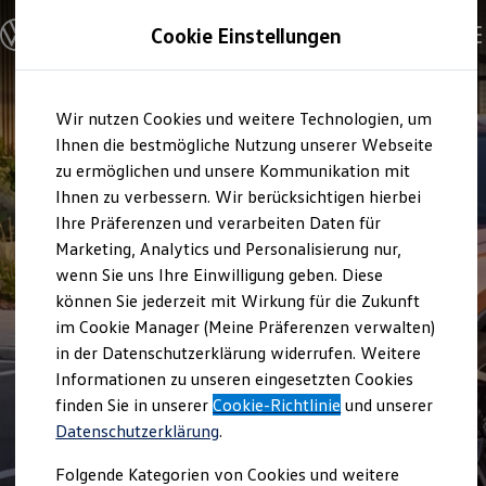
Modelle und Konfigurator
Cookie Einstellungen
Konfigurator
Modelle vergleichen
Konfiguration laden
Zum
Zum
Autosuche
Wir nutzen Cookies und weitere Technologien, um
Hauptinhalt
Footer
Elektroautos
springen
springen
Ihnen die bestmögliche Nutzung unserer Webseite
ENERGY Sondermodelle
Nutzfahrzeuge
zu ermöglichen und unsere Kommunikation mit
SUV und CUV
Ihnen zu verbessern. Wir berücksichtigen hierbei
Familienautos
Ihre Präferenzen und verarbeiten Daten für
Kombis
Kompaktwagen
Marketing, Analytics und Personalisierung nur,
Sportwagen
wenn Sie uns Ihre Einwilligung geben. Diese
Schnell verfügbare Fahrzeuge
Angebote und Produkte
können Sie jederzeit mit Wirkung für die Zukunft
Aktuelle Angebote
im Cookie Manager (Meine Präferenzen verwalten)
E-Auto-Förderung
in der Datenschutzerklärung widerrufen. Weitere
Volkswagen Marktplatz
Informationen zu unseren eingesetzten Cookies
Die ENERGY Sondermodelle
Junge Gebrauchtwagen und Gebrauchtwagen
finden Sie in unserer
Cookie-Richtlinie
und unserer
Volkswagen Zertifizierte Gebrauchtwagen
Datenschutzerklärung
.
Elektromobilität bei Gebrauchtwagen
Zubehör- und Serviceangebote
Folgende Kategorien von Cookies und weitere
Saisonangebote