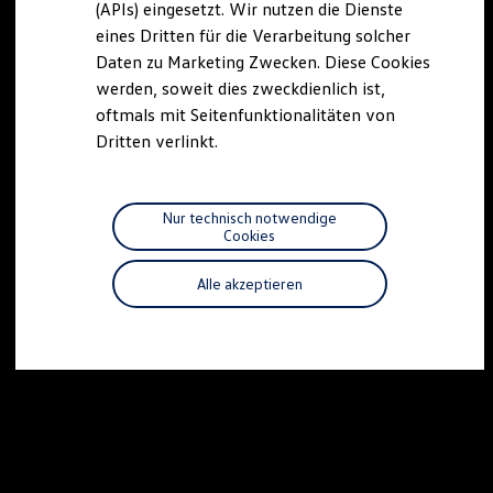
(APIs) eingesetzt. Wir nutzen die Dienste
Motorenöl und Flüssigkeiten
eines Dritten für die Verarbeitung solcher
Räder und Reifen
Pannen- und Unfallhilfe
Daten zu Marketing Zwecken. Diese Cookies
Economy Service
werden, soweit dies zweckdienlich ist,
Volkswagen Teile
oftmals mit Seitenfunktionalitäten von
Zubehör
Modellspezifisches Zubehör
Dritten verlinkt.
Schutz und Pflege
Transport
Entertainment und Elektronik
Individualisieren
Nur technisch notwendige
Wallbox und Ladekabel
Cookies
Digitale Extras
Dienste für Ihr Modell finden
Alle akzeptieren
Volkswagen Apps, Login und Shop
Handy und Fahrzeug verbinden
Updates für Software, Karten und Radio
Über Ihr Auto
Vorgängermodelle
Kundeninformationen
Volkswagen Kundenbetreuung
Warn- und Kontrollleuchten
Assistenzsysteme
Digitale Betriebsanleitung
Live Beratung