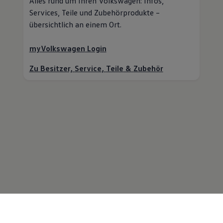
Alles rund um Ihren
Volkswagen
: Infos,
Services,
Teile
und Zubehörprodukte –
übersichtlich an einem Ort.
myVolkswagen
Login
Zu Besitzer,
Service
,
Teile
&
Zubehör