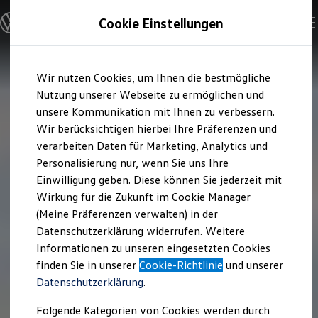
Modelle und Konfigurator
Cookie Einstellungen
Konfigurator
Modelle vergleichen
Konfiguration laden
Zum
Zum
Autosuche
Wir nutzen Cookies, um Ihnen die bestmögliche
Hauptinhalt
Footer
Elektroautos
springen
springen
Nutzung unserer Webseite zu ermöglichen und
ENERGY Sondermodelle
Nutzfahrzeuge
unsere Kommunikation mit Ihnen zu verbessern.
SUV und CUV
Wir berücksichtigen hierbei Ihre Präferenzen und
Familienautos
verarbeiten Daten für Marketing, Analytics und
Kombis
Kompaktwagen
Personalisierung nur, wenn Sie uns Ihre
Sportwagen
Einwilligung geben. Diese können Sie jederzeit mit
Schnell verfügbare Fahrzeuge
Angebote und Produkte
Wirkung für die Zukunft im Cookie Manager
Aktuelle Angebote
(Meine Präferenzen verwalten) in der
E-Auto-Förderung
Datenschutzerklärung widerrufen. Weitere
Volkswagen Marktplatz
Informationen zu unseren eingesetzten Cookies
Die ENERGY Sondermodelle
Junge Gebrauchtwagen und Gebrauchtwagen
finden Sie in unserer
Cookie-Richtlinie
und unserer
Volkswagen Zertifizierte Gebrauchtwagen
Datenschutzerklärung
.
Elektromobilität bei Gebrauchtwagen
Zubehör- und Serviceangebote
Folgende Kategorien von Cookies werden durch
Saisonangebote