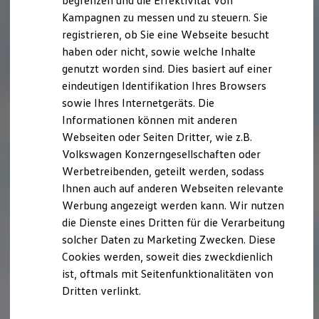
begrenzen und die Effektivität von
Hybridautos
Kampagnen zu messen und zu steuern. Sie
Marke und Erlebnis
registrieren, ob Sie eine Webseite besucht
Volkswagen R und R Experience
R-Modelle
haben oder nicht, sowie welche Inhalte
R Experience
genutzt worden sind. Dies basiert auf einer
Driving Experience
eindeutigen Identifikation Ihres Browsers
Volkswagen entdecken
Werkbesichtigung
sowie Ihres Internetgeräts. Die
Factory visit
Informationen können mit anderen
Lifestyle Shop
Webseiten oder Seiten Dritter, wie z.B.
T-Roc Kollektion
Golf Kollektion
Volkswagen Konzerngesellschaften oder
ID. Kollektion
Werbetreibenden, geteilt werden, sodass
Volkswagen Kollektion
Ihnen auch auf anderen Webseiten relevante
R-Kollektion
GTI Kollektion
Werbung angezeigt werden kann. Wir nutzen
Fußball Drop
die Dienste eines Dritten für die Verarbeitung
we drive football
solcher Daten zu Marketing Zwecken. Diese
#wedriveproud
Besitzer und Service
Cookies werden, soweit dies zweckdienlich
myVolkswagen
ist, oftmals mit Seitenfunktionalitäten von
Software Updates
Dritten verlinkt.
Service und Ersatzteile
Inspektion und HU/AU
Reparaturen und Checks