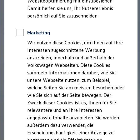
Websiteoptimierung mit einzubeziehen.
Elektrofahrzeugkonzepte
Damit helfen sie uns, Ihr Nutzererlebnis
ID. EVERY1
Reichweite
persönlich auf Sie zuzuschneiden.
Reichweite der ID. Modelle
Reichweite im Winter
Rekuperation
Marketing
Laden
Wir nutzen diese Cookies, um Ihnen auf Ihre
Laden unterwegs
Laden Zuhause
Interessen zugeschnittene Werbung
Ladestationen finden
anzuzeigen, innerhalb und außerhalb der
Ladezeitensimulator
Volkswagen Webseiten. Diese Cookies
Batterie
Sicherheit
sammeln Informationen darüber, wie Sie
Garantie und Lebensdauer
unsere Webseite nutzen, zum Beispiel,
Nachhaltigkeit
welche Seiten Sie am meisten besuchen oder
Technologie
Kosten und Kauf
wie Sie sich auf der Seite bewegen. Der
Verbrauchskosten
Zweck dieser Cookies ist es, Ihnen für Sie
Kaufoptionen
relevantere und an Ihre Interessen
E-Auto-Förderung
Software und Konnektivität
angepasste Inhalte anzubieten. Sie werden
Die ID. Software 6
außerdem dazu verwendet, die
ID. Software Versionen und Updates
Erscheinungshäufigkeit einer Anzeige zu
Digitale Extras
Schnittstellen zu Ihrem ID.