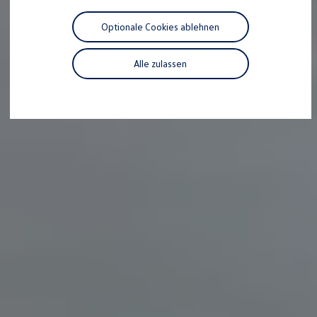
Motorenöl und Flüssigkeiten
Räder und Reifen
Optionale Cookies ablehnen
Pannen- und Unfallhilfe
Economy Service
Volkswagen Teile
Alle zulassen
Zubehör
Modellspezifisches Zubehör
Schutz und Pflege
Transport
Entertainment und Elektronik
Individualisieren
Wallbox und Ladekabel
Digitale Extras
Dienste für Ihr Modell finden
Volkswagen Apps, Login und Shop
Handy und Fahrzeug verbinden
Updates für Software, Karten und Radio
Über Ihr Auto
Vorgängermodelle
Kundeninformationen
Volkswagen Kundenbetreuung
Warn- und Kontrollleuchten
Assistenzsysteme
Digitale Betriebsanleitung
Live Beratung