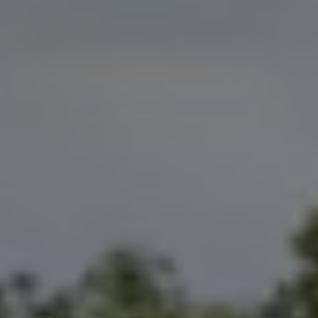
Magazin
Lifestyle
Transport
Familie
Elektromobilität
Volkswagen R
Pannen- und Unfallhilfe
Volkswagen Kundenbetreuung