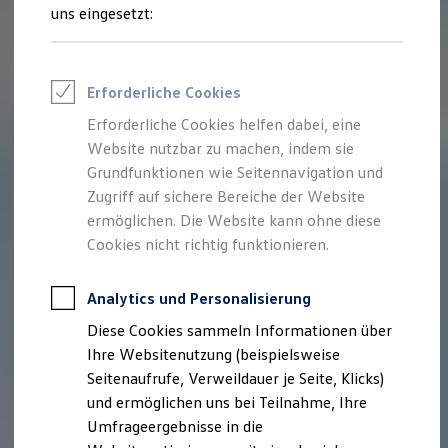
Reifenpakete
uns eingesetzt:
Leasing
Leasing-Angebote
Gebrauchtwagen Leasing
Junge Gebrauchtwagen-Leasing
Erforderliche Cookies
Elektroauto Leasing
Kleinwagen-Leasing
Erforderliche Cookies helfen dabei, eine
Leasing ohne Anzahlung
Website nutzbar zu machen, indem sie
Finanzierung
Autokredit mit Schlussrate
Grundfunktionen wie Seitennavigation und
Versicherungen und Garantien
Zugriff auf sichere Bereiche der Website
Kfz-Versicherung
ermöglichen. Die Website kann ohne diese
Restschuldversicherungen
Garantien
Cookies nicht richtig funktionieren.
Wartungsverträge
Geschäftskunden
Professional Class bei Volkswagen
Analytics und Personalisierung
Großkunden
Diese Cookies sammeln Informationen über
Behörden
Direktkunden
Ihre Websitenutzung (beispielsweise
Sonderfahrzeuge
Seitenaufrufe, Verweildauer je Seite, Klicks)
Anpfiff zum Gewinn
und ermöglichen uns bei Teilnahme, Ihre
Elektromobilität
Elektroautos
Umfrageergebnisse in die
ID. Tutorials