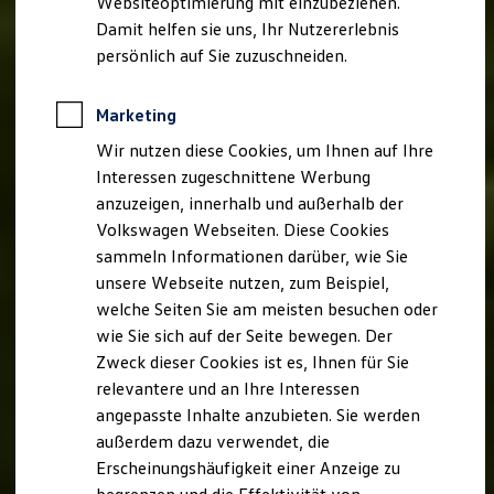
Websiteoptimierung mit einzubeziehen.
Elektrofahrzeugkonzepte
Damit helfen sie uns, Ihr Nutzererlebnis
ID. EVERY1
Reichweite
persönlich auf Sie zuzuschneiden.
Reichweite der ID. Modelle
Reichweite im Winter
Rekuperation
Marketing
Laden
Wir nutzen diese Cookies, um Ihnen auf Ihre
Laden unterwegs
Laden Zuhause
Interessen zugeschnittene Werbung
Ladestationen finden
anzuzeigen, innerhalb und außerhalb der
Ladezeitensimulator
Volkswagen Webseiten. Diese Cookies
Batterie
Sicherheit
sammeln Informationen darüber, wie Sie
Garantie und Lebensdauer
unsere Webseite nutzen, zum Beispiel,
Nachhaltigkeit
welche Seiten Sie am meisten besuchen oder
Technologie
Kosten und Kauf
wie Sie sich auf der Seite bewegen. Der
Verbrauchskosten
Zweck dieser Cookies ist es, Ihnen für Sie
Kaufoptionen
relevantere und an Ihre Interessen
E-Auto-Förderung
Software und Konnektivität
angepasste Inhalte anzubieten. Sie werden
Die ID. Software 6
außerdem dazu verwendet, die
ID. Software Versionen und Updates
Erscheinungshäufigkeit einer Anzeige zu
Digitale Extras
Schnittstellen zu Ihrem ID.