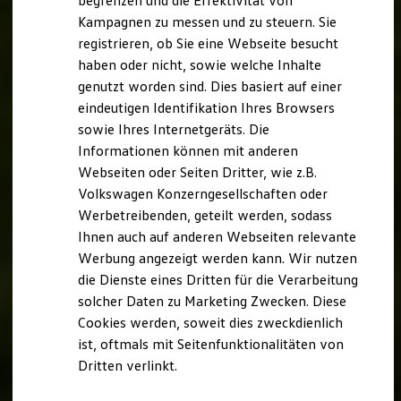
begrenzen und die Effektivität von
Hybridautos
Kampagnen zu messen und zu steuern. Sie
Marke und Erlebnis
registrieren, ob Sie eine Webseite besucht
Volkswagen R und R Experience
R-Modelle
haben oder nicht, sowie welche Inhalte
R Experience
genutzt worden sind. Dies basiert auf einer
Driving Experience
eindeutigen Identifikation Ihres Browsers
Volkswagen entdecken
Werkbesichtigung
sowie Ihres Internetgeräts. Die
Factory visit
Informationen können mit anderen
Lifestyle Shop
Webseiten oder Seiten Dritter, wie z.B.
T-Roc Kollektion
Golf Kollektion
Volkswagen Konzerngesellschaften oder
ID. Kollektion
Werbetreibenden, geteilt werden, sodass
Volkswagen Kollektion
Ihnen auch auf anderen Webseiten relevante
R-Kollektion
GTI Kollektion
Werbung angezeigt werden kann. Wir nutzen
Fußball Drop
die Dienste eines Dritten für die Verarbeitung
we drive football
solcher Daten zu Marketing Zwecken. Diese
#wedriveproud
Besitzer und Service
Cookies werden, soweit dies zweckdienlich
myVolkswagen
ist, oftmals mit Seitenfunktionalitäten von
Software Updates
Dritten verlinkt.
Service und Ersatzteile
Inspektion und HU/AU
Reparaturen und Checks