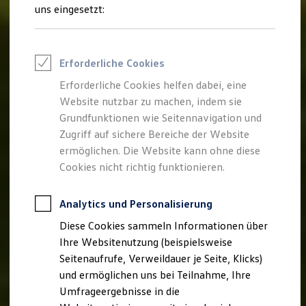
Reifenpakete
uns eingesetzt:
Leasing
Leasing-Angebote
Gebrauchtwagen Leasing
Junge Gebrauchtwagen-Leasing
Erforderliche Cookies
Elektroauto Leasing
Kleinwagen-Leasing
Erforderliche Cookies helfen dabei, eine
Leasing ohne Anzahlung
Website nutzbar zu machen, indem sie
Finanzierung
Autokredit mit Schlussrate
Grundfunktionen wie Seitennavigation und
Versicherungen und Garantien
Zugriff auf sichere Bereiche der Website
Kfz-Versicherung
ermöglichen. Die Website kann ohne diese
Restschuldversicherungen
Garantien
Cookies nicht richtig funktionieren.
Wartungsverträge
Geschäftskunden
Professional Class bei Volkswagen
Analytics und Personalisierung
Großkunden
Diese Cookies sammeln Informationen über
Behörden
Direktkunden
Ihre Websitenutzung (beispielsweise
Sonderfahrzeuge
Seitenaufrufe, Verweildauer je Seite, Klicks)
Anpfiff zum Gewinn
und ermöglichen uns bei Teilnahme, Ihre
Elektromobilität
Elektroautos
Umfrageergebnisse in die
ID. Tutorials