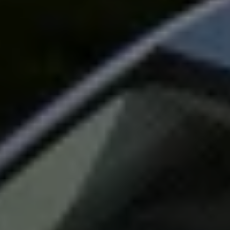
Magazin
Lifestyle
Transport
Familie
Elektromobilität
Volkswagen R
Pannen- und Unfallhilfe
Volkswagen Kundenbetreuung