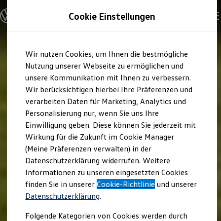
Modelle und Konfigurator
Cookie Einstellungen
Konfigurator
Modelle vergleichen
Konfiguration laden
Zum
Zum
Autosuche
Wir nutzen Cookies, um Ihnen die bestmögliche
Hauptinhalt
Footer
Elektroautos
springen
springen
Nutzung unserer Webseite zu ermöglichen und
ENERGY Sondermodelle
Nutzfahrzeuge
unsere Kommunikation mit Ihnen zu verbessern.
SUV und CUV
Wir berücksichtigen hierbei Ihre Präferenzen und
Familienautos
verarbeiten Daten für Marketing, Analytics und
Kombis
Kompaktwagen
Personalisierung nur, wenn Sie uns Ihre
Sportwagen
Einwilligung geben. Diese können Sie jederzeit mit
Schnell verfügbare Fahrzeuge
Angebote und Produkte
Wirkung für die Zukunft im Cookie Manager
Aktuelle Angebote
(Meine Präferenzen verwalten) in der
E-Auto-Förderung
Datenschutzerklärung widerrufen. Weitere
Volkswagen Marktplatz
Informationen zu unseren eingesetzten Cookies
Die ENERGY Sondermodelle
Junge Gebrauchtwagen und Gebrauchtwagen
finden Sie in unserer
Cookie-Richtlinie
und unserer
Volkswagen Zertifizierte Gebrauchtwagen
Datenschutzerklärung
.
Elektromobilität bei Gebrauchtwagen
Zubehör- und Serviceangebote
Folgende Kategorien von Cookies werden durch
Saisonangebote