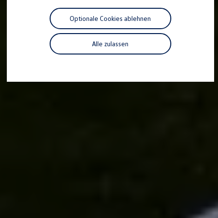
Motorenöl und Flüssigkeiten
Räder und Reifen
Optionale Cookies ablehnen
Pannen- und Unfallhilfe
Economy Service
Volkswagen Teile
Alle zulassen
Zubehör
Modellspezifisches Zubehör
Schutz und Pflege
Transport
Entertainment und Elektronik
Individualisieren
Wallbox und Ladekabel
Digitale Extras
Dienste für Ihr Modell finden
Volkswagen Apps, Login und Shop
Handy und Fahrzeug verbinden
Updates für Software, Karten und Radio
Über Ihr Auto
Vorgängermodelle
Kundeninformationen
Volkswagen Kundenbetreuung
Warn- und Kontrollleuchten
Assistenzsysteme
Digitale Betriebsanleitung
Live Beratung