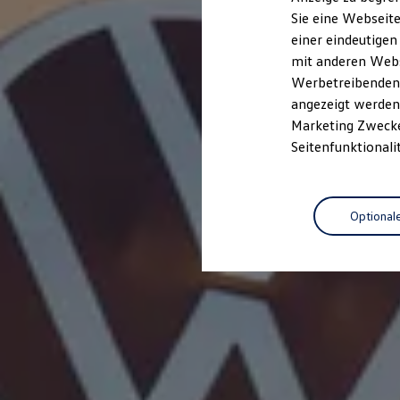
Elektrofahrzeugkonzepte
Sie eine Webseite
ID. EVERY1
einer eindeutigen
Reichweite
Reichweite der ID. Modelle
mit anderen Webse
Reichweite im Winter
Werbetreibenden,
Rekuperation
angezeigt werden 
Laden
Laden unterwegs
Marketing Zwecken
Laden Zuhause
Seitenfunktionali
Ladestationen finden
Ladezeitensimulator
Batterie
Sicherheit
Optional
Garantie und Lebensdauer
Nachhaltigkeit
Technologie
Kosten und Kauf
Verbrauchskosten
Kaufoptionen
E-Auto-Förderung
Software und Konnektivität
Die ID. Software 6
ID. Software Versionen und Updates
Digitale Extras
Schnittstellen zu Ihrem ID.