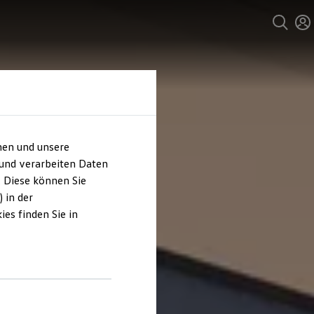
hen und unsere
 und verarbeiten Daten
. Diese können Sie
 in der
es finden Sie in