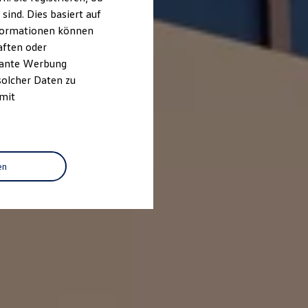
ind. Dies basiert auf
Informationen können
aften oder
evante Werbung
solcher Daten zu
 mit
en