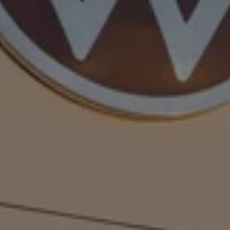
Hybridautos
Marke und Erlebnis
Volkswagen R und R Experience
R-Modelle
R Experience
Driving Experience
Volkswagen entdecken
Werkbesichtigung
Factory visit
Lifestyle Shop
T-Roc Kollektion
Golf Kollektion
ID. Kollektion
Volkswagen Kollektion
R-Kollektion
GTI Kollektion
Fußball Drop
we drive football
#wedriveproud
Besitzer und Service
myVolkswagen
Software Updates
Service und Ersatzteile
Inspektion und HU/AU
Reparaturen und Checks