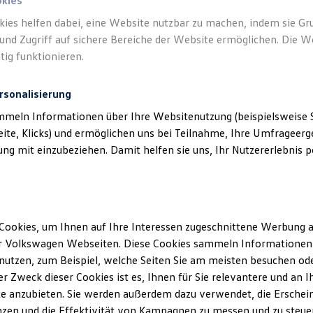
okies
kies helfen dabei, eine Website nutzbar zu machen, indem sie G
und Zugriff auf sichere Bereiche der Website ermöglichen. Die W
tig funktionieren.
rsonalisierung
mmeln Informationen über Ihre Websitenutzung (beispielsweise S
eite, Klicks) und ermöglichen uns bei Teilnahme, Ihre Umfrageerge
g mit einzubeziehen. Damit helfen sie uns, Ihr Nutzererlebnis pe
Cookies, um Ihnen auf Ihre Interessen zugeschnittene Werbung a
r Volkswagen Webseiten. Diese Cookies sammeln Informationen 
utzen, zum Beispiel, welche Seiten Sie am meisten besuchen oder
r Zweck dieser Cookies ist es, Ihnen für Sie relevantere und an I
e anzubieten. Sie werden außerdem dazu verwendet, die Erschein
zen und die Effektivität von Kampagnen zu messen und zu steuern