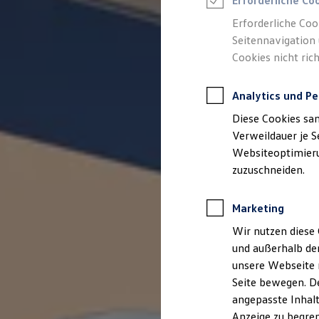
Erforderliche Co
Reifenpakete
Leasing
Erforderliche Coo
Leasing-Angebote
Seitennavigation 
Gebrauchtwagen Leasing
Cookies nicht rich
Junge Gebrauchtwagen-Leasing
Elektroauto Leasing
Kleinwagen-Leasing
Analytics und Pe
Leasing ohne Anzahlung
Finanzierung
Diese Cookies sa
Autokredit mit Schlussrate
Versicherungen und Garantien
Verweildauer je S
Kfz-Versicherung
Websiteoptimierun
Restschuldversicherungen
zuzuschneiden.
Garantien
Wartungsverträge
Geschäftskunden
Marketing
Professional Class bei Volkswagen
Großkunden
Wir nutzen diese 
Behörden
und außerhalb de
Direktkunden
Sonderfahrzeuge
unsere Webseite n
Anpfiff zum Gewinn
Seite bewegen. De
Elektromobilität
angepasste Inhalt
Elektroautos
ID. Tutorials
Anzeige zu begren