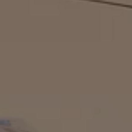
Motorenöl und Flüssigkeiten
Räder und Reifen
Pannen- und Unfallhilfe
Economy Service
Volkswagen Teile
Zubehör
Modellspezifisches Zubehör
Schutz und Pflege
Transport
Entertainment und Elektronik
Individualisieren
Wallbox und Ladekabel
Digitale Extras
Dienste für Ihr Modell finden
Volkswagen Apps, Login und Shop
Handy und Fahrzeug verbinden
Updates für Software, Karten und Radio
Über Ihr Auto
Vorgängermodelle
Kundeninformationen
Volkswagen Kundenbetreuung
Warn- und Kontrollleuchten
Assistenzsysteme
Digitale Betriebsanleitung
Live Beratung