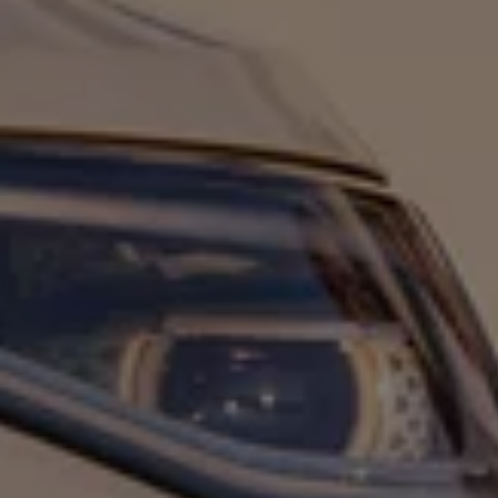
Magazin
Lifestyle
Transport
Familie
Elektromobilität
Volkswagen R
Pannen- und Unfallhilfe
Volkswagen Kundenbetreuung