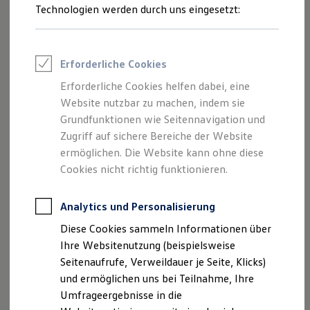
Reifenpakete
Technologien werden durch uns eingesetzt:
Leasing
Leasing-Angebote
Gebrauchtwagen Leasing
Junge Gebrauchtwagen-Leasing
Erforderliche Cookies
Elektroauto Leasing
Kleinwagen-Leasing
Erforderliche Cookies helfen dabei, eine
Leasing ohne Anzahlung
Website nutzbar zu machen, indem sie
Finanzierung
Autokredit mit Schlussrate
Grundfunktionen wie Seitennavigation und
Versicherungen und Garantien
Zugriff auf sichere Bereiche der Website
Kfz-Versicherung
ermöglichen. Die Website kann ohne diese
Restschuldversicherungen
Garantien
Cookies nicht richtig funktionieren.
Wartungsverträge
Geschäftskunden
Professional Class bei Volkswagen
Analytics und Personalisierung
Großkunden
Diese Cookies sammeln Informationen über
Behörden
Direktkunden
Ihre Websitenutzung (beispielsweise
Sonderfahrzeuge
Seitenaufrufe, Verweildauer je Seite, Klicks)
Anpfiff zum Gewinn
und ermöglichen uns bei Teilnahme, Ihre
Elektromobilität
Elektroautos
Umfrageergebnisse in die
ID. Tutorials