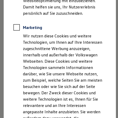
Websiteoptimierung mit einzubeziehen.
Elektrofahrzeugkonzepte
Damit helfen sie uns, Ihr Nutzererlebnis
ID. EVERY1
Reichweite
persönlich auf Sie zuzuschneiden.
Reichweite der ID. Modelle
Reichweite im Winter
Rekuperation
Marketing
Laden
Wir nutzen diese Cookies und weitere
Laden unterwegs
Laden Zuhause
Technologien, um Ihnen auf Ihre Interessen
Ladestationen finden
zugeschnittene Werbung anzuzeigen,
Ladezeitensimulator
innerhalb und außerhalb der Volkswagen
Batterie
Sicherheit
Webseiten. Diese Cookies und weitere
Garantie und Lebensdauer
Technologien sammeln Informationen
Nachhaltigkeit
darüber, wie Sie unsere Webseite nutzen,
Technologie
Kosten und Kauf
zum Beispiel, welche Seiten Sie am meisten
Verbrauchskosten
besuchen oder wie Sie sich auf der Seite
Kaufoptionen
bewegen. Der Zweck dieser Cookies und
E-Auto-Förderung
Software und Konnektivität
weitere Technologien ist es, Ihnen für Sie
Die ID. Software 6
relevantere und an Ihre Interessen
ID. Software Versionen und Updates
angepasste Inhalte anzubieten. Sie werden
Digitale Extras
Schnittstellen zu Ihrem ID.