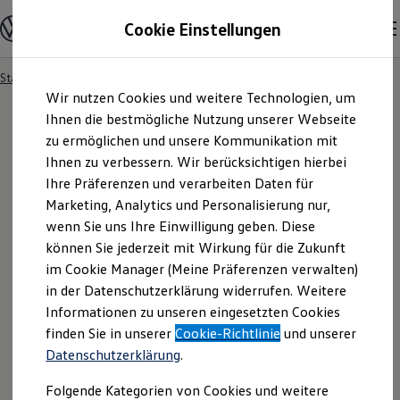
Modelle und Konfigurator
Cookie Einstellungen
Konfigurator
Modelle vergleichen
Konfiguration laden
Startseite
Besitzer und Service
Service- & Zubehörangebote
Zum
Zum
Autosuche
Wir nutzen Cookies und weitere Technologien, um
Hauptinhalt
Footer
Elektroautos
springen
springen
Ihnen die bestmögliche Nutzung unserer Webseite
ENERGY Sondermodelle
Nutzfahrzeuge
zu ermöglichen und unsere Kommunikation mit
SUV und CUV
Ihnen zu verbessern. Wir berücksichtigen hierbei
Familienautos
Ihre Präferenzen und verarbeiten Daten für
Kombis
Kompaktwagen
Marketing, Analytics und Personalisierung nur,
Sportwagen
wenn Sie uns Ihre Einwilligung geben. Diese
Schnell verfügbare Fahrzeuge
Angebote und Produkte
können Sie jederzeit mit Wirkung für die Zukunft
Aktuelle Angebote
im Cookie Manager (Meine Präferenzen verwalten)
E-Auto-Förderung
in der Datenschutzerklärung widerrufen. Weitere
Volkswagen Marktplatz
Informationen zu unseren eingesetzten Cookies
Die ENERGY Sondermodelle
Junge Gebrauchtwagen und Gebrauchtwagen
finden Sie in unserer
Cookie-Richtlinie
und unserer
Volkswagen Zertifizierte Gebrauchtwagen
Datenschutzerklärung
.
Elektromobilität bei Gebrauchtwagen
Zubehör- und Serviceangebote
Folgende Kategorien von Cookies und weitere
Saisonangebote