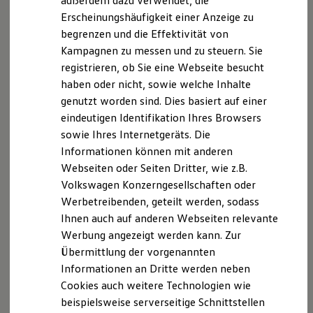
außerdem dazu verwendet, die
Hybridautos
Erscheinungshäufigkeit einer Anzeige zu
Marke und Erlebnis
begrenzen und die Effektivität von
Volkswagen R und R Experience
R-Modelle
Kampagnen zu messen und zu steuern. Sie
R Experience
registrieren, ob Sie eine Webseite besucht
Driving Experience
haben oder nicht, sowie welche Inhalte
Volkswagen entdecken
Werkbesichtigung
genutzt worden sind. Dies basiert auf einer
Factory visit
eindeutigen Identifikation Ihres Browsers
Lifestyle Shop
sowie Ihres Internetgeräts. Die
T-Roc Kollektion
Golf Kollektion
Informationen können mit anderen
ID. Kollektion
Webseiten oder Seiten Dritter, wie z.B.
Volkswagen Kollektion
Volkswagen Konzerngesellschaften oder
R-Kollektion
GTI Kollektion
Werbetreibenden, geteilt werden, sodass
Fußball Drop
Ihnen auch auf anderen Webseiten relevante
we drive football
Werbung angezeigt werden kann. Zur
#wedriveproud
Besitzer und Service
Übermittlung der vorgenannten
myVolkswagen
Informationen an Dritte werden neben
Software Updates
Cookies auch weitere Technologien wie
Service und Ersatzteile
Inspektion und HU/AU
beispielsweise serverseitige Schnittstellen
Reparaturen und Checks