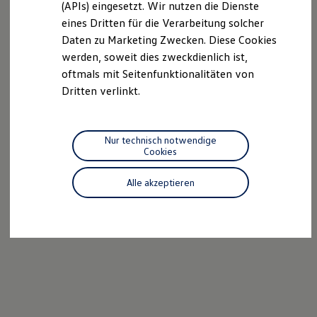
(APIs) eingesetzt. Wir nutzen die Dienste
Motorenöl und Flüssigkeiten
eines Dritten für die Verarbeitung solcher
Räder und Reifen
Pannen- und Unfallhilfe
Daten zu Marketing Zwecken. Diese Cookies
Economy Service
werden, soweit dies zweckdienlich ist,
Volkswagen Teile
oftmals mit Seitenfunktionalitäten von
Zubehör
Modellspezifisches Zubehör
Dritten verlinkt.
Schutz und Pflege
Transport
Entertainment und Elektronik
Individualisieren
Nur technisch notwendige
Wallbox und Ladekabel
Cookies
Digitale Extras
Dienste für Ihr Modell finden
Alle akzeptieren
Volkswagen Apps, Login und Shop
Handy und Fahrzeug verbinden
Updates für Software, Karten und Radio
Über Ihr Auto
Vorgängermodelle
Kundeninformationen
Volkswagen Kundenbetreuung
Warn- und Kontrollleuchten
Assistenzsysteme
Digitale Betriebsanleitung
Live Beratung