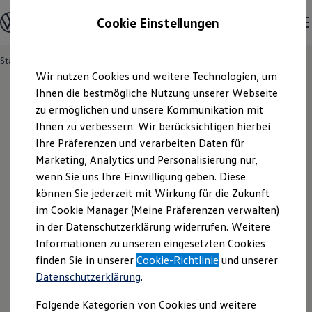
Modelle und Konfigurator
Cookie Einstellungen
Konfigurator
Modelle vergleichen
Konfiguration laden
Startseite
Besitzer und Service
Service- & Zubehörangebote
Zum
Zum
Autosuche
Wir nutzen Cookies und weitere Technologien, um
Hauptinhalt
Footer
Elektroautos
springen
springen
Ihnen die bestmögliche Nutzung unserer Webseite
ENERGY Sondermodelle
Nutzfahrzeuge
zu ermöglichen und unsere Kommunikation mit
SUV und CUV
Ihnen zu verbessern. Wir berücksichtigen hierbei
Familienautos
Ihre Präferenzen und verarbeiten Daten für
Kombis
Kompaktwagen
Marketing, Analytics und Personalisierung nur,
Sportwagen
wenn Sie uns Ihre Einwilligung geben. Diese
Schnell verfügbare Fahrzeuge
Angebote und Produkte
können Sie jederzeit mit Wirkung für die Zukunft
Aktuelle Angebote
im Cookie Manager (Meine Präferenzen verwalten)
E-Auto-Förderung
in der Datenschutzerklärung widerrufen. Weitere
Volkswagen Marktplatz
Informationen zu unseren eingesetzten Cookies
Die ENERGY Sondermodelle
Junge Gebrauchtwagen und Gebrauchtwagen
finden Sie in unserer
Cookie-Richtlinie
und unserer
Volkswagen Zertifizierte Gebrauchtwagen
Datenschutzerklärung
.
Elektromobilität bei Gebrauchtwagen
Zubehör- und Serviceangebote
Folgende Kategorien von Cookies und weitere
Saisonangebote