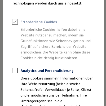
Reifenpakete
Technologien werden durch uns eingesetzt:
Leasing
Leasing-Angebote
Gebrauchtwagen Leasing
Junge Gebrauchtwagen-Leasing
Erforderliche Cookies
Elektroauto Leasing
Kleinwagen-Leasing
Erforderliche Cookies helfen dabei, eine
Leasing ohne Anzahlung
Website nutzbar zu machen, indem sie
Finanzierung
Autokredit mit Schlussrate
Grundfunktionen wie Seitennavigation und
Versicherungen und Garantien
Zugriff auf sichere Bereiche der Website
Kfz-Versicherung
ermöglichen. Die Website kann ohne diese
Restschuldversicherungen
Garantien
Cookies nicht richtig funktionieren.
Wartungsverträge
Geschäftskunden
Professional Class bei Volkswagen
Analytics und Personalisierung
Großkunden
Diese Cookies sammeln Informationen über
Behörden
Direktkunden
Ihre Websitenutzung (beispielsweise
Sonderfahrzeuge
Seitenaufrufe, Verweildauer je Seite, Klicks)
Anpfiff zum Gewinn
und ermöglichen uns bei Teilnahme, Ihre
Elektromobilität
Elektroautos
Umfrageergebnisse in die
ID. Tutorials