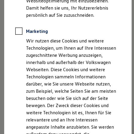
Websiteoptimierung mit einzubeziehen.
Elektrofahrzeugkonzepte
Damit helfen sie uns, Ihr Nutzererlebnis
ID. EVERY1
Reichweite
persönlich auf Sie zuzuschneiden.
Reichweite der ID. Modelle
Reichweite im Winter
Rekuperation
Marketing
Laden
Wir nutzen diese Cookies und weitere
Laden unterwegs
Laden Zuhause
Technologien, um Ihnen auf Ihre Interessen
Ladestationen finden
zugeschnittene Werbung anzuzeigen,
Ladezeitensimulator
innerhalb und außerhalb der Volkswagen
Batterie
Sicherheit
Webseiten. Diese Cookies und weitere
Garantie und Lebensdauer
Technologien sammeln Informationen
Nachhaltigkeit
darüber, wie Sie unsere Webseite nutzen,
Technologie
Kosten und Kauf
zum Beispiel, welche Seiten Sie am meisten
Verbrauchskosten
besuchen oder wie Sie sich auf der Seite
Kaufoptionen
bewegen. Der Zweck dieser Cookies und
E-Auto-Förderung
Software und Konnektivität
weitere Technologien ist es, Ihnen für Sie
Die ID. Software 6
relevantere und an Ihre Interessen
ID. Software Versionen und Updates
angepasste Inhalte anzubieten. Sie werden
Digitale Extras
Schnittstellen zu Ihrem ID.