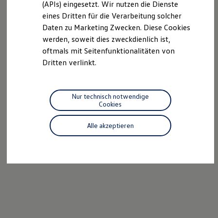
(APIs) eingesetzt. Wir nutzen die Dienste
Motorenöl und Flüssigkeiten
eines Dritten für die Verarbeitung solcher
Räder und Reifen
Pannen- und Unfallhilfe
Daten zu Marketing Zwecken. Diese Cookies
Economy Service
werden, soweit dies zweckdienlich ist,
Volkswagen Teile
oftmals mit Seitenfunktionalitäten von
Zubehör
Modellspezifisches Zubehör
Dritten verlinkt.
Schutz und Pflege
Transport
Entertainment und Elektronik
Individualisieren
Nur technisch notwendige
Wallbox und Ladekabel
Cookies
Digitale Extras
Dienste für Ihr Modell finden
Alle akzeptieren
Volkswagen Apps, Login und Shop
Handy und Fahrzeug verbinden
Updates für Software, Karten und Radio
Über Ihr Auto
Vorgängermodelle
Kundeninformationen
Volkswagen Kundenbetreuung
Warn- und Kontrollleuchten
Assistenzsysteme
Digitale Betriebsanleitung
Live Beratung