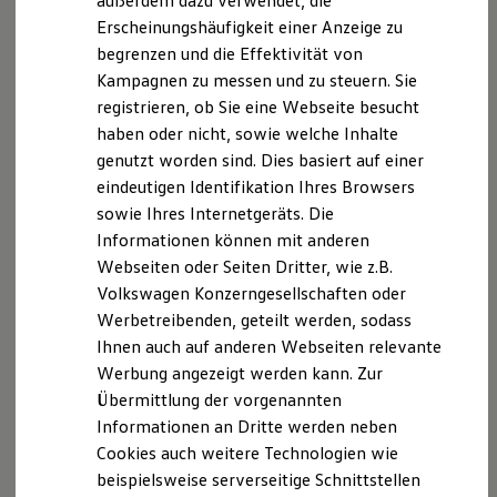
außerdem dazu verwendet, die
Hybridautos
Erscheinungshäufigkeit einer Anzeige zu
Marke und Erlebnis
begrenzen und die Effektivität von
Volkswagen R und R Experience
R-Modelle
Kampagnen zu messen und zu steuern. Sie
R Experience
registrieren, ob Sie eine Webseite besucht
Driving Experience
haben oder nicht, sowie welche Inhalte
Volkswagen entdecken
Werkbesichtigung
genutzt worden sind. Dies basiert auf einer
Factory visit
eindeutigen Identifikation Ihres Browsers
Lifestyle Shop
sowie Ihres Internetgeräts. Die
T-Roc Kollektion
Golf Kollektion
Informationen können mit anderen
ID. Kollektion
Webseiten oder Seiten Dritter, wie z.B.
Volkswagen Kollektion
Volkswagen Konzerngesellschaften oder
R-Kollektion
GTI Kollektion
Werbetreibenden, geteilt werden, sodass
Fußball Drop
Ihnen auch auf anderen Webseiten relevante
we drive football
Werbung angezeigt werden kann. Zur
#wedriveproud
Besitzer und Service
Übermittlung der vorgenannten
myVolkswagen
Informationen an Dritte werden neben
Software Updates
Cookies auch weitere Technologien wie
Service und Ersatzteile
Inspektion und HU/AU
beispielsweise serverseitige Schnittstellen
Reparaturen und Checks