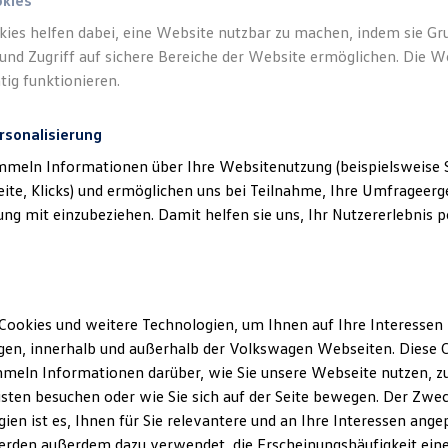
okies
kies helfen dabei, eine Website nutzbar zu machen, indem sie G
und Zugriff auf sichere Bereiche der Website ermöglichen. Die W
tig funktionieren.
rsonalisierung
mmeln Informationen über Ihre Websitenutzung (beispielsweise S
eite, Klicks) und ermöglichen uns bei Teilnahme, Ihre Umfrageerge
g mit einzubeziehen. Damit helfen sie uns, Ihr Nutzererlebnis pe
Cookies und weitere Technologien, um Ihnen auf Ihre Interessen
en, innerhalb und außerhalb der Volkswagen Webseiten. Diese C
meln Informationen darüber, wie Sie unsere Webseite nutzen, zu
sten besuchen oder wie Sie sich auf der Seite bewegen. Der Zwec
ien ist es, Ihnen für Sie relevantere und an Ihre Interessen ange
erden außerdem dazu verwendet, die Erscheinungshäufigkeit eine