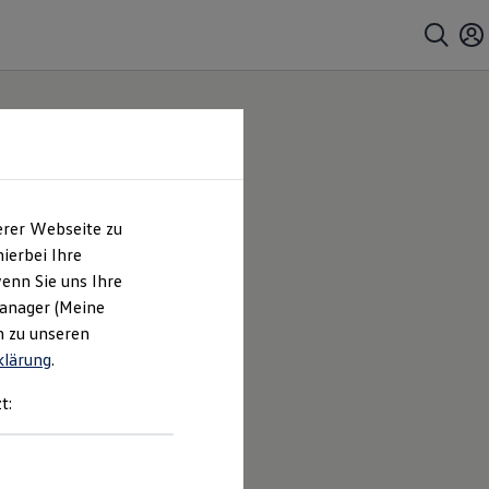
erer Webseite zu
ierbei Ihre
enn Sie uns Ihre
Manager (Meine
n zu unseren
klärung
.
t: