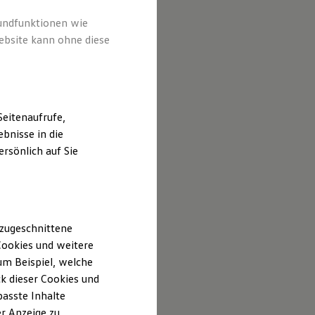
rundfunktionen wie
ebsite kann ohne diese
eitenaufrufe,
bnisse in die
rsönlich auf Sie
 zugeschnittene
ookies und weitere
m Beispiel, welche
k dieser Cookies und
passte Inhalte
r Anzeige zu