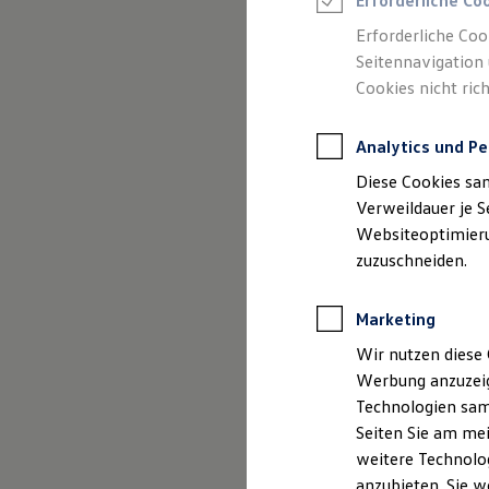
Erforderliche Co
Reifenpakete
Leasing
Erforderliche Coo
Leasing-Angebote
Seitennavigation 
Gebrauchtwagen Leasing
Cookies nicht rich
Junge Gebrauchtwagen-Leasing
Elektroauto Leasing
Kleinwagen-Leasing
Analytics und Pe
Leasing ohne Anzahlung
Finanzierung
Diese Cookies sa
Autokredit mit Schlussrate
Versicherungen und Garantien
Verweildauer je S
Kfz-Versicherung
Websiteoptimierun
Restschuldversicherungen
zuzuschneiden.
Garantien
Wartungsverträge
Geschäftskunden
Marketing
Professional Class bei Volkswagen
Großkunden
Wir nutzen diese 
Behörden
Werbung anzuzeig
Direktkunden
Sonderfahrzeuge
Technologien sam
Anpfiff zum Gewinn
Seiten Sie am mei
Elektromobilität
weitere Technolog
Elektroautos
ID. Tutorials
anzubieten. Sie w