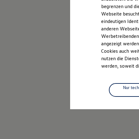
Elektrofahrzeugkonzepte
begrenzen und die
ID. EVERY1
Webseite besucht 
Reichweite
Reichweite der ID. Modelle
eindeutigen Ident
Reichweite im Winter
anderen Webseiten
Rekuperation
Werbetreibenden,
Laden
Laden unterwegs
angezeigt werden
Laden Zuhause
Cookies auch weit
Ladestationen finden
nutzen die Dienst
Ladezeitensimulator
Batterie
werden, soweit di
Sicherheit
Garantie und Lebensdauer
Nachhaltigkeit
Technologie
Nur tec
Kosten und Kauf
Verbrauchskosten
Kaufoptionen
E-Auto-Förderung
Software und Konnektivität
Die ID. Software 6
ID. Software Versionen und Updates
Digitale Extras
Schnittstellen zu Ihrem ID.