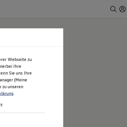
erer Webseite zu
ierbei Ihre
enn Sie uns Ihre
Manager (Meine
n zu unseren
klärung
.
t: