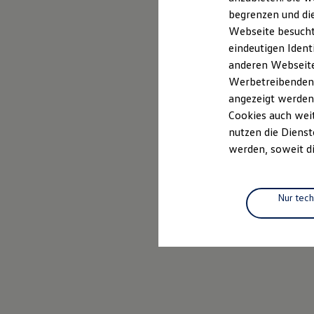
Elektrofahrzeugkonzepte
begrenzen und die
ID. EVERY1
Webseite besucht 
Reichweite
Reichweite der ID. Modelle
eindeutigen Ident
Reichweite im Winter
anderen Webseiten
Rekuperation
Werbetreibenden,
Laden
Laden unterwegs
angezeigt werden
Laden Zuhause
Cookies auch weit
Ladestationen finden
nutzen die Dienst
Ladezeitensimulator
Batterie
werden, soweit di
Sicherheit
Garantie und Lebensdauer
Nachhaltigkeit
Technologie
Nur tec
Kosten und Kauf
Verbrauchskosten
Kaufoptionen
E-Auto-Förderung
Software und Konnektivität
Die ID. Software 6
ID. Software Versionen und Updates
Digitale Extras
Schnittstellen zu Ihrem ID.