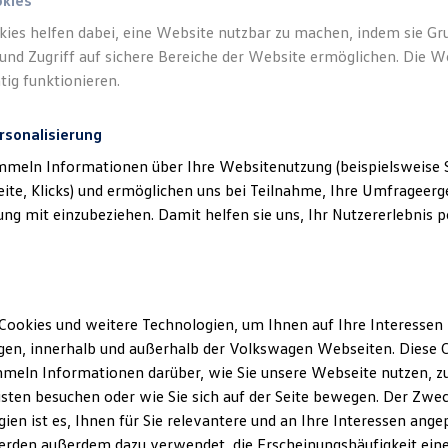
okies
kies helfen dabei, eine Website nutzbar zu machen, indem sie G
und Zugriff auf sichere Bereiche der Website ermöglichen. Die W
tig funktionieren.
rsonalisierung
mmeln Informationen über Ihre Websitenutzung (beispielsweise S
eite, Klicks) und ermöglichen uns bei Teilnahme, Ihre Umfrageerge
g mit einzubeziehen. Damit helfen sie uns, Ihr Nutzererlebnis pe
Cookies und weitere Technologien, um Ihnen auf Ihre Interessen
en, innerhalb und außerhalb der Volkswagen Webseiten. Diese C
meln Informationen darüber, wie Sie unsere Webseite nutzen, zu
sten besuchen oder wie Sie sich auf der Seite bewegen. Der Zwec
ien ist es, Ihnen für Sie relevantere und an Ihre Interessen ange
erden außerdem dazu verwendet, die Erscheinungshäufigkeit eine