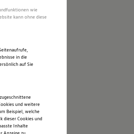
rundfunktionen wie
ebsite kann ohne diese
eitenaufrufe,
bnisse in die
rsönlich auf Sie
 zugeschnittene
ookies und weitere
m Beispiel, welche
k dieser Cookies und
passte Inhalte
r Anzeige zu