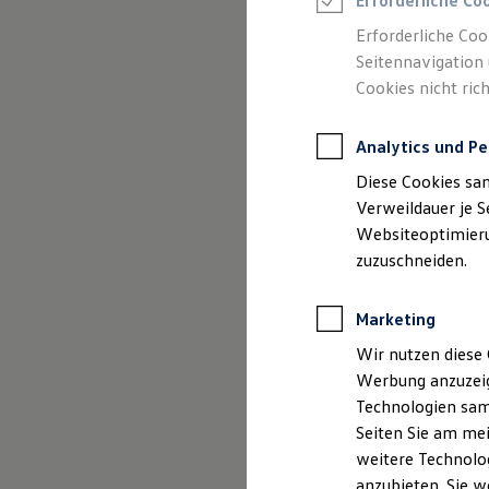
Erforderliche Co
Reifenpakete
Leasing
Erforderliche Coo
Leasing-Angebote
Seitennavigation 
Gebrauchtwagen Leasing
Cookies nicht rich
Junge Gebrauchtwagen-Leasing
Elektroauto Leasing
Kleinwagen-Leasing
Analytics und Pe
Leasing ohne Anzahlung
Finanzierung
Diese Cookies sa
Autokredit mit Schlussrate
Versicherungen und Garantien
Verweildauer je S
Kfz-Versicherung
Websiteoptimierun
Restschuldversicherungen
zuzuschneiden.
Garantien
Wartungsverträge
Geschäftskunden
Marketing
Professional Class bei Volkswagen
Großkunden
Wir nutzen diese 
Behörden
Werbung anzuzeig
Direktkunden
Sonderfahrzeuge
Technologien sam
Anpfiff zum Gewinn
Seiten Sie am mei
Elektromobilität
weitere Technolog
Elektroautos
ID. Tutorials
anzubieten. Sie w