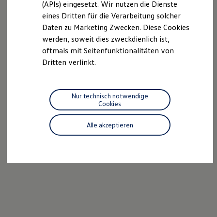
(APIs) eingesetzt. Wir nutzen die Dienste
Motorenöl und Flüssigkeiten
eines Dritten für die Verarbeitung solcher
Räder und Reifen
Pannen- und Unfallhilfe
Daten zu Marketing Zwecken. Diese Cookies
Economy Service
werden, soweit dies zweckdienlich ist,
Volkswagen Teile
oftmals mit Seitenfunktionalitäten von
Zubehör
Modellspezifisches Zubehör
Dritten verlinkt.
Schutz und Pflege
Transport
Entertainment und Elektronik
Individualisieren
Nur technisch notwendige
Wallbox und Ladekabel
Cookies
Digitale Extras
Dienste für Ihr Modell finden
Alle akzeptieren
Volkswagen Apps, Login und Shop
Handy und Fahrzeug verbinden
Updates für Software, Karten und Radio
Über Ihr Auto
Vorgängermodelle
Kundeninformationen
Volkswagen Kundenbetreuung
Warn- und Kontrollleuchten
Assistenzsysteme
Digitale Betriebsanleitung
Live Beratung