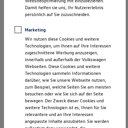
Websiteoptimierung mit einzubeziehen.
Elektrofahrzeugkonzepte
Damit helfen sie uns, Ihr Nutzererlebnis
ID. EVERY1
Reichweite
persönlich auf Sie zuzuschneiden.
Reichweite der ID. Modelle
Reichweite im Winter
Rekuperation
Marketing
Laden
Wir nutzen diese Cookies und weitere
Laden unterwegs
Laden Zuhause
Technologien, um Ihnen auf Ihre Interessen
Ladestationen finden
zugeschnittene Werbung anzuzeigen,
Ladezeitensimulator
innerhalb und außerhalb der Volkswagen
Batterie
Sicherheit
Webseiten. Diese Cookies und weitere
Garantie und Lebensdauer
Technologien sammeln Informationen
Nachhaltigkeit
darüber, wie Sie unsere Webseite nutzen,
Technologie
Kosten und Kauf
zum Beispiel, welche Seiten Sie am meisten
Verbrauchskosten
besuchen oder wie Sie sich auf der Seite
Kaufoptionen
bewegen. Der Zweck dieser Cookies und
E-Auto-Förderung
Software und Konnektivität
weitere Technologien ist es, Ihnen für Sie
Die ID. Software 6
relevantere und an Ihre Interessen
ID. Software Versionen und Updates
angepasste Inhalte anzubieten. Sie werden
Digitale Extras
Schnittstellen zu Ihrem ID.