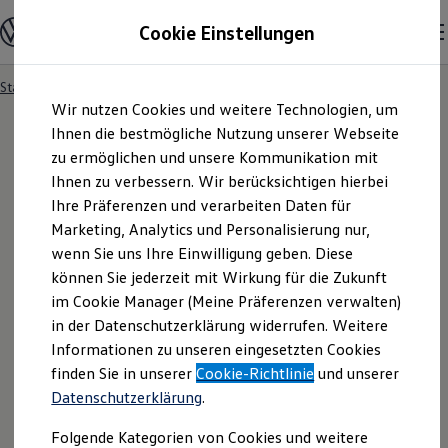
Modelle und Konfigurator
Cookie Einstellungen
Konfigurator
Modelle vergleichen
Konfiguration laden
Startseite
Besitzer und Service
Service- & Zubehörangebote
Zum
Zum
Autosuche
Wir nutzen Cookies und weitere Technologien, um
Hauptinhalt
Footer
Elektroautos
springen
springen
Ihnen die bestmögliche Nutzung unserer Webseite
ENERGY Sondermodelle
Nutzfahrzeuge
zu ermöglichen und unsere Kommunikation mit
SUV und CUV
Ihnen zu verbessern. Wir berücksichtigen hierbei
Familienautos
Ihre Präferenzen und verarbeiten Daten für
Kombis
Kompaktwagen
Marketing, Analytics und Personalisierung nur,
Sportwagen
wenn Sie uns Ihre Einwilligung geben. Diese
Schnell verfügbare Fahrzeuge
Angebote und Produkte
können Sie jederzeit mit Wirkung für die Zukunft
Aktuelle Angebote
im Cookie Manager (Meine Präferenzen verwalten)
E-Auto-Förderung
in der Datenschutzerklärung widerrufen. Weitere
Volkswagen Marktplatz
Informationen zu unseren eingesetzten Cookies
Die ENERGY Sondermodelle
Junge Gebrauchtwagen und Gebrauchtwagen
finden Sie in unserer
Cookie-Richtlinie
und unserer
Volkswagen Zertifizierte Gebrauchtwagen
Datenschutzerklärung
.
Elektromobilität bei Gebrauchtwagen
Zubehör- und Serviceangebote
Folgende Kategorien von Cookies und weitere
Saisonangebote