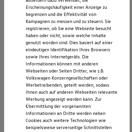
außerdem dazu verwendet, die
Hybridautos
Erscheinungshäufigkeit einer Anzeige zu
Marke und Erlebnis
begrenzen und die Effektivität von
Volkswagen R und R Experience
R-Modelle
Kampagnen zu messen und zu steuern. Sie
R Experience
registrieren, ob Sie eine Webseite besucht
Driving Experience
haben oder nicht, sowie welche Inhalte
Volkswagen entdecken
Werkbesichtigung
genutzt worden sind. Dies basiert auf einer
Factory visit
eindeutigen Identifikation Ihres Browsers
Lifestyle Shop
sowie Ihres Internetgeräts. Die
T-Roc Kollektion
Golf Kollektion
Informationen können mit anderen
ID. Kollektion
Webseiten oder Seiten Dritter, wie z.B.
Volkswagen Kollektion
Volkswagen Konzerngesellschaften oder
R-Kollektion
GTI Kollektion
Werbetreibenden, geteilt werden, sodass
Fußball Drop
Ihnen auch auf anderen Webseiten relevante
we drive football
Werbung angezeigt werden kann. Zur
#wedriveproud
Besitzer und Service
Übermittlung der vorgenannten
myVolkswagen
Informationen an Dritte werden neben
Software Updates
Cookies auch weitere Technologien wie
Service und Ersatzteile
Inspektion und HU/AU
beispielsweise serverseitige Schnittstellen
Reparaturen und Checks