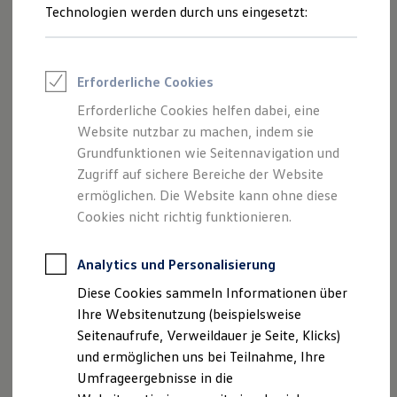
Reifenpakete
Technologien werden durch uns eingesetzt:
Leasing
Leasing-Angebote
Gebrauchtwagen Leasing
Junge Gebrauchtwagen-Leasing
Erforderliche Cookies
Elektroauto Leasing
Kleinwagen-Leasing
Erforderliche Cookies helfen dabei, eine
Leasing ohne Anzahlung
Website nutzbar zu machen, indem sie
Finanzierung
Autokredit mit Schlussrate
Grundfunktionen wie Seitennavigation und
Versicherungen und Garantien
Zugriff auf sichere Bereiche der Website
Kfz-Versicherung
ermöglichen. Die Website kann ohne diese
Restschuldversicherungen
Garantien
Cookies nicht richtig funktionieren.
Wartungsverträge
Geschäftskunden
Professional Class bei Volkswagen
Analytics und Personalisierung
Großkunden
Diese Cookies sammeln Informationen über
Behörden
Direktkunden
Ihre Websitenutzung (beispielsweise
Sonderfahrzeuge
Seitenaufrufe, Verweildauer je Seite, Klicks)
Anpfiff zum Gewinn
und ermöglichen uns bei Teilnahme, Ihre
Elektromobilität
Elektroautos
Umfrageergebnisse in die
ID. Tutorials