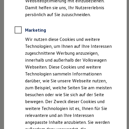
Websiteoptimierung mit einzubeziehen.
Elektrofahrzeugkonzepte
Damit helfen sie uns, Ihr Nutzererlebnis
ID. EVERY1
Reichweite
persönlich auf Sie zuzuschneiden.
Reichweite der ID. Modelle
Reichweite im Winter
Rekuperation
Marketing
Laden
Wir nutzen diese Cookies und weitere
Laden unterwegs
Laden Zuhause
Technologien, um Ihnen auf Ihre Interessen
Ladestationen finden
zugeschnittene Werbung anzuzeigen,
Ladezeitensimulator
innerhalb und außerhalb der Volkswagen
Batterie
Sicherheit
Webseiten. Diese Cookies und weitere
Garantie und Lebensdauer
Technologien sammeln Informationen
Nachhaltigkeit
darüber, wie Sie unsere Webseite nutzen,
Technologie
Kosten und Kauf
zum Beispiel, welche Seiten Sie am meisten
Verbrauchskosten
besuchen oder wie Sie sich auf der Seite
Kaufoptionen
bewegen. Der Zweck dieser Cookies und
E-Auto-Förderung
Software und Konnektivität
weitere Technologien ist es, Ihnen für Sie
Die ID. Software 6
relevantere und an Ihre Interessen
ID. Software Versionen und Updates
angepasste Inhalte anzubieten. Sie werden
Digitale Extras
Schnittstellen zu Ihrem ID.