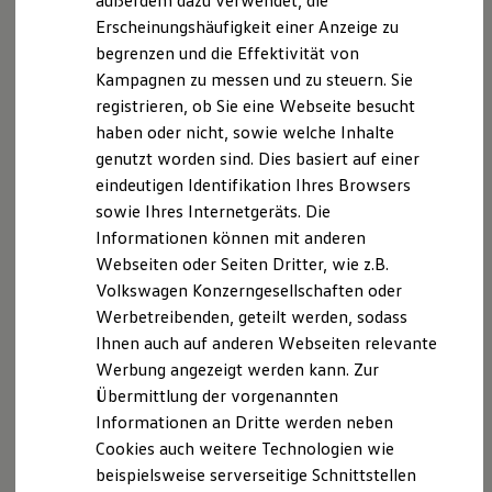
außerdem dazu verwendet, die
Hybridautos
Erscheinungshäufigkeit einer Anzeige zu
Marke und Erlebnis
begrenzen und die Effektivität von
Volkswagen R und R Experience
R-Modelle
Kampagnen zu messen und zu steuern. Sie
R Experience
registrieren, ob Sie eine Webseite besucht
Driving Experience
haben oder nicht, sowie welche Inhalte
Volkswagen entdecken
Werkbesichtigung
genutzt worden sind. Dies basiert auf einer
Factory visit
eindeutigen Identifikation Ihres Browsers
Lifestyle Shop
sowie Ihres Internetgeräts. Die
T-Roc Kollektion
Golf Kollektion
Informationen können mit anderen
ID. Kollektion
Webseiten oder Seiten Dritter, wie z.B.
Volkswagen Kollektion
Volkswagen Konzerngesellschaften oder
R-Kollektion
GTI Kollektion
Werbetreibenden, geteilt werden, sodass
Fußball Drop
Ihnen auch auf anderen Webseiten relevante
we drive football
Werbung angezeigt werden kann. Zur
#wedriveproud
Besitzer und Service
Übermittlung der vorgenannten
myVolkswagen
Informationen an Dritte werden neben
Software Updates
Cookies auch weitere Technologien wie
Service und Ersatzteile
Inspektion und HU/AU
beispielsweise serverseitige Schnittstellen
Reparaturen und Checks