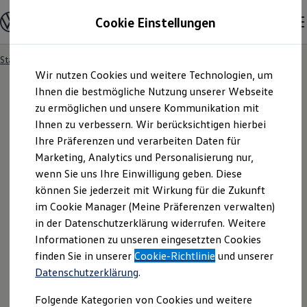
Modelle und Konfigurator
Cookie Einstellungen
Konfigurator
Modelle vergleichen
Konfiguration laden
Startseite
Besitzer und Service
Service- & Zubehörangebote
Zum
Zum
Autosuche
Wir nutzen Cookies und weitere Technologien, um
Hauptinhalt
Footer
Elektroautos
springen
springen
Ihnen die bestmögliche Nutzung unserer Webseite
ENERGY Sondermodelle
Nutzfahrzeuge
zu ermöglichen und unsere Kommunikation mit
SUV und CUV
Ihnen zu verbessern. Wir berücksichtigen hierbei
Familienautos
Ihre Präferenzen und verarbeiten Daten für
Kombis
Kompaktwagen
Marketing, Analytics und Personalisierung nur,
Sportwagen
wenn Sie uns Ihre Einwilligung geben. Diese
Schnell verfügbare Fahrzeuge
Angebote und Produkte
können Sie jederzeit mit Wirkung für die Zukunft
Aktuelle Angebote
im Cookie Manager (Meine Präferenzen verwalten)
E-Auto-Förderung
in der Datenschutzerklärung widerrufen. Weitere
Volkswagen Marktplatz
Informationen zu unseren eingesetzten Cookies
Die ENERGY Sondermodelle
Junge Gebrauchtwagen und Gebrauchtwagen
finden Sie in unserer
Cookie-Richtlinie
und unserer
Volkswagen Zertifizierte Gebrauchtwagen
Datenschutzerklärung
.
Elektromobilität bei Gebrauchtwagen
Zubehör- und Serviceangebote
Folgende Kategorien von Cookies und weitere
Saisonangebote