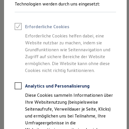
Reifenpakete
Technologien werden durch uns eingesetzt:
Leasing
Leasing-Angebote
Gebrauchtwagen Leasing
Junge Gebrauchtwagen-Leasing
Erforderliche Cookies
Elektroauto Leasing
Kleinwagen-Leasing
Erforderliche Cookies helfen dabei, eine
Leasing ohne Anzahlung
Website nutzbar zu machen, indem sie
Finanzierung
Autokredit mit Schlussrate
Grundfunktionen wie Seitennavigation und
Versicherungen und Garantien
Zugriff auf sichere Bereiche der Website
Kfz-Versicherung
ermöglichen. Die Website kann ohne diese
Restschuldversicherungen
Garantien
Cookies nicht richtig funktionieren.
Wartungsverträge
Geschäftskunden
Professional Class bei Volkswagen
Analytics und Personalisierung
Großkunden
Diese Cookies sammeln Informationen über
Behörden
Direktkunden
Ihre Websitenutzung (beispielsweise
Sonderfahrzeuge
Seitenaufrufe, Verweildauer je Seite, Klicks)
Anpfiff zum Gewinn
und ermöglichen uns bei Teilnahme, Ihre
Elektromobilität
Elektroautos
Umfrageergebnisse in die
ID. Tutorials