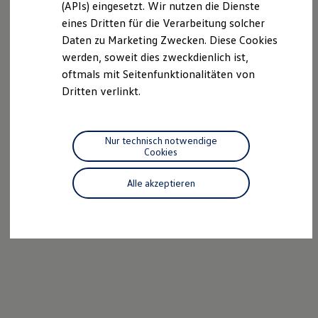
(APIs) eingesetzt. Wir nutzen die Dienste
Motorenöl und Flüssigkeiten
eines Dritten für die Verarbeitung solcher
Räder und Reifen
Pannen- und Unfallhilfe
Daten zu Marketing Zwecken. Diese Cookies
Economy Service
werden, soweit dies zweckdienlich ist,
Volkswagen Teile
oftmals mit Seitenfunktionalitäten von
Zubehör
Modellspezifisches Zubehör
Dritten verlinkt.
Schutz und Pflege
Transport
Entertainment und Elektronik
Individualisieren
Nur technisch notwendige
Wallbox und Ladekabel
Cookies
Digitale Extras
Dienste für Ihr Modell finden
Alle akzeptieren
Volkswagen Apps, Login und Shop
Handy und Fahrzeug verbinden
Updates für Software, Karten und Radio
Über Ihr Auto
Vorgängermodelle
Kundeninformationen
Volkswagen Kundenbetreuung
Warn- und Kontrollleuchten
Assistenzsysteme
Digitale Betriebsanleitung
Live Beratung