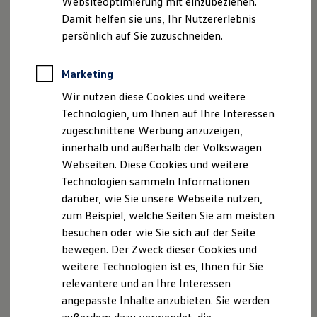
Websiteoptimierung mit einzubeziehen.
Elektrofahrzeugkonzepte
Damit helfen sie uns, Ihr Nutzererlebnis
ID. EVERY1
Reichweite
persönlich auf Sie zuzuschneiden.
Reichweite der ID. Modelle
Reichweite im Winter
Rekuperation
Marketing
Laden
Wir nutzen diese Cookies und weitere
Laden unterwegs
Laden Zuhause
Technologien, um Ihnen auf Ihre Interessen
Ladestationen finden
zugeschnittene Werbung anzuzeigen,
Ladezeitensimulator
innerhalb und außerhalb der Volkswagen
Batterie
Sicherheit
Webseiten. Diese Cookies und weitere
Garantie und Lebensdauer
Technologien sammeln Informationen
Nachhaltigkeit
darüber, wie Sie unsere Webseite nutzen,
Technologie
Kosten und Kauf
zum Beispiel, welche Seiten Sie am meisten
Verbrauchskosten
besuchen oder wie Sie sich auf der Seite
Kaufoptionen
bewegen. Der Zweck dieser Cookies und
E-Auto-Förderung
Software und Konnektivität
weitere Technologien ist es, Ihnen für Sie
Die ID. Software 6
relevantere und an Ihre Interessen
ID. Software Versionen und Updates
angepasste Inhalte anzubieten. Sie werden
Digitale Extras
Schnittstellen zu Ihrem ID.