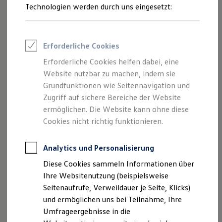
Reifenpakete
Technologien werden durch uns eingesetzt:
Leasing
Leasing-Angebote
Gebrauchtwagen Leasing
Junge Gebrauchtwagen-Leasing
Erforderliche Cookies
Elektroauto Leasing
Kleinwagen-Leasing
Erforderliche Cookies helfen dabei, eine
Leasing ohne Anzahlung
Website nutzbar zu machen, indem sie
Finanzierung
Autokredit mit Schlussrate
Grundfunktionen wie Seitennavigation und
Versicherungen und Garantien
Zugriff auf sichere Bereiche der Website
Kfz-Versicherung
ermöglichen. Die Website kann ohne diese
Restschuldversicherungen
Garantien
Cookies nicht richtig funktionieren.
Wartungsverträge
Geschäftskunden
Professional Class bei Volkswagen
Analytics und Personalisierung
Großkunden
Diese Cookies sammeln Informationen über
Behörden
Direktkunden
Ihre Websitenutzung (beispielsweise
Sonderfahrzeuge
Seitenaufrufe, Verweildauer je Seite, Klicks)
Anpfiff zum Gewinn
und ermöglichen uns bei Teilnahme, Ihre
Elektromobilität
Elektroautos
Umfrageergebnisse in die
ID. Tutorials