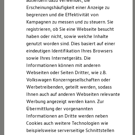
außerdem dazu verwendet, die
Hybridautos
Erscheinungshäufigkeit einer Anzeige zu
Marke und Erlebnis
begrenzen und die Effektivität von
Volkswagen R und R Experience
R-Modelle
Kampagnen zu messen und zu steuern. Sie
R Experience
registrieren, ob Sie eine Webseite besucht
Driving Experience
haben oder nicht, sowie welche Inhalte
Volkswagen entdecken
Werkbesichtigung
genutzt worden sind. Dies basiert auf einer
Factory visit
eindeutigen Identifikation Ihres Browsers
Lifestyle Shop
sowie Ihres Internetgeräts. Die
T-Roc Kollektion
Golf Kollektion
Informationen können mit anderen
ID. Kollektion
Webseiten oder Seiten Dritter, wie z.B.
Volkswagen Kollektion
Volkswagen Konzerngesellschaften oder
R-Kollektion
GTI Kollektion
Werbetreibenden, geteilt werden, sodass
Fußball Drop
Ihnen auch auf anderen Webseiten relevante
we drive football
Werbung angezeigt werden kann. Zur
#wedriveproud
Besitzer und Service
Übermittlung der vorgenannten
myVolkswagen
Informationen an Dritte werden neben
Software Updates
Cookies auch weitere Technologien wie
Service und Ersatzteile
Inspektion und HU/AU
beispielsweise serverseitige Schnittstellen
Reparaturen und Checks