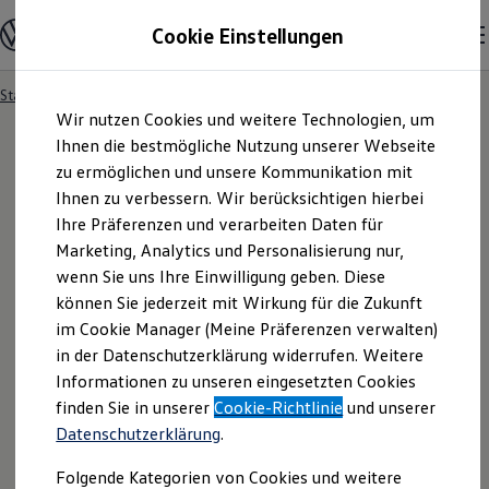
Modelle und Konfigurator
Cookie Einstellungen
Konfigurator
Modelle vergleichen
Konfiguration laden
Startseite
Besitzer und Service
Service- & Zubehörangebote
Zum
Zum
Autosuche
Wir nutzen Cookies und weitere Technologien, um
Hauptinhalt
Footer
Elektroautos
springen
springen
Ihnen die bestmögliche Nutzung unserer Webseite
ENERGY Sondermodelle
Nutzfahrzeuge
zu ermöglichen und unsere Kommunikation mit
SUV und CUV
Ihnen zu verbessern. Wir berücksichtigen hierbei
Familienautos
Ihre Präferenzen und verarbeiten Daten für
Kombis
Kompaktwagen
Marketing, Analytics und Personalisierung nur,
Sportwagen
wenn Sie uns Ihre Einwilligung geben. Diese
Schnell verfügbare Fahrzeuge
Angebote und Produkte
können Sie jederzeit mit Wirkung für die Zukunft
Aktuelle Angebote
im Cookie Manager (Meine Präferenzen verwalten)
E-Auto-Förderung
in der Datenschutzerklärung widerrufen. Weitere
Volkswagen Marktplatz
Informationen zu unseren eingesetzten Cookies
Die ENERGY Sondermodelle
Junge Gebrauchtwagen und Gebrauchtwagen
finden Sie in unserer
Cookie-Richtlinie
und unserer
Volkswagen Zertifizierte Gebrauchtwagen
Datenschutzerklärung
.
Elektromobilität bei Gebrauchtwagen
Zubehör- und Serviceangebote
Folgende Kategorien von Cookies und weitere
Saisonangebote