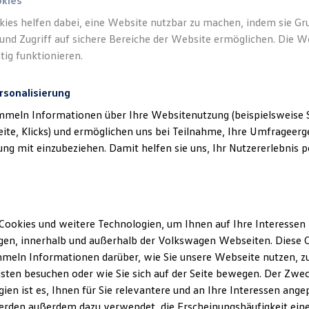
okies
kies helfen dabei, eine Website nutzbar zu machen, indem sie G
und Zugriff auf sichere Bereiche der Website ermöglichen. Die W
tig funktionieren.
rsonalisierung
mmeln Informationen über Ihre Websitenutzung (beispielsweise S
eite, Klicks) und ermöglichen uns bei Teilnahme, Ihre Umfrageerge
g mit einzubeziehen. Damit helfen sie uns, Ihr Nutzererlebnis pe
Cookies und weitere Technologien, um Ihnen auf Ihre Interessen
en, innerhalb und außerhalb der Volkswagen Webseiten. Diese C
meln Informationen darüber, wie Sie unsere Webseite nutzen, zu
sten besuchen oder wie Sie sich auf der Seite bewegen. Der Zwec
ien ist es, Ihnen für Sie relevantere und an Ihre Interessen ange
erden außerdem dazu verwendet, die Erscheinungshäufigkeit eine