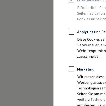
Erforderliche Co
Reifenpakete
Leasing
Erforderliche Coo
Leasing-Angebote
Seitennavigation 
Gebrauchtwagen Leasing
Cookies nicht rich
Junge Gebrauchtwagen-Leasing
Elektroauto Leasing
Kleinwagen-Leasing
Analytics und Pe
Leasing ohne Anzahlung
Finanzierung
Diese Cookies sa
Autokredit mit Schlussrate
Versicherungen und Garantien
Verweildauer je S
Kfz-Versicherung
Websiteoptimierun
Restschuldversicherungen
zuzuschneiden.
Garantien
Wartungsverträge
Geschäftskunden
Marketing
Professional Class bei Volkswagen
Großkunden
Wir nutzen diese 
Behörden
Werbung anzuzeig
Direktkunden
Sonderfahrzeuge
Technologien sam
Anpfiff zum Gewinn
Seiten Sie am mei
Elektromobilität
weitere Technolog
Elektroautos
ID. Tutorials
anzubieten. Sie w