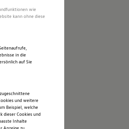
rundfunktionen wie
ebsite kann ohne diese
eitenaufrufe,
bnisse in die
rsönlich auf Sie
 zugeschnittene
ookies und weitere
m Beispiel, welche
k dieser Cookies und
passte Inhalte
r Anzeige zu