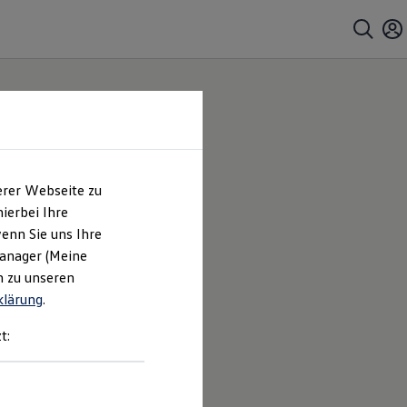
erer Webseite zu
ierbei Ihre
enn Sie uns Ihre
Manager (Meine
n zu unseren
klärung
.
t: