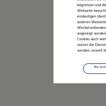
Elektrofahrzeugkonzepte
begrenzen und die
ID. EVERY1
Webseite besucht 
Reichweite
Reichweite der ID. Modelle
eindeutigen Ident
Reichweite im Winter
anderen Webseiten
Rekuperation
Werbetreibenden,
Laden
Laden unterwegs
angezeigt werden
Laden Zuhause
Cookies auch weit
Ladestationen finden
nutzen die Dienst
Ladezeitensimulator
Batterie
werden, soweit di
Sicherheit
Garantie und Lebensdauer
Nachhaltigkeit
Technologie
Nur tec
Kosten und Kauf
Verbrauchskosten
Kaufoptionen
E-Auto-Förderung
Software und Konnektivität
Die ID. Software 6
ID. Software Versionen und Updates
Digitale Extras
Schnittstellen zu Ihrem ID.