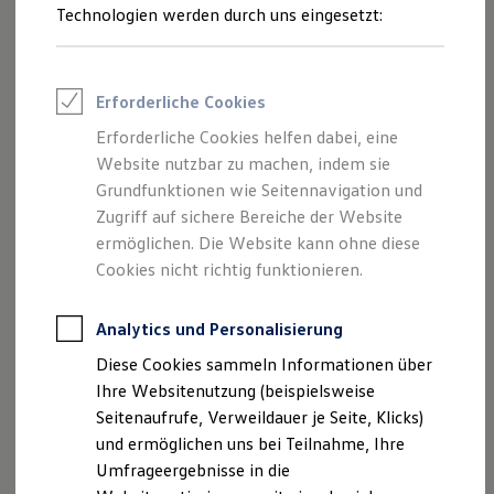
Reifenpakete
Technologien werden durch uns eingesetzt:
Leasing
Leasing-Angebote
Gebrauchtwagen Leasing
Junge Gebrauchtwagen-Leasing
Erforderliche Cookies
Elektroauto Leasing
Kleinwagen-Leasing
Erforderliche Cookies helfen dabei, eine
Leasing ohne Anzahlung
Website nutzbar zu machen, indem sie
Finanzierung
Autokredit mit Schlussrate
Grundfunktionen wie Seitennavigation und
Versicherungen und Garantien
Zugriff auf sichere Bereiche der Website
Kfz-Versicherung
ermöglichen. Die Website kann ohne diese
Restschuldversicherungen
Garantien
Cookies nicht richtig funktionieren.
Wartungsverträge
Geschäftskunden
Professional Class bei Volkswagen
Analytics und Personalisierung
Großkunden
Diese Cookies sammeln Informationen über
Behörden
Direktkunden
Ihre Websitenutzung (beispielsweise
Sonderfahrzeuge
Seitenaufrufe, Verweildauer je Seite, Klicks)
Anpfiff zum Gewinn
und ermöglichen uns bei Teilnahme, Ihre
Elektromobilität
Elektroautos
Umfrageergebnisse in die
ID. Tutorials