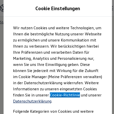
Modelle und Konfigurator
Cookie Einstellungen
Konfigurator
Modelle vergleichen
Konfiguration laden
Startseite
Besitzer und Service
Service- & Zubehörangebote
Zum
Zum
Autosuche
Wir nutzen Cookies und weitere Technologien, um
Hauptinhalt
Footer
Elektroautos
springen
springen
Ihnen die bestmögliche Nutzung unserer Webseite
ENERGY Sondermodelle
Nutzfahrzeuge
zu ermöglichen und unsere Kommunikation mit
SUV und CUV
Ihnen zu verbessern. Wir berücksichtigen hierbei
Familienautos
Ihre Präferenzen und verarbeiten Daten für
Kombis
Kompaktwagen
Marketing, Analytics und Personalisierung nur,
Sportwagen
wenn Sie uns Ihre Einwilligung geben. Diese
Schnell verfügbare Fahrzeuge
Angebote und Produkte
können Sie jederzeit mit Wirkung für die Zukunft
Aktuelle Angebote
im Cookie Manager (Meine Präferenzen verwalten)
E-Auto-Förderung
in der Datenschutzerklärung widerrufen. Weitere
Volkswagen Marktplatz
Informationen zu unseren eingesetzten Cookies
Die ENERGY Sondermodelle
Junge Gebrauchtwagen und Gebrauchtwagen
finden Sie in unserer
Cookie-Richtlinie
und unserer
Volkswagen Zertifizierte Gebrauchtwagen
Datenschutzerklärung
.
Elektromobilität bei Gebrauchtwagen
Zubehör- und Serviceangebote
Folgende Kategorien von Cookies und weitere
Saisonangebote