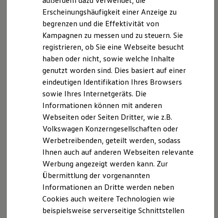
außerdem dazu verwendet, die
Hybridautos
Erscheinungshäufigkeit einer Anzeige zu
Marke und Erlebnis
begrenzen und die Effektivität von
Volkswagen R und R Experience
R-Modelle
Kampagnen zu messen und zu steuern. Sie
R Experience
registrieren, ob Sie eine Webseite besucht
Driving Experience
haben oder nicht, sowie welche Inhalte
Volkswagen entdecken
Werkbesichtigung
genutzt worden sind. Dies basiert auf einer
Factory visit
eindeutigen Identifikation Ihres Browsers
Lifestyle Shop
sowie Ihres Internetgeräts. Die
T-Roc Kollektion
Golf Kollektion
Informationen können mit anderen
ID. Kollektion
Webseiten oder Seiten Dritter, wie z.B.
Volkswagen Kollektion
Volkswagen Konzerngesellschaften oder
R-Kollektion
GTI Kollektion
Werbetreibenden, geteilt werden, sodass
Fußball Drop
Ihnen auch auf anderen Webseiten relevante
we drive football
Werbung angezeigt werden kann. Zur
#wedriveproud
Besitzer und Service
Übermittlung der vorgenannten
myVolkswagen
Informationen an Dritte werden neben
Software Updates
Cookies auch weitere Technologien wie
Service und Ersatzteile
Inspektion und HU/AU
beispielsweise serverseitige Schnittstellen
Reparaturen und Checks