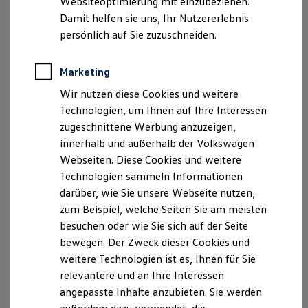
Websiteoptimierung mit einzubeziehen.
Elektrofahrzeugkonzepte
Damit helfen sie uns, Ihr Nutzererlebnis
ID. EVERY1
Reichweite
persönlich auf Sie zuzuschneiden.
Reichweite der ID. Modelle
Reichweite im Winter
Rekuperation
Marketing
Laden
Wir nutzen diese Cookies und weitere
Laden unterwegs
Laden Zuhause
Technologien, um Ihnen auf Ihre Interessen
Ladestationen finden
zugeschnittene Werbung anzuzeigen,
Ladezeitensimulator
innerhalb und außerhalb der Volkswagen
Batterie
Sicherheit
Webseiten. Diese Cookies und weitere
Garantie und Lebensdauer
Technologien sammeln Informationen
Nachhaltigkeit
darüber, wie Sie unsere Webseite nutzen,
Technologie
Kosten und Kauf
zum Beispiel, welche Seiten Sie am meisten
Verbrauchskosten
besuchen oder wie Sie sich auf der Seite
Kaufoptionen
bewegen. Der Zweck dieser Cookies und
E-Auto-Förderung
Software und Konnektivität
weitere Technologien ist es, Ihnen für Sie
Die ID. Software 6
relevantere und an Ihre Interessen
ID. Software Versionen und Updates
angepasste Inhalte anzubieten. Sie werden
Digitale Extras
Schnittstellen zu Ihrem ID.