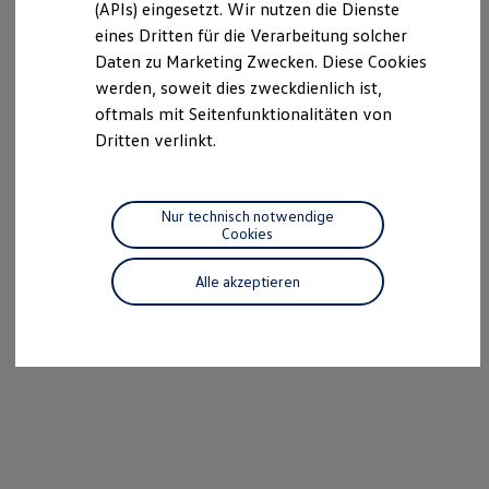
(APIs) eingesetzt. Wir nutzen die Dienste
Motorenöl und Flüssigkeiten
eines Dritten für die Verarbeitung solcher
Räder und Reifen
Pannen- und Unfallhilfe
Daten zu Marketing Zwecken. Diese Cookies
Economy Service
werden, soweit dies zweckdienlich ist,
Volkswagen Teile
oftmals mit Seitenfunktionalitäten von
Zubehör
Modellspezifisches Zubehör
Dritten verlinkt.
Schutz und Pflege
Transport
Entertainment und Elektronik
Individualisieren
Nur technisch notwendige
Wallbox und Ladekabel
Cookies
Digitale Extras
Dienste für Ihr Modell finden
Alle akzeptieren
Volkswagen Apps, Login und Shop
Handy und Fahrzeug verbinden
Updates für Software, Karten und Radio
Über Ihr Auto
Vorgängermodelle
Kundeninformationen
Volkswagen Kundenbetreuung
Warn- und Kontrollleuchten
Assistenzsysteme
Digitale Betriebsanleitung
Live Beratung