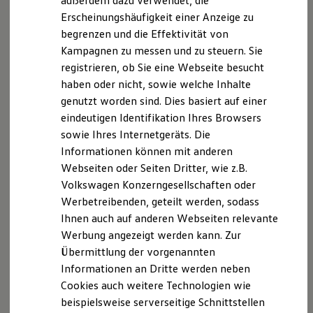
außerdem dazu verwendet, die
Hybridautos
Erscheinungshäufigkeit einer Anzeige zu
Marke und Erlebnis
begrenzen und die Effektivität von
Volkswagen R und R Experience
R-Modelle
Kampagnen zu messen und zu steuern. Sie
R Experience
registrieren, ob Sie eine Webseite besucht
Driving Experience
haben oder nicht, sowie welche Inhalte
Volkswagen entdecken
Werkbesichtigung
genutzt worden sind. Dies basiert auf einer
Factory visit
eindeutigen Identifikation Ihres Browsers
Lifestyle Shop
sowie Ihres Internetgeräts. Die
T-Roc Kollektion
Golf Kollektion
Informationen können mit anderen
ID. Kollektion
Webseiten oder Seiten Dritter, wie z.B.
Volkswagen Kollektion
Volkswagen Konzerngesellschaften oder
R-Kollektion
GTI Kollektion
Werbetreibenden, geteilt werden, sodass
Fußball Drop
Ihnen auch auf anderen Webseiten relevante
we drive football
Werbung angezeigt werden kann. Zur
#wedriveproud
Besitzer und Service
Übermittlung der vorgenannten
myVolkswagen
Informationen an Dritte werden neben
Software Updates
Cookies auch weitere Technologien wie
Service und Ersatzteile
Inspektion und HU/AU
beispielsweise serverseitige Schnittstellen
Reparaturen und Checks