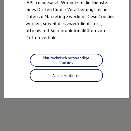
(APIs) eingesetzt. Wir nutzen die Dienste
Motorenöl und Flüssigkeiten
eines Dritten für die Verarbeitung solcher
Räder und Reifen
Pannen- und Unfallhilfe
Daten zu Marketing Zwecken. Diese Cookies
Economy Service
werden, soweit dies zweckdienlich ist,
Volkswagen Teile
oftmals mit Seitenfunktionalitäten von
Zubehör
Modellspezifisches Zubehör
Dritten verlinkt.
Schutz und Pflege
Transport
Entertainment und Elektronik
Individualisieren
Nur technisch notwendige
Wallbox und Ladekabel
Cookies
Digitale Extras
Dienste für Ihr Modell finden
Alle akzeptieren
Volkswagen Apps, Login und Shop
Handy und Fahrzeug verbinden
Updates für Software, Karten und Radio
Über Ihr Auto
Vorgängermodelle
Kundeninformationen
Volkswagen Kundenbetreuung
Warn- und Kontrollleuchten
Assistenzsysteme
Digitale Betriebsanleitung
Live Beratung