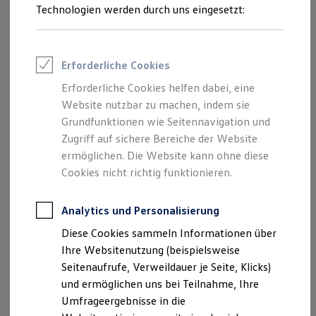
Reifenpakete
Technologien werden durch uns eingesetzt:
Leasing
Leasing-Angebote
Gebrauchtwagen Leasing
Junge Gebrauchtwagen-Leasing
Erforderliche Cookies
Elektroauto Leasing
Kleinwagen-Leasing
Erforderliche Cookies helfen dabei, eine
Leasing ohne Anzahlung
Website nutzbar zu machen, indem sie
Finanzierung
Autokredit mit Schlussrate
Grundfunktionen wie Seitennavigation und
Versicherungen und Garantien
Zugriff auf sichere Bereiche der Website
Kfz-Versicherung
ermöglichen. Die Website kann ohne diese
Restschuldversicherungen
Garantien
Cookies nicht richtig funktionieren.
Wartungsverträge
Geschäftskunden
Professional Class bei Volkswagen
Analytics und Personalisierung
Großkunden
Diese Cookies sammeln Informationen über
Behörden
Direktkunden
Ihre Websitenutzung (beispielsweise
Sonderfahrzeuge
Seitenaufrufe, Verweildauer je Seite, Klicks)
Anpfiff zum Gewinn
und ermöglichen uns bei Teilnahme, Ihre
Elektromobilität
Elektroautos
Umfrageergebnisse in die
ID. Tutorials