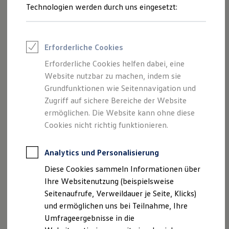
Reifenpakete
Technologien werden durch uns eingesetzt:
Leasing
Leasing-Angebote
Gebrauchtwagen Leasing
Junge Gebrauchtwagen-Leasing
Erforderliche Cookies
Elektroauto Leasing
Kleinwagen-Leasing
Erforderliche Cookies helfen dabei, eine
Leasing ohne Anzahlung
Website nutzbar zu machen, indem sie
Finanzierung
Autokredit mit Schlussrate
Grundfunktionen wie Seitennavigation und
Versicherungen und Garantien
Zugriff auf sichere Bereiche der Website
Kfz-Versicherung
ermöglichen. Die Website kann ohne diese
Restschuldversicherungen
Garantien
Cookies nicht richtig funktionieren.
Wartungsverträge
Geschäftskunden
Professional Class bei Volkswagen
Analytics und Personalisierung
Großkunden
Diese Cookies sammeln Informationen über
Behörden
Direktkunden
Ihre Websitenutzung (beispielsweise
Sonderfahrzeuge
Seitenaufrufe, Verweildauer je Seite, Klicks)
Anpfiff zum Gewinn
und ermöglichen uns bei Teilnahme, Ihre
Elektromobilität
Elektroautos
Umfrageergebnisse in die
ID. Tutorials