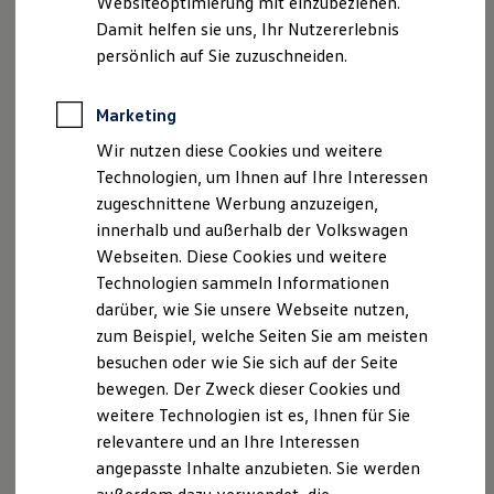
Websiteoptimierung mit einzubeziehen.
Elektrofahrzeugkonzepte
Damit helfen sie uns, Ihr Nutzererlebnis
ID. EVERY1
Reichweite
persönlich auf Sie zuzuschneiden.
Reichweite der ID. Modelle
Reichweite im Winter
Rekuperation
Marketing
Laden
Wir nutzen diese Cookies und weitere
Laden unterwegs
Laden Zuhause
Technologien, um Ihnen auf Ihre Interessen
Ladestationen finden
zugeschnittene Werbung anzuzeigen,
Ladezeitensimulator
innerhalb und außerhalb der Volkswagen
Batterie
Sicherheit
Webseiten. Diese Cookies und weitere
Garantie und Lebensdauer
Technologien sammeln Informationen
Nachhaltigkeit
darüber, wie Sie unsere Webseite nutzen,
Technologie
Kosten und Kauf
zum Beispiel, welche Seiten Sie am meisten
Verbrauchskosten
besuchen oder wie Sie sich auf der Seite
Kaufoptionen
bewegen. Der Zweck dieser Cookies und
E-Auto-Förderung
Software und Konnektivität
weitere Technologien ist es, Ihnen für Sie
Die ID. Software 6
relevantere und an Ihre Interessen
ID. Software Versionen und Updates
angepasste Inhalte anzubieten. Sie werden
Digitale Extras
Schnittstellen zu Ihrem ID.