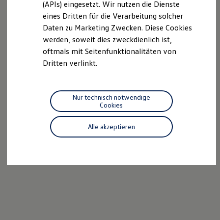
(APIs) eingesetzt. Wir nutzen die Dienste
Motorenöl und Flüssigkeiten
eines Dritten für die Verarbeitung solcher
Räder und Reifen
Pannen- und Unfallhilfe
Daten zu Marketing Zwecken. Diese Cookies
Economy Service
werden, soweit dies zweckdienlich ist,
Volkswagen Teile
oftmals mit Seitenfunktionalitäten von
Zubehör
Modellspezifisches Zubehör
Dritten verlinkt.
Schutz und Pflege
Transport
Entertainment und Elektronik
Individualisieren
Nur technisch notwendige
Wallbox und Ladekabel
Cookies
Digitale Extras
Dienste für Ihr Modell finden
Alle akzeptieren
Volkswagen Apps, Login und Shop
Handy und Fahrzeug verbinden
Updates für Software, Karten und Radio
Über Ihr Auto
Vorgängermodelle
Kundeninformationen
Volkswagen Kundenbetreuung
Warn- und Kontrollleuchten
Assistenzsysteme
Digitale Betriebsanleitung
Live Beratung