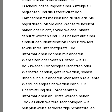
außerdem dazu verwendet, die
Hybridautos
Erscheinungshäufigkeit einer Anzeige zu
Marke und Erlebnis
begrenzen und die Effektivität von
Volkswagen R und R Experience
R-Modelle
Kampagnen zu messen und zu steuern. Sie
R Experience
registrieren, ob Sie eine Webseite besucht
Driving Experience
haben oder nicht, sowie welche Inhalte
Volkswagen entdecken
Werkbesichtigung
genutzt worden sind. Dies basiert auf einer
Factory visit
eindeutigen Identifikation Ihres Browsers
Lifestyle Shop
sowie Ihres Internetgeräts. Die
T-Roc Kollektion
Golf Kollektion
Informationen können mit anderen
ID. Kollektion
Webseiten oder Seiten Dritter, wie z.B.
Volkswagen Kollektion
Volkswagen Konzerngesellschaften oder
R-Kollektion
GTI Kollektion
Werbetreibenden, geteilt werden, sodass
Fußball Drop
Ihnen auch auf anderen Webseiten relevante
we drive football
Werbung angezeigt werden kann. Zur
#wedriveproud
Besitzer und Service
Übermittlung der vorgenannten
myVolkswagen
Informationen an Dritte werden neben
Software Updates
Cookies auch weitere Technologien wie
Service und Ersatzteile
Inspektion und HU/AU
beispielsweise serverseitige Schnittstellen
Reparaturen und Checks