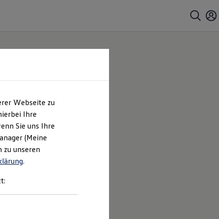
erer Webseite zu
ierbei Ihre
enn Sie uns Ihre
Manager (Meine
n zu unseren
klärung
.
t: