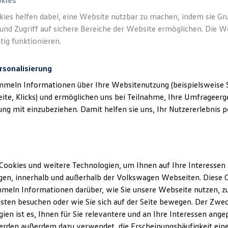
okies
kies helfen dabei, eine Website nutzbar zu machen, indem sie G
und Zugriff auf sichere Bereiche der Website ermöglichen. Die W
tig funktionieren.
rsonalisierung
mmeln Informationen über Ihre Websitenutzung (beispielsweise S
eite, Klicks) und ermöglichen uns bei Teilnahme, Ihre Umfrageerge
g mit einzubeziehen. Damit helfen sie uns, Ihr Nutzererlebnis pe
Cookies und weitere Technologien, um Ihnen auf Ihre Interessen
en, innerhalb und außerhalb der Volkswagen Webseiten. Diese C
meln Informationen darüber, wie Sie unsere Webseite nutzen, zu
sten besuchen oder wie Sie sich auf der Seite bewegen. Der Zwec
ien ist es, Ihnen für Sie relevantere und an Ihre Interessen ange
erden außerdem dazu verwendet, die Erscheinungshäufigkeit eine