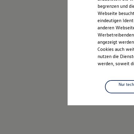
Elektrofahrzeugkonzepte
begrenzen und die
ID. EVERY1
Webseite besucht 
Reichweite
Reichweite der ID. Modelle
eindeutigen Ident
Reichweite im Winter
anderen Webseiten
Rekuperation
Werbetreibenden,
Laden
Laden unterwegs
angezeigt werden
Laden Zuhause
Cookies auch weit
Ladestationen finden
nutzen die Dienst
Ladezeitensimulator
Batterie
werden, soweit di
Sicherheit
Garantie und Lebensdauer
Nachhaltigkeit
Technologie
Nur tec
Kosten und Kauf
Verbrauchskosten
Kaufoptionen
E-Auto-Förderung
Software und Konnektivität
Die ID. Software 6
ID. Software Versionen und Updates
Digitale Extras
Schnittstellen zu Ihrem ID.