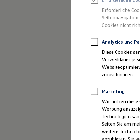
Erforderliche Co
Reifenpakete
Leasing
Erforderliche Coo
Leasing-Angebote
Seitennavigation 
Gebrauchtwagen Leasing
Cookies nicht rich
Junge Gebrauchtwagen-Leasing
Elektroauto Leasing
Kleinwagen-Leasing
Analytics und Pe
Leasing ohne Anzahlung
Finanzierung
Diese Cookies sa
Autokredit mit Schlussrate
Versicherungen und Garantien
Verweildauer je S
Kfz-Versicherung
Websiteoptimierun
Restschuldversicherungen
zuzuschneiden.
Garantien
Wartungsverträge
Geschäftskunden
Marketing
Professional Class bei Volkswagen
Großkunden
Wir nutzen diese 
Behörden
Werbung anzuzeig
Direktkunden
Sonderfahrzeuge
Technologien sam
Anpfiff zum Gewinn
Seiten Sie am mei
Elektromobilität
weitere Technolog
Elektroautos
ID. Tutorials
anzubieten. Sie w