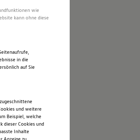
rundfunktionen wie
ebsite kann ohne diese
eitenaufrufe,
bnisse in die
rsönlich auf Sie
 zugeschnittene
ookies und weitere
m Beispiel, welche
k dieser Cookies und
passte Inhalte
r Anzeige zu