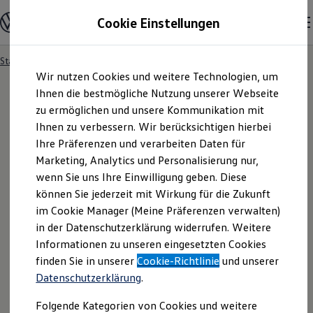
Modelle und Konfigurator
Cookie Einstellungen
Konfigurator
Modelle vergleichen
Konfiguration laden
Startseite
Besitzer und Service
Service- & Zubehörangebote
Zum
Zum
Autosuche
Wir nutzen Cookies und weitere Technologien, um
Hauptinhalt
Footer
Elektroautos
springen
springen
Ihnen die bestmögliche Nutzung unserer Webseite
ENERGY Sondermodelle
Nutzfahrzeuge
zu ermöglichen und unsere Kommunikation mit
SUV und CUV
Ihnen zu verbessern. Wir berücksichtigen hierbei
Familienautos
Ihre Präferenzen und verarbeiten Daten für
Kombis
Kompaktwagen
Marketing, Analytics und Personalisierung nur,
Sportwagen
wenn Sie uns Ihre Einwilligung geben. Diese
Schnell verfügbare Fahrzeuge
Angebote und Produkte
können Sie jederzeit mit Wirkung für die Zukunft
Aktuelle Angebote
im Cookie Manager (Meine Präferenzen verwalten)
E-Auto-Förderung
in der Datenschutzerklärung widerrufen. Weitere
Volkswagen Marktplatz
Informationen zu unseren eingesetzten Cookies
Die ENERGY Sondermodelle
Junge Gebrauchtwagen und Gebrauchtwagen
finden Sie in unserer
Cookie-Richtlinie
und unserer
Volkswagen Zertifizierte Gebrauchtwagen
Datenschutzerklärung
.
Elektromobilität bei Gebrauchtwagen
Zubehör- und Serviceangebote
Folgende Kategorien von Cookies und weitere
Saisonangebote