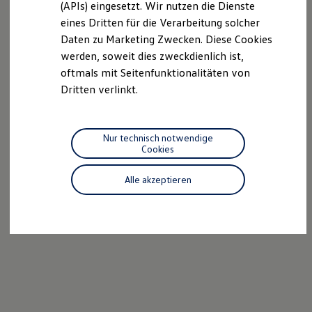
(APIs) eingesetzt. Wir nutzen die Dienste
Motorenöl und Flüssigkeiten
eines Dritten für die Verarbeitung solcher
Räder und Reifen
Pannen- und Unfallhilfe
Daten zu Marketing Zwecken. Diese Cookies
Economy Service
werden, soweit dies zweckdienlich ist,
Volkswagen Teile
oftmals mit Seitenfunktionalitäten von
Zubehör
Modellspezifisches Zubehör
Dritten verlinkt.
Schutz und Pflege
Transport
Entertainment und Elektronik
Individualisieren
Nur technisch notwendige
Wallbox und Ladekabel
Cookies
Digitale Extras
Dienste für Ihr Modell finden
Alle akzeptieren
Volkswagen Apps, Login und Shop
Handy und Fahrzeug verbinden
Updates für Software, Karten und Radio
Über Ihr Auto
Vorgängermodelle
Kundeninformationen
Volkswagen Kundenbetreuung
Warn- und Kontrollleuchten
Assistenzsysteme
Digitale Betriebsanleitung
Live Beratung