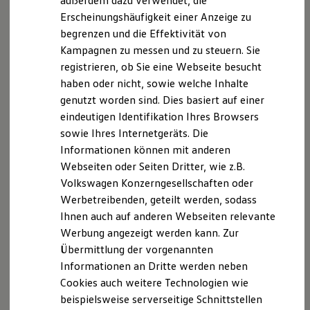
außerdem dazu verwendet, die
Hybridautos
Erscheinungshäufigkeit einer Anzeige zu
Marke und Erlebnis
begrenzen und die Effektivität von
Volkswagen R und R Experience
R-Modelle
Kampagnen zu messen und zu steuern. Sie
R Experience
registrieren, ob Sie eine Webseite besucht
Driving Experience
haben oder nicht, sowie welche Inhalte
Volkswagen entdecken
Werkbesichtigung
genutzt worden sind. Dies basiert auf einer
Factory visit
eindeutigen Identifikation Ihres Browsers
Lifestyle Shop
sowie Ihres Internetgeräts. Die
T-Roc Kollektion
Golf Kollektion
Informationen können mit anderen
ID. Kollektion
Webseiten oder Seiten Dritter, wie z.B.
Volkswagen Kollektion
Volkswagen Konzerngesellschaften oder
R-Kollektion
GTI Kollektion
Werbetreibenden, geteilt werden, sodass
Fußball Drop
Ihnen auch auf anderen Webseiten relevante
we drive football
Werbung angezeigt werden kann. Zur
#wedriveproud
Besitzer und Service
Übermittlung der vorgenannten
myVolkswagen
Informationen an Dritte werden neben
Software Updates
Cookies auch weitere Technologien wie
Service und Ersatzteile
Inspektion und HU/AU
beispielsweise serverseitige Schnittstellen
Reparaturen und Checks