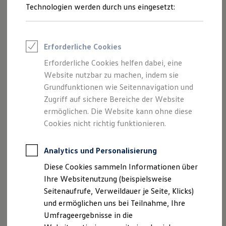
Reifenpakete
Technologien werden durch uns eingesetzt:
Leasing
Leasing-Angebote
Gebrauchtwagen Leasing
Junge Gebrauchtwagen-Leasing
Erforderliche Cookies
Elektroauto Leasing
Kleinwagen-Leasing
Erforderliche Cookies helfen dabei, eine
Leasing ohne Anzahlung
Website nutzbar zu machen, indem sie
Finanzierung
Autokredit mit Schlussrate
Grundfunktionen wie Seitennavigation und
Versicherungen und Garantien
Zugriff auf sichere Bereiche der Website
Kfz-Versicherung
ermöglichen. Die Website kann ohne diese
Restschuldversicherungen
Garantien
Cookies nicht richtig funktionieren.
Wartungsverträge
Geschäftskunden
Professional Class bei Volkswagen
Analytics und Personalisierung
Großkunden
Diese Cookies sammeln Informationen über
Behörden
Direktkunden
Ihre Websitenutzung (beispielsweise
Sonderfahrzeuge
Seitenaufrufe, Verweildauer je Seite, Klicks)
Anpfiff zum Gewinn
und ermöglichen uns bei Teilnahme, Ihre
Elektromobilität
Elektroautos
Umfrageergebnisse in die
ID. Tutorials