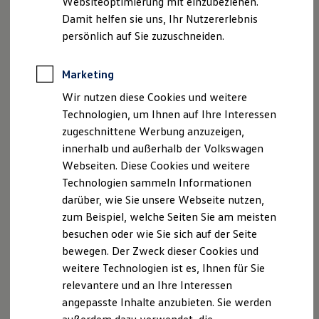
Websiteoptimierung mit einzubeziehen.
Elektrofahrzeugkonzepte
Damit helfen sie uns, Ihr Nutzererlebnis
ID. EVERY1
Reichweite
persönlich auf Sie zuzuschneiden.
Reichweite der ID. Modelle
Reichweite im Winter
Rekuperation
Marketing
Laden
Wir nutzen diese Cookies und weitere
Laden unterwegs
Laden Zuhause
Technologien, um Ihnen auf Ihre Interessen
Ladestationen finden
zugeschnittene Werbung anzuzeigen,
Ladezeitensimulator
innerhalb und außerhalb der Volkswagen
Batterie
Sicherheit
Webseiten. Diese Cookies und weitere
Garantie und Lebensdauer
Technologien sammeln Informationen
Nachhaltigkeit
darüber, wie Sie unsere Webseite nutzen,
Technologie
Kosten und Kauf
zum Beispiel, welche Seiten Sie am meisten
Verbrauchskosten
besuchen oder wie Sie sich auf der Seite
Kaufoptionen
bewegen. Der Zweck dieser Cookies und
E-Auto-Förderung
Software und Konnektivität
weitere Technologien ist es, Ihnen für Sie
Die ID. Software 6
relevantere und an Ihre Interessen
ID. Software Versionen und Updates
angepasste Inhalte anzubieten. Sie werden
Digitale Extras
Schnittstellen zu Ihrem ID.