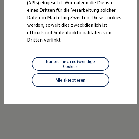
(APIs) eingesetzt. Wir nutzen die Dienste
Motorenöl und Flüssigkeiten
eines Dritten für die Verarbeitung solcher
Räder und Reifen
Pannen- und Unfallhilfe
Daten zu Marketing Zwecken. Diese Cookies
Economy Service
werden, soweit dies zweckdienlich ist,
Volkswagen Teile
oftmals mit Seitenfunktionalitäten von
Zubehör
Modellspezifisches Zubehör
Dritten verlinkt.
Schutz und Pflege
Transport
Entertainment und Elektronik
Individualisieren
Nur technisch notwendige
Wallbox und Ladekabel
Cookies
Digitale Extras
Dienste für Ihr Modell finden
Alle akzeptieren
Volkswagen Apps, Login und Shop
Handy und Fahrzeug verbinden
Updates für Software, Karten und Radio
Über Ihr Auto
Vorgängermodelle
Kundeninformationen
Volkswagen Kundenbetreuung
Warn- und Kontrollleuchten
Assistenzsysteme
Digitale Betriebsanleitung
Live Beratung