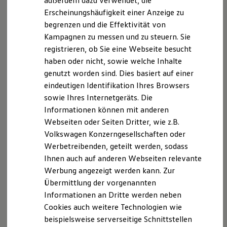
außerdem dazu verwendet, die
Hybridautos
Erscheinungshäufigkeit einer Anzeige zu
Marke und Erlebnis
begrenzen und die Effektivität von
Volkswagen R und R Experience
R-Modelle
Kampagnen zu messen und zu steuern. Sie
R Experience
registrieren, ob Sie eine Webseite besucht
Driving Experience
haben oder nicht, sowie welche Inhalte
Volkswagen entdecken
Werkbesichtigung
genutzt worden sind. Dies basiert auf einer
Factory visit
eindeutigen Identifikation Ihres Browsers
Lifestyle Shop
sowie Ihres Internetgeräts. Die
T-Roc Kollektion
Golf Kollektion
Informationen können mit anderen
ID. Kollektion
Webseiten oder Seiten Dritter, wie z.B.
Volkswagen Kollektion
Volkswagen Konzerngesellschaften oder
R-Kollektion
GTI Kollektion
Werbetreibenden, geteilt werden, sodass
Fußball Drop
Ihnen auch auf anderen Webseiten relevante
we drive football
Werbung angezeigt werden kann. Zur
#wedriveproud
Besitzer und Service
Übermittlung der vorgenannten
myVolkswagen
Informationen an Dritte werden neben
Software Updates
Cookies auch weitere Technologien wie
Service und Ersatzteile
Inspektion und HU/AU
beispielsweise serverseitige Schnittstellen
Reparaturen und Checks