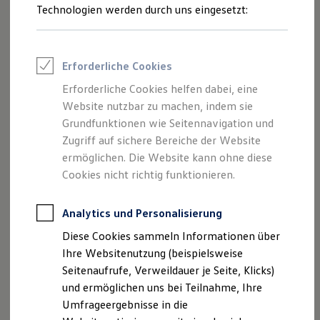
Reifenpakete
Technologien werden durch uns eingesetzt:
Leasing
Leasing-Angebote
Gebrauchtwagen Leasing
Junge Gebrauchtwagen-Leasing
Erforderliche Cookies
Elektroauto Leasing
Kleinwagen-Leasing
Erforderliche Cookies helfen dabei, eine
Leasing ohne Anzahlung
Website nutzbar zu machen, indem sie
Finanzierung
Autokredit mit Schlussrate
Grundfunktionen wie Seitennavigation und
Versicherungen und Garantien
Zugriff auf sichere Bereiche der Website
Kfz-Versicherung
ermöglichen. Die Website kann ohne diese
Restschuldversicherungen
Garantien
Cookies nicht richtig funktionieren.
Wartungsverträge
Geschäftskunden
Professional Class bei Volkswagen
Analytics und Personalisierung
Großkunden
Diese Cookies sammeln Informationen über
Behörden
Direktkunden
Ihre Websitenutzung (beispielsweise
Sonderfahrzeuge
Seitenaufrufe, Verweildauer je Seite, Klicks)
Anpfiff zum Gewinn
und ermöglichen uns bei Teilnahme, Ihre
Elektromobilität
Elektroautos
Umfrageergebnisse in die
ID. Tutorials