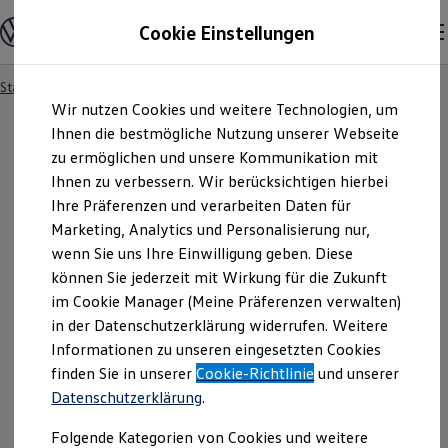
Modelle und Konfigurator
Cookie Einstellungen
Konfigurator
Modelle vergleichen
Konfiguration laden
Startseite
Besitzer und Service
Service- & Zubehörangebote
Zum
Zum
Autosuche
Wir nutzen Cookies und weitere Technologien, um
Hauptinhalt
Footer
Elektroautos
springen
springen
Ihnen die bestmögliche Nutzung unserer Webseite
ENERGY Sondermodelle
Nutzfahrzeuge
zu ermöglichen und unsere Kommunikation mit
SUV und CUV
Ihnen zu verbessern. Wir berücksichtigen hierbei
Familienautos
Ihre Präferenzen und verarbeiten Daten für
Kombis
Kompaktwagen
Marketing, Analytics und Personalisierung nur,
Sportwagen
wenn Sie uns Ihre Einwilligung geben. Diese
Schnell verfügbare Fahrzeuge
Angebote und Produkte
können Sie jederzeit mit Wirkung für die Zukunft
Aktuelle Angebote
im Cookie Manager (Meine Präferenzen verwalten)
E-Auto-Förderung
in der Datenschutzerklärung widerrufen. Weitere
Volkswagen Marktplatz
Informationen zu unseren eingesetzten Cookies
Die ENERGY Sondermodelle
Junge Gebrauchtwagen und Gebrauchtwagen
finden Sie in unserer
Cookie-Richtlinie
und unserer
Volkswagen Zertifizierte Gebrauchtwagen
Datenschutzerklärung
.
Elektromobilität bei Gebrauchtwagen
Zubehör- und Serviceangebote
Folgende Kategorien von Cookies und weitere
Saisonangebote