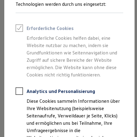
Reifenpakete
Technologien werden durch uns eingesetzt:
Leasing
Leasing-Angebote
Gebrauchtwagen Leasing
Junge Gebrauchtwagen-Leasing
Erforderliche Cookies
Elektroauto Leasing
Kleinwagen-Leasing
Erforderliche Cookies helfen dabei, eine
Leasing ohne Anzahlung
Website nutzbar zu machen, indem sie
Finanzierung
Autokredit mit Schlussrate
Grundfunktionen wie Seitennavigation und
Versicherungen und Garantien
Zugriff auf sichere Bereiche der Website
Kfz-Versicherung
ermöglichen. Die Website kann ohne diese
Restschuldversicherungen
Garantien
Cookies nicht richtig funktionieren.
Wartungsverträge
Geschäftskunden
Professional Class bei Volkswagen
Analytics und Personalisierung
Großkunden
Diese Cookies sammeln Informationen über
Behörden
Direktkunden
Ihre Websitenutzung (beispielsweise
Sonderfahrzeuge
Seitenaufrufe, Verweildauer je Seite, Klicks)
Anpfiff zum Gewinn
und ermöglichen uns bei Teilnahme, Ihre
Elektromobilität
Elektroautos
Umfrageergebnisse in die
ID. Tutorials