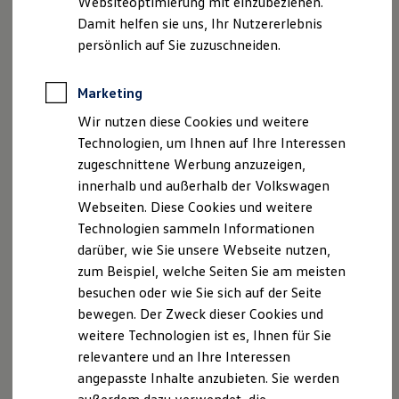
Websiteoptimierung mit einzubeziehen.
Elektrofahrzeugkonzepte
Damit helfen sie uns, Ihr Nutzererlebnis
ID. EVERY1
Reichweite
persönlich auf Sie zuzuschneiden.
Reichweite der ID. Modelle
Reichweite im Winter
Rekuperation
Marketing
Laden
Wir nutzen diese Cookies und weitere
Laden unterwegs
Laden Zuhause
Technologien, um Ihnen auf Ihre Interessen
Ladestationen finden
zugeschnittene Werbung anzuzeigen,
Ladezeitensimulator
innerhalb und außerhalb der Volkswagen
Batterie
Sicherheit
Webseiten. Diese Cookies und weitere
Garantie und Lebensdauer
Technologien sammeln Informationen
Nachhaltigkeit
darüber, wie Sie unsere Webseite nutzen,
Technologie
Kosten und Kauf
zum Beispiel, welche Seiten Sie am meisten
Verbrauchskosten
besuchen oder wie Sie sich auf der Seite
Kaufoptionen
bewegen. Der Zweck dieser Cookies und
E-Auto-Förderung
Software und Konnektivität
weitere Technologien ist es, Ihnen für Sie
Die ID. Software 6
relevantere und an Ihre Interessen
ID. Software Versionen und Updates
angepasste Inhalte anzubieten. Sie werden
Digitale Extras
Schnittstellen zu Ihrem ID.