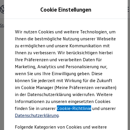
Modelle und Konfigurator
Cookie Einstellungen
Konfigurator
Modelle vergleichen
Konfiguration laden
Startseite
Besitzer und Service
Service- & Zubehörangebote
Zum
Zum
Autosuche
Wir nutzen Cookies und weitere Technologien, um
Hauptinhalt
Footer
Elektroautos
springen
springen
Ihnen die bestmögliche Nutzung unserer Webseite
ENERGY Sondermodelle
Nutzfahrzeuge
zu ermöglichen und unsere Kommunikation mit
SUV und CUV
Ihnen zu verbessern. Wir berücksichtigen hierbei
Familienautos
Ihre Präferenzen und verarbeiten Daten für
Kombis
Kompaktwagen
Marketing, Analytics und Personalisierung nur,
Sportwagen
wenn Sie uns Ihre Einwilligung geben. Diese
Schnell verfügbare Fahrzeuge
Angebote und Produkte
können Sie jederzeit mit Wirkung für die Zukunft
Aktuelle Angebote
im Cookie Manager (Meine Präferenzen verwalten)
E-Auto-Förderung
in der Datenschutzerklärung widerrufen. Weitere
Volkswagen Marktplatz
Informationen zu unseren eingesetzten Cookies
Die ENERGY Sondermodelle
Junge Gebrauchtwagen und Gebrauchtwagen
finden Sie in unserer
Cookie-Richtlinie
und unserer
Volkswagen Zertifizierte Gebrauchtwagen
Datenschutzerklärung
.
Elektromobilität bei Gebrauchtwagen
Zubehör- und Serviceangebote
Folgende Kategorien von Cookies und weitere
Saisonangebote