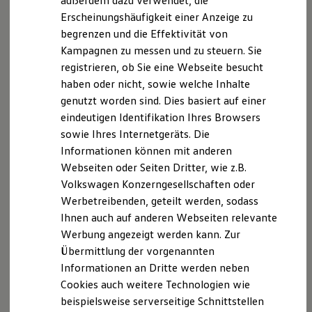
außerdem dazu verwendet, die
Hybridautos
Erscheinungshäufigkeit einer Anzeige zu
Marke und Erlebnis
begrenzen und die Effektivität von
Volkswagen R und R Experience
R-Modelle
Kampagnen zu messen und zu steuern. Sie
R Experience
registrieren, ob Sie eine Webseite besucht
Driving Experience
haben oder nicht, sowie welche Inhalte
Volkswagen entdecken
Werkbesichtigung
genutzt worden sind. Dies basiert auf einer
Factory visit
eindeutigen Identifikation Ihres Browsers
Lifestyle Shop
sowie Ihres Internetgeräts. Die
T-Roc Kollektion
Golf Kollektion
Informationen können mit anderen
ID. Kollektion
Webseiten oder Seiten Dritter, wie z.B.
Volkswagen Kollektion
Volkswagen Konzerngesellschaften oder
R-Kollektion
GTI Kollektion
Werbetreibenden, geteilt werden, sodass
Fußball Drop
Ihnen auch auf anderen Webseiten relevante
we drive football
Werbung angezeigt werden kann. Zur
#wedriveproud
Besitzer und Service
Übermittlung der vorgenannten
myVolkswagen
Informationen an Dritte werden neben
Software Updates
Cookies auch weitere Technologien wie
Service und Ersatzteile
Inspektion und HU/AU
beispielsweise serverseitige Schnittstellen
Reparaturen und Checks