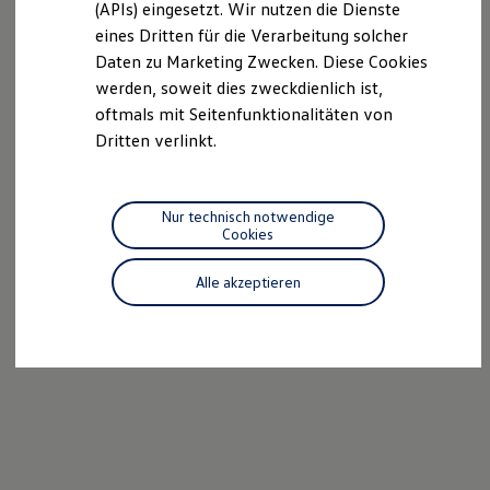
(APIs) eingesetzt. Wir nutzen die Dienste
Motorenöl und Flüssigkeiten
eines Dritten für die Verarbeitung solcher
Räder und Reifen
Pannen- und Unfallhilfe
Daten zu Marketing Zwecken. Diese Cookies
Economy Service
werden, soweit dies zweckdienlich ist,
Volkswagen Teile
oftmals mit Seitenfunktionalitäten von
Zubehör
Modellspezifisches Zubehör
Dritten verlinkt.
Schutz und Pflege
Transport
Entertainment und Elektronik
Individualisieren
Nur technisch notwendige
Wallbox und Ladekabel
Cookies
Digitale Extras
Dienste für Ihr Modell finden
Alle akzeptieren
Volkswagen Apps, Login und Shop
Handy und Fahrzeug verbinden
Updates für Software, Karten und Radio
Über Ihr Auto
Vorgängermodelle
Kundeninformationen
Volkswagen Kundenbetreuung
Warn- und Kontrollleuchten
Assistenzsysteme
Digitale Betriebsanleitung
Live Beratung