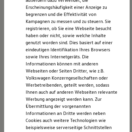
außerdem dazu verwendet, die
Hybridautos
Erscheinungshäufigkeit einer Anzeige zu
Marke und Erlebnis
begrenzen und die Effektivität von
Volkswagen R und R Experience
R-Modelle
Kampagnen zu messen und zu steuern. Sie
R Experience
registrieren, ob Sie eine Webseite besucht
Driving Experience
haben oder nicht, sowie welche Inhalte
Volkswagen entdecken
Werkbesichtigung
genutzt worden sind. Dies basiert auf einer
Factory visit
eindeutigen Identifikation Ihres Browsers
Lifestyle Shop
sowie Ihres Internetgeräts. Die
T-Roc Kollektion
Golf Kollektion
Informationen können mit anderen
ID. Kollektion
Webseiten oder Seiten Dritter, wie z.B.
Volkswagen Kollektion
Volkswagen Konzerngesellschaften oder
R-Kollektion
GTI Kollektion
Werbetreibenden, geteilt werden, sodass
Fußball Drop
Ihnen auch auf anderen Webseiten relevante
we drive football
Werbung angezeigt werden kann. Zur
#wedriveproud
Besitzer und Service
Übermittlung der vorgenannten
myVolkswagen
Informationen an Dritte werden neben
Software Updates
Cookies auch weitere Technologien wie
Service und Ersatzteile
Inspektion und HU/AU
beispielsweise serverseitige Schnittstellen
Reparaturen und Checks