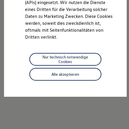
(APIs) eingesetzt. Wir nutzen die Dienste
Motorenöl und Flüssigkeiten
eines Dritten für die Verarbeitung solcher
Räder und Reifen
Pannen- und Unfallhilfe
Daten zu Marketing Zwecken. Diese Cookies
Economy Service
werden, soweit dies zweckdienlich ist,
Volkswagen Teile
oftmals mit Seitenfunktionalitäten von
Zubehör
Modellspezifisches Zubehör
Dritten verlinkt.
Schutz und Pflege
Transport
Entertainment und Elektronik
Individualisieren
Nur technisch notwendige
Wallbox und Ladekabel
Cookies
Digitale Extras
Dienste für Ihr Modell finden
Alle akzeptieren
Volkswagen Apps, Login und Shop
Handy und Fahrzeug verbinden
Updates für Software, Karten und Radio
Über Ihr Auto
Vorgängermodelle
Kundeninformationen
Volkswagen Kundenbetreuung
Warn- und Kontrollleuchten
Assistenzsysteme
Digitale Betriebsanleitung
Live Beratung