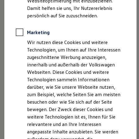
Websiteoptimierung mit einzubeziehen.
Elektrofahrzeugkonzepte
Damit helfen sie uns, Ihr Nutzererlebnis
ID. EVERY1
Reichweite
persönlich auf Sie zuzuschneiden.
Reichweite der ID. Modelle
Reichweite im Winter
Rekuperation
Marketing
Laden
Wir nutzen diese Cookies und weitere
Laden unterwegs
Laden Zuhause
Technologien, um Ihnen auf Ihre Interessen
Ladestationen finden
zugeschnittene Werbung anzuzeigen,
Ladezeitensimulator
innerhalb und außerhalb der Volkswagen
Batterie
Sicherheit
Webseiten. Diese Cookies und weitere
Garantie und Lebensdauer
Technologien sammeln Informationen
Nachhaltigkeit
darüber, wie Sie unsere Webseite nutzen,
Technologie
Kosten und Kauf
zum Beispiel, welche Seiten Sie am meisten
Verbrauchskosten
besuchen oder wie Sie sich auf der Seite
Kaufoptionen
bewegen. Der Zweck dieser Cookies und
E-Auto-Förderung
Software und Konnektivität
weitere Technologien ist es, Ihnen für Sie
Die ID. Software 6
relevantere und an Ihre Interessen
ID. Software Versionen und Updates
angepasste Inhalte anzubieten. Sie werden
Digitale Extras
Schnittstellen zu Ihrem ID.