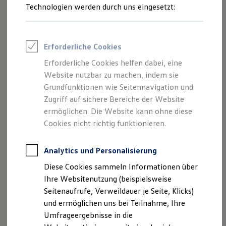
Reifenpakete
Technologien werden durch uns eingesetzt:
Leasing
Leasing-Angebote
Gebrauchtwagen Leasing
Junge Gebrauchtwagen-Leasing
Erforderliche Cookies
Elektroauto Leasing
Kleinwagen-Leasing
Erforderliche Cookies helfen dabei, eine
Leasing ohne Anzahlung
Website nutzbar zu machen, indem sie
Finanzierung
Autokredit mit Schlussrate
Grundfunktionen wie Seitennavigation und
Versicherungen und Garantien
Zugriff auf sichere Bereiche der Website
Kfz-Versicherung
ermöglichen. Die Website kann ohne diese
Restschuldversicherungen
Garantien
Cookies nicht richtig funktionieren.
Wartungsverträge
Geschäftskunden
Professional Class bei Volkswagen
Analytics und Personalisierung
Großkunden
Diese Cookies sammeln Informationen über
Behörden
Direktkunden
Ihre Websitenutzung (beispielsweise
Sonderfahrzeuge
Seitenaufrufe, Verweildauer je Seite, Klicks)
Anpfiff zum Gewinn
und ermöglichen uns bei Teilnahme, Ihre
Elektromobilität
Elektroautos
Umfrageergebnisse in die
ID. Tutorials