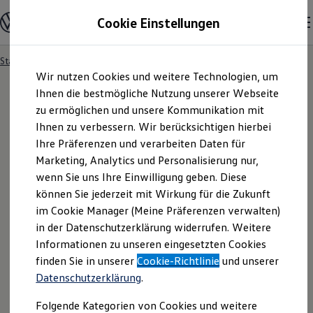
Modelle und Konfigurator
Cookie Einstellungen
Konfigurator
Modelle vergleichen
Konfiguration laden
Startseite
Besitzer und Service
Service- & Zubehörangebote
Zum
Zum
Autosuche
Wir nutzen Cookies und weitere Technologien, um
Hauptinhalt
Footer
Elektroautos
springen
springen
Ihnen die bestmögliche Nutzung unserer Webseite
ENERGY Sondermodelle
Nutzfahrzeuge
zu ermöglichen und unsere Kommunikation mit
SUV und CUV
Ihnen zu verbessern. Wir berücksichtigen hierbei
Familienautos
Ihre Präferenzen und verarbeiten Daten für
Kombis
Kompaktwagen
Marketing, Analytics und Personalisierung nur,
Sportwagen
wenn Sie uns Ihre Einwilligung geben. Diese
Schnell verfügbare Fahrzeuge
Angebote und Produkte
können Sie jederzeit mit Wirkung für die Zukunft
Aktuelle Angebote
im Cookie Manager (Meine Präferenzen verwalten)
E-Auto-Förderung
in der Datenschutzerklärung widerrufen. Weitere
Volkswagen Marktplatz
Informationen zu unseren eingesetzten Cookies
Die ENERGY Sondermodelle
Junge Gebrauchtwagen und Gebrauchtwagen
finden Sie in unserer
Cookie-Richtlinie
und unserer
Volkswagen Zertifizierte Gebrauchtwagen
Datenschutzerklärung
.
Elektromobilität bei Gebrauchtwagen
Zubehör- und Serviceangebote
Folgende Kategorien von Cookies und weitere
Saisonangebote