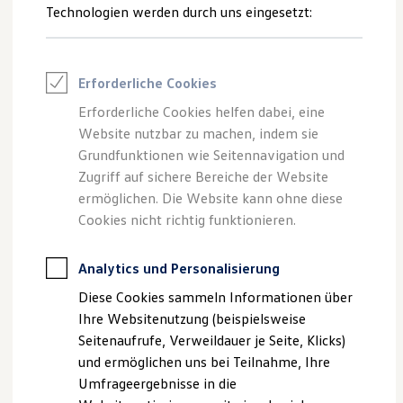
Reifenpakete
Technologien werden durch uns eingesetzt:
Leasing
Leasing-Angebote
Gebrauchtwagen Leasing
Junge Gebrauchtwagen-Leasing
Erforderliche Cookies
Elektroauto Leasing
Kleinwagen-Leasing
Erforderliche Cookies helfen dabei, eine
Leasing ohne Anzahlung
Website nutzbar zu machen, indem sie
Finanzierung
Autokredit mit Schlussrate
Grundfunktionen wie Seitennavigation und
Versicherungen und Garantien
Zugriff auf sichere Bereiche der Website
Kfz-Versicherung
ermöglichen. Die Website kann ohne diese
Restschuldversicherungen
Garantien
Cookies nicht richtig funktionieren.
Wartungsverträge
Geschäftskunden
Professional Class bei Volkswagen
Analytics und Personalisierung
Großkunden
Diese Cookies sammeln Informationen über
Behörden
Direktkunden
Ihre Websitenutzung (beispielsweise
Sonderfahrzeuge
Seitenaufrufe, Verweildauer je Seite, Klicks)
Anpfiff zum Gewinn
und ermöglichen uns bei Teilnahme, Ihre
Elektromobilität
Elektroautos
Umfrageergebnisse in die
ID. Tutorials