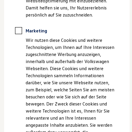
Websiteoptimierung mit einzubeziehen.
Elektrofahrzeugkonzepte
Damit helfen sie uns, Ihr Nutzererlebnis
ID. EVERY1
Reichweite
persönlich auf Sie zuzuschneiden.
Reichweite der ID. Modelle
Reichweite im Winter
Rekuperation
Marketing
Laden
Wir nutzen diese Cookies und weitere
Laden unterwegs
Laden Zuhause
Technologien, um Ihnen auf Ihre Interessen
Ladestationen finden
zugeschnittene Werbung anzuzeigen,
Ladezeitensimulator
innerhalb und außerhalb der Volkswagen
Batterie
Sicherheit
Webseiten. Diese Cookies und weitere
Garantie und Lebensdauer
Technologien sammeln Informationen
Nachhaltigkeit
darüber, wie Sie unsere Webseite nutzen,
Technologie
Kosten und Kauf
zum Beispiel, welche Seiten Sie am meisten
Verbrauchskosten
besuchen oder wie Sie sich auf der Seite
Kaufoptionen
bewegen. Der Zweck dieser Cookies und
E-Auto-Förderung
Software und Konnektivität
weitere Technologien ist es, Ihnen für Sie
Die ID. Software 6
relevantere und an Ihre Interessen
ID. Software Versionen und Updates
angepasste Inhalte anzubieten. Sie werden
Digitale Extras
Schnittstellen zu Ihrem ID.