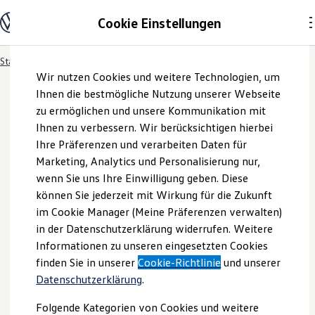
Modelle und Konfigurator
Cookie Einstellungen
Konfigurator
Modelle vergleichen
Konfiguration laden
Startseite
Besitzer und Service
Service- & Zubehörangebote
Zum
Zum
Autosuche
Wir nutzen Cookies und weitere Technologien, um
Hauptinhalt
Footer
Elektroautos
springen
springen
Ihnen die bestmögliche Nutzung unserer Webseite
ENERGY Sondermodelle
Nutzfahrzeuge
zu ermöglichen und unsere Kommunikation mit
SUV und CUV
Ihnen zu verbessern. Wir berücksichtigen hierbei
Familienautos
Ihre Präferenzen und verarbeiten Daten für
Kombis
Kompaktwagen
Marketing, Analytics und Personalisierung nur,
Sportwagen
wenn Sie uns Ihre Einwilligung geben. Diese
Schnell verfügbare Fahrzeuge
Angebote und Produkte
können Sie jederzeit mit Wirkung für die Zukunft
Aktuelle Angebote
im Cookie Manager (Meine Präferenzen verwalten)
E-Auto-Förderung
in der Datenschutzerklärung widerrufen. Weitere
Volkswagen Marktplatz
Informationen zu unseren eingesetzten Cookies
Die ENERGY Sondermodelle
Junge Gebrauchtwagen und Gebrauchtwagen
finden Sie in unserer
Cookie-Richtlinie
und unserer
Volkswagen Zertifizierte Gebrauchtwagen
Datenschutzerklärung
.
Elektromobilität bei Gebrauchtwagen
Zubehör- und Serviceangebote
Folgende Kategorien von Cookies und weitere
Saisonangebote