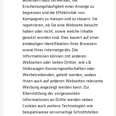
außerdem dazu verwendet, die
Hybridautos
Erscheinungshäufigkeit einer Anzeige zu
Marke und Erlebnis
begrenzen und die Effektivität von
Volkswagen R und R Experience
R-Modelle
Kampagnen zu messen und zu steuern. Sie
R Experience
registrieren, ob Sie eine Webseite besucht
Driving Experience
haben oder nicht, sowie welche Inhalte
Volkswagen entdecken
Werkbesichtigung
genutzt worden sind. Dies basiert auf einer
Factory visit
eindeutigen Identifikation Ihres Browsers
Lifestyle Shop
sowie Ihres Internetgeräts. Die
T-Roc Kollektion
Golf Kollektion
Informationen können mit anderen
ID. Kollektion
Webseiten oder Seiten Dritter, wie z.B.
Volkswagen Kollektion
Volkswagen Konzerngesellschaften oder
R-Kollektion
GTI Kollektion
Werbetreibenden, geteilt werden, sodass
Fußball Drop
Ihnen auch auf anderen Webseiten relevante
we drive football
Werbung angezeigt werden kann. Zur
#wedriveproud
Besitzer und Service
Übermittlung der vorgenannten
myVolkswagen
Informationen an Dritte werden neben
Software Updates
Cookies auch weitere Technologien wie
Service und Ersatzteile
Inspektion und HU/AU
beispielsweise serverseitige Schnittstellen
Reparaturen und Checks