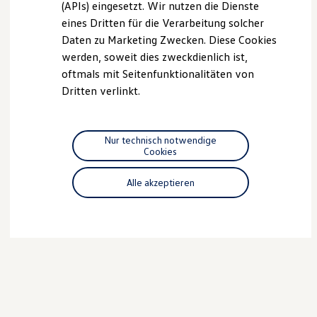
(APIs) eingesetzt. Wir nutzen die Dienste
Motorenöl und Flüssigkeiten
eines Dritten für die Verarbeitung solcher
Räder und Reifen
Pannen- und Unfallhilfe
Daten zu Marketing Zwecken. Diese Cookies
Economy Service
werden, soweit dies zweckdienlich ist,
Volkswagen Teile
oftmals mit Seitenfunktionalitäten von
Zubehör
Modellspezifisches Zubehör
Dritten verlinkt.
Schutz und Pflege
Transport
Entertainment und Elektronik
Individualisieren
Nur technisch notwendige
Wallbox und Ladekabel
Cookies
Digitale Extras
Dienste für Ihr Modell finden
Alle akzeptieren
Volkswagen Apps, Login und Shop
Handy und Fahrzeug verbinden
Updates für Software, Karten und Radio
Über Ihr Auto
Vorgängermodelle
Kundeninformationen
Volkswagen Kundenbetreuung
Warn- und Kontrollleuchten
Assistenzsysteme
Digitale Betriebsanleitung
Live Beratung