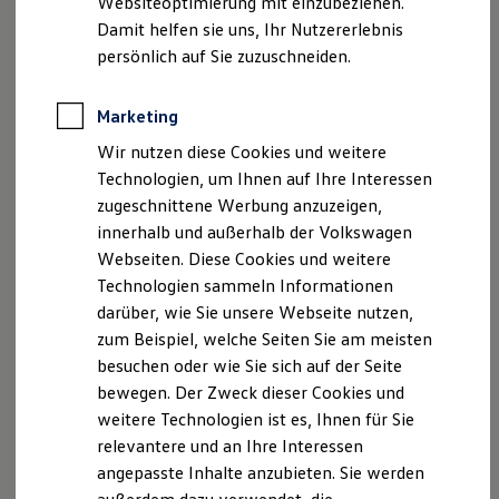
Websiteoptimierung mit einzubeziehen.
Elektrofahrzeugkonzepte
Damit helfen sie uns, Ihr Nutzererlebnis
ID. EVERY1
Reichweite
persönlich auf Sie zuzuschneiden.
Reichweite der ID. Modelle
Reichweite im Winter
Rekuperation
Marketing
Laden
Wir nutzen diese Cookies und weitere
Laden unterwegs
Laden Zuhause
Technologien, um Ihnen auf Ihre Interessen
Ladestationen finden
zugeschnittene Werbung anzuzeigen,
Ladezeitensimulator
innerhalb und außerhalb der Volkswagen
Batterie
Sicherheit
Webseiten. Diese Cookies und weitere
Garantie und Lebensdauer
Technologien sammeln Informationen
Nachhaltigkeit
darüber, wie Sie unsere Webseite nutzen,
Technologie
Kosten und Kauf
zum Beispiel, welche Seiten Sie am meisten
Verbrauchskosten
besuchen oder wie Sie sich auf der Seite
Kaufoptionen
bewegen. Der Zweck dieser Cookies und
E-Auto-Förderung
Software und Konnektivität
weitere Technologien ist es, Ihnen für Sie
Die ID. Software 6
relevantere und an Ihre Interessen
ID. Software Versionen und Updates
angepasste Inhalte anzubieten. Sie werden
Digitale Extras
Schnittstellen zu Ihrem ID.