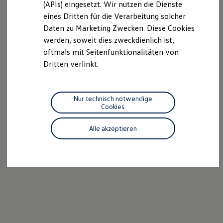
(APIs) eingesetzt. Wir nutzen die Dienste
Motorenöl und Flüssigkeiten
eines Dritten für die Verarbeitung solcher
Räder und Reifen
Pannen- und Unfallhilfe
Daten zu Marketing Zwecken. Diese Cookies
Economy Service
werden, soweit dies zweckdienlich ist,
Volkswagen Teile
oftmals mit Seitenfunktionalitäten von
Zubehör
Modellspezifisches Zubehör
Dritten verlinkt.
Schutz und Pflege
Transport
Entertainment und Elektronik
Individualisieren
Nur technisch notwendige
Wallbox und Ladekabel
Cookies
Digitale Extras
Dienste für Ihr Modell finden
Alle akzeptieren
Volkswagen Apps, Login und Shop
Handy und Fahrzeug verbinden
Updates für Software, Karten und Radio
Über Ihr Auto
Vorgängermodelle
Kundeninformationen
Volkswagen Kundenbetreuung
Warn- und Kontrollleuchten
Assistenzsysteme
Digitale Betriebsanleitung
Live Beratung