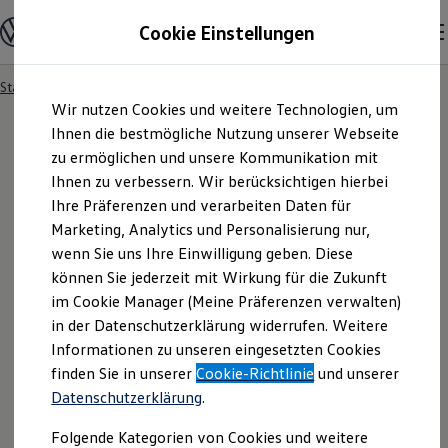
Modelle und Konfigurator
Cookie Einstellungen
Konfigurator
Modelle vergleichen
Konfiguration laden
Startseite
Besitzer und Service
Service- & Zubehörangebote
Zum
Zum
Autosuche
Wir nutzen Cookies und weitere Technologien, um
Hauptinhalt
Footer
Elektroautos
springen
springen
Ihnen die bestmögliche Nutzung unserer Webseite
ENERGY Sondermodelle
Nutzfahrzeuge
zu ermöglichen und unsere Kommunikation mit
SUV und CUV
Ihnen zu verbessern. Wir berücksichtigen hierbei
Familienautos
Ihre Präferenzen und verarbeiten Daten für
Kombis
Kompaktwagen
Marketing, Analytics und Personalisierung nur,
Sportwagen
wenn Sie uns Ihre Einwilligung geben. Diese
Schnell verfügbare Fahrzeuge
Angebote und Produkte
können Sie jederzeit mit Wirkung für die Zukunft
Aktuelle Angebote
im Cookie Manager (Meine Präferenzen verwalten)
E-Auto-Förderung
in der Datenschutzerklärung widerrufen. Weitere
Volkswagen Marktplatz
Informationen zu unseren eingesetzten Cookies
Die ENERGY Sondermodelle
Junge Gebrauchtwagen und Gebrauchtwagen
finden Sie in unserer
Cookie-Richtlinie
und unserer
Volkswagen Zertifizierte Gebrauchtwagen
Datenschutzerklärung
.
Elektromobilität bei Gebrauchtwagen
Zubehör- und Serviceangebote
Folgende Kategorien von Cookies und weitere
Saisonangebote