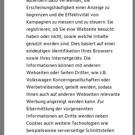
außerdem dazu verwendet, die
Hybridautos
Erscheinungshäufigkeit einer Anzeige zu
Marke und Erlebnis
begrenzen und die Effektivität von
Volkswagen R und R Experience
R-Modelle
Kampagnen zu messen und zu steuern. Sie
R Experience
registrieren, ob Sie eine Webseite besucht
Driving Experience
haben oder nicht, sowie welche Inhalte
Volkswagen entdecken
Werkbesichtigung
genutzt worden sind. Dies basiert auf einer
Factory visit
eindeutigen Identifikation Ihres Browsers
Lifestyle Shop
sowie Ihres Internetgeräts. Die
T-Roc Kollektion
Golf Kollektion
Informationen können mit anderen
ID. Kollektion
Webseiten oder Seiten Dritter, wie z.B.
Volkswagen Kollektion
Volkswagen Konzerngesellschaften oder
R-Kollektion
GTI Kollektion
Werbetreibenden, geteilt werden, sodass
Fußball Drop
Ihnen auch auf anderen Webseiten relevante
we drive football
Werbung angezeigt werden kann. Zur
#wedriveproud
Besitzer und Service
Übermittlung der vorgenannten
myVolkswagen
Informationen an Dritte werden neben
Software Updates
Cookies auch weitere Technologien wie
Service und Ersatzteile
Inspektion und HU/AU
beispielsweise serverseitige Schnittstellen
Reparaturen und Checks