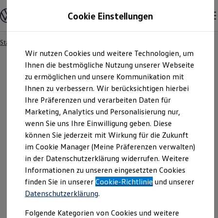
Modelle und Konfigurator
Cookie Einstellungen
Konfigurator
Modelle vergleichen
Konfiguration laden
Startseite
Besitzer und Service
Service- & Zubehörangebote
Zum
Zum
Autosuche
Wir nutzen Cookies und weitere Technologien, um
Hauptinhalt
Footer
Elektroautos
springen
springen
Ihnen die bestmögliche Nutzung unserer Webseite
ENERGY Sondermodelle
Nutzfahrzeuge
zu ermöglichen und unsere Kommunikation mit
SUV und CUV
Ihnen zu verbessern. Wir berücksichtigen hierbei
Familienautos
Ihre Präferenzen und verarbeiten Daten für
Kombis
Kompaktwagen
Marketing, Analytics und Personalisierung nur,
Sportwagen
wenn Sie uns Ihre Einwilligung geben. Diese
Schnell verfügbare Fahrzeuge
Angebote und Produkte
können Sie jederzeit mit Wirkung für die Zukunft
Aktuelle Angebote
im Cookie Manager (Meine Präferenzen verwalten)
E-Auto-Förderung
in der Datenschutzerklärung widerrufen. Weitere
Volkswagen Marktplatz
Informationen zu unseren eingesetzten Cookies
Die ENERGY Sondermodelle
Junge Gebrauchtwagen und Gebrauchtwagen
finden Sie in unserer
Cookie-Richtlinie
und unserer
Volkswagen Zertifizierte Gebrauchtwagen
Datenschutzerklärung
.
Elektromobilität bei Gebrauchtwagen
Zubehör- und Serviceangebote
Folgende Kategorien von Cookies und weitere
Saisonangebote