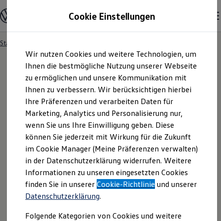
Modelle und Konfigurator
Cookie Einstellungen
Konfigurator
Modelle vergleichen
Konfiguration laden
Startseite
Besitzer und Service
Service- & Zubehörangebote
Zum
Zum
Autosuche
Wir nutzen Cookies und weitere Technologien, um
Hauptinhalt
Footer
Elektroautos
springen
springen
Ihnen die bestmögliche Nutzung unserer Webseite
ENERGY Sondermodelle
Nutzfahrzeuge
zu ermöglichen und unsere Kommunikation mit
SUV und CUV
Ihnen zu verbessern. Wir berücksichtigen hierbei
Familienautos
Ihre Präferenzen und verarbeiten Daten für
Kombis
Kompaktwagen
Marketing, Analytics und Personalisierung nur,
Sportwagen
wenn Sie uns Ihre Einwilligung geben. Diese
Schnell verfügbare Fahrzeuge
Angebote und Produkte
können Sie jederzeit mit Wirkung für die Zukunft
Aktuelle Angebote
im Cookie Manager (Meine Präferenzen verwalten)
E-Auto-Förderung
in der Datenschutzerklärung widerrufen. Weitere
Volkswagen Marktplatz
Informationen zu unseren eingesetzten Cookies
Die ENERGY Sondermodelle
Junge Gebrauchtwagen und Gebrauchtwagen
finden Sie in unserer
Cookie-Richtlinie
und unserer
Volkswagen Zertifizierte Gebrauchtwagen
Datenschutzerklärung
.
Elektromobilität bei Gebrauchtwagen
Zubehör- und Serviceangebote
Folgende Kategorien von Cookies und weitere
Saisonangebote