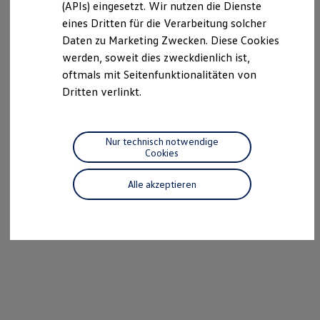
(APIs) eingesetzt. Wir nutzen die Dienste
Motorenöl und Flüssigkeiten
eines Dritten für die Verarbeitung solcher
Räder und Reifen
Pannen- und Unfallhilfe
Daten zu Marketing Zwecken. Diese Cookies
Economy Service
werden, soweit dies zweckdienlich ist,
Volkswagen Teile
oftmals mit Seitenfunktionalitäten von
Zubehör
Modellspezifisches Zubehör
Dritten verlinkt.
Schutz und Pflege
Transport
Entertainment und Elektronik
Individualisieren
Nur technisch notwendige
Wallbox und Ladekabel
Cookies
Digitale Extras
Dienste für Ihr Modell finden
Alle akzeptieren
Volkswagen Apps, Login und Shop
Handy und Fahrzeug verbinden
Updates für Software, Karten und Radio
Über Ihr Auto
Vorgängermodelle
Kundeninformationen
Volkswagen Kundenbetreuung
Warn- und Kontrollleuchten
Assistenzsysteme
Digitale Betriebsanleitung
Live Beratung