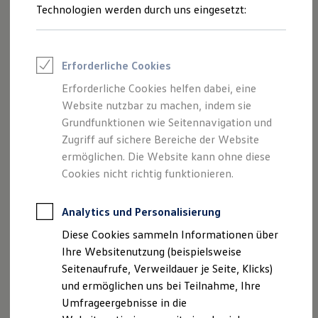
Reifenpakete
Technologien werden durch uns eingesetzt:
Leasing
Leasing-Angebote
Gebrauchtwagen Leasing
Junge Gebrauchtwagen-Leasing
Erforderliche Cookies
Elektroauto Leasing
Kleinwagen-Leasing
Erforderliche Cookies helfen dabei, eine
Leasing ohne Anzahlung
Website nutzbar zu machen, indem sie
Finanzierung
Autokredit mit Schlussrate
Grundfunktionen wie Seitennavigation und
Versicherungen und Garantien
Zugriff auf sichere Bereiche der Website
Kfz-Versicherung
ermöglichen. Die Website kann ohne diese
Restschuldversicherungen
Garantien
Cookies nicht richtig funktionieren.
Wartungsverträge
Geschäftskunden
Professional Class bei Volkswagen
Analytics und Personalisierung
Großkunden
Diese Cookies sammeln Informationen über
Behörden
Direktkunden
Ihre Websitenutzung (beispielsweise
Sonderfahrzeuge
Seitenaufrufe, Verweildauer je Seite, Klicks)
Anpfiff zum Gewinn
und ermöglichen uns bei Teilnahme, Ihre
Elektromobilität
Elektroautos
Umfrageergebnisse in die
ID. Tutorials