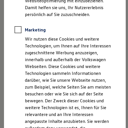
Websiteoptimierung mit einzubeziehen.
Elektrofahrzeugkonzepte
Damit helfen sie uns, Ihr Nutzererlebnis
ID. EVERY1
Reichweite
persönlich auf Sie zuzuschneiden.
Reichweite der ID. Modelle
Reichweite im Winter
Rekuperation
Marketing
Laden
Wir nutzen diese Cookies und weitere
Laden unterwegs
Laden Zuhause
Technologien, um Ihnen auf Ihre Interessen
Ladestationen finden
zugeschnittene Werbung anzuzeigen,
Ladezeitensimulator
innerhalb und außerhalb der Volkswagen
Batterie
Sicherheit
Webseiten. Diese Cookies und weitere
Garantie und Lebensdauer
Technologien sammeln Informationen
Nachhaltigkeit
darüber, wie Sie unsere Webseite nutzen,
Technologie
Kosten und Kauf
zum Beispiel, welche Seiten Sie am meisten
Verbrauchskosten
besuchen oder wie Sie sich auf der Seite
Kaufoptionen
bewegen. Der Zweck dieser Cookies und
E-Auto-Förderung
Software und Konnektivität
weitere Technologien ist es, Ihnen für Sie
Die ID. Software 6
relevantere und an Ihre Interessen
ID. Software Versionen und Updates
angepasste Inhalte anzubieten. Sie werden
Digitale Extras
Schnittstellen zu Ihrem ID.