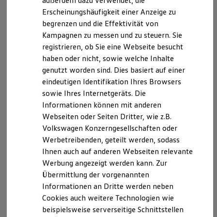
außerdem dazu verwendet, die
Hybridautos
Erscheinungshäufigkeit einer Anzeige zu
Marke und Erlebnis
begrenzen und die Effektivität von
Volkswagen R und R Experience
R-Modelle
Kampagnen zu messen und zu steuern. Sie
R Experience
registrieren, ob Sie eine Webseite besucht
Driving Experience
haben oder nicht, sowie welche Inhalte
Volkswagen entdecken
Werkbesichtigung
genutzt worden sind. Dies basiert auf einer
Factory visit
eindeutigen Identifikation Ihres Browsers
Lifestyle Shop
sowie Ihres Internetgeräts. Die
T-Roc Kollektion
Golf Kollektion
Informationen können mit anderen
ID. Kollektion
Webseiten oder Seiten Dritter, wie z.B.
Volkswagen Kollektion
Volkswagen Konzerngesellschaften oder
R-Kollektion
GTI Kollektion
Werbetreibenden, geteilt werden, sodass
Fußball Drop
Ihnen auch auf anderen Webseiten relevante
we drive football
Werbung angezeigt werden kann. Zur
#wedriveproud
Besitzer und Service
Übermittlung der vorgenannten
myVolkswagen
Informationen an Dritte werden neben
Software Updates
Cookies auch weitere Technologien wie
Service und Ersatzteile
Inspektion und HU/AU
beispielsweise serverseitige Schnittstellen
Reparaturen und Checks