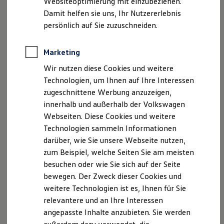
Websiteoptimierung mit einzubeziehen.
Elektrofahrzeugkonzepte
Damit helfen sie uns, Ihr Nutzererlebnis
ID. EVERY1
Reichweite
persönlich auf Sie zuzuschneiden.
Reichweite der ID. Modelle
Reichweite im Winter
Rekuperation
Marketing
Laden
Wir nutzen diese Cookies und weitere
Laden unterwegs
Laden Zuhause
Technologien, um Ihnen auf Ihre Interessen
Ladestationen finden
zugeschnittene Werbung anzuzeigen,
Ladezeitensimulator
innerhalb und außerhalb der Volkswagen
Batterie
Sicherheit
Webseiten. Diese Cookies und weitere
Garantie und Lebensdauer
Technologien sammeln Informationen
Nachhaltigkeit
darüber, wie Sie unsere Webseite nutzen,
Technologie
Kosten und Kauf
zum Beispiel, welche Seiten Sie am meisten
Verbrauchskosten
besuchen oder wie Sie sich auf der Seite
Kaufoptionen
bewegen. Der Zweck dieser Cookies und
E-Auto-Förderung
Software und Konnektivität
weitere Technologien ist es, Ihnen für Sie
Die ID. Software 6
relevantere und an Ihre Interessen
ID. Software Versionen und Updates
angepasste Inhalte anzubieten. Sie werden
Digitale Extras
Schnittstellen zu Ihrem ID.