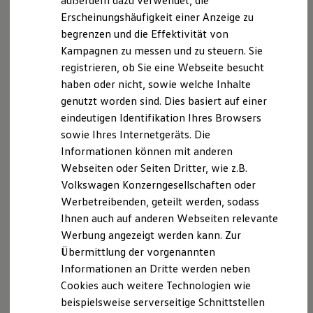
außerdem dazu verwendet, die
Hybridautos
Erscheinungshäufigkeit einer Anzeige zu
Marke und Erlebnis
begrenzen und die Effektivität von
Volkswagen R und R Experience
R-Modelle
Kampagnen zu messen und zu steuern. Sie
R Experience
registrieren, ob Sie eine Webseite besucht
Driving Experience
haben oder nicht, sowie welche Inhalte
Volkswagen entdecken
Werkbesichtigung
genutzt worden sind. Dies basiert auf einer
Factory visit
eindeutigen Identifikation Ihres Browsers
Lifestyle Shop
sowie Ihres Internetgeräts. Die
T-Roc Kollektion
Golf Kollektion
Informationen können mit anderen
ID. Kollektion
Webseiten oder Seiten Dritter, wie z.B.
Volkswagen Kollektion
Volkswagen Konzerngesellschaften oder
R-Kollektion
GTI Kollektion
Werbetreibenden, geteilt werden, sodass
Fußball Drop
Ihnen auch auf anderen Webseiten relevante
we drive football
Werbung angezeigt werden kann. Zur
#wedriveproud
Besitzer und Service
Übermittlung der vorgenannten
myVolkswagen
Informationen an Dritte werden neben
Software Updates
Cookies auch weitere Technologien wie
Service und Ersatzteile
Inspektion und HU/AU
beispielsweise serverseitige Schnittstellen
Reparaturen und Checks