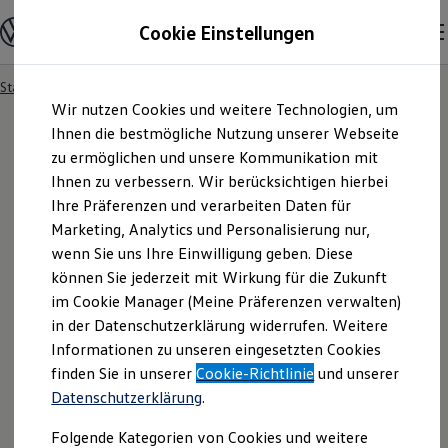
Modelle und Konfigurator
Cookie Einstellungen
Konfigurator
Modelle vergleichen
Konfiguration laden
Startseite
Besitzer und Service
Service- & Zubehörangebote
Zum
Zum
Autosuche
Wir nutzen Cookies und weitere Technologien, um
Hauptinhalt
Footer
Elektroautos
springen
springen
Ihnen die bestmögliche Nutzung unserer Webseite
ENERGY Sondermodelle
Nutzfahrzeuge
zu ermöglichen und unsere Kommunikation mit
SUV und CUV
Ihnen zu verbessern. Wir berücksichtigen hierbei
Familienautos
Ihre Präferenzen und verarbeiten Daten für
Kombis
Kompaktwagen
Marketing, Analytics und Personalisierung nur,
Sportwagen
wenn Sie uns Ihre Einwilligung geben. Diese
Schnell verfügbare Fahrzeuge
Angebote und Produkte
können Sie jederzeit mit Wirkung für die Zukunft
Aktuelle Angebote
im Cookie Manager (Meine Präferenzen verwalten)
E-Auto-Förderung
in der Datenschutzerklärung widerrufen. Weitere
Volkswagen Marktplatz
Informationen zu unseren eingesetzten Cookies
Die ENERGY Sondermodelle
Junge Gebrauchtwagen und Gebrauchtwagen
finden Sie in unserer
Cookie-Richtlinie
und unserer
Volkswagen Zertifizierte Gebrauchtwagen
Datenschutzerklärung
.
Elektromobilität bei Gebrauchtwagen
Zubehör- und Serviceangebote
Folgende Kategorien von Cookies und weitere
Saisonangebote