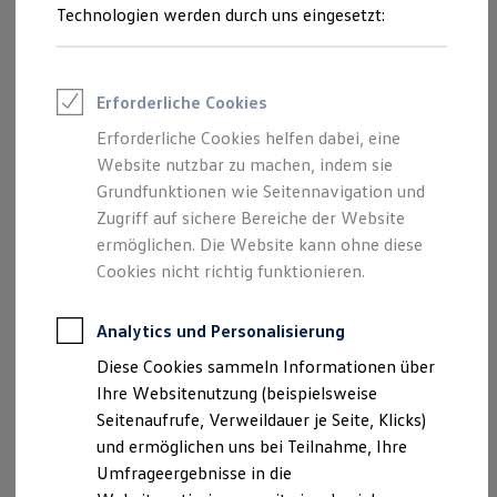
Reifenpakete
Technologien werden durch uns eingesetzt:
Leasing
Leasing-Angebote
Gebrauchtwagen Leasing
Junge Gebrauchtwagen-Leasing
Erforderliche Cookies
Elektroauto Leasing
Kleinwagen-Leasing
Erforderliche Cookies helfen dabei, eine
Leasing ohne Anzahlung
Website nutzbar zu machen, indem sie
Finanzierung
Autokredit mit Schlussrate
Grundfunktionen wie Seitennavigation und
Versicherungen und Garantien
Zugriff auf sichere Bereiche der Website
Kfz-Versicherung
ermöglichen. Die Website kann ohne diese
Restschuldversicherungen
Garantien
Cookies nicht richtig funktionieren.
Wartungsverträge
Geschäftskunden
Professional Class bei Volkswagen
Analytics und Personalisierung
Großkunden
Diese Cookies sammeln Informationen über
Behörden
Direktkunden
Ihre Websitenutzung (beispielsweise
Sonderfahrzeuge
Seitenaufrufe, Verweildauer je Seite, Klicks)
Anpfiff zum Gewinn
und ermöglichen uns bei Teilnahme, Ihre
Elektromobilität
Elektroautos
Umfrageergebnisse in die
ID. Tutorials