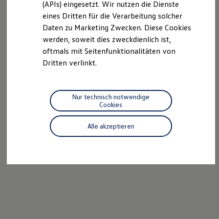
(APIs) eingesetzt. Wir nutzen die Dienste
Motorenöl und Flüssigkeiten
eines Dritten für die Verarbeitung solcher
Räder und Reifen
Pannen- und Unfallhilfe
Daten zu Marketing Zwecken. Diese Cookies
Economy Service
werden, soweit dies zweckdienlich ist,
Volkswagen Teile
oftmals mit Seitenfunktionalitäten von
Zubehör
Modellspezifisches Zubehör
Dritten verlinkt.
Schutz und Pflege
Transport
Entertainment und Elektronik
Individualisieren
Nur technisch notwendige
Wallbox und Ladekabel
Cookies
Digitale Extras
Dienste für Ihr Modell finden
Alle akzeptieren
Volkswagen Apps, Login und Shop
Handy und Fahrzeug verbinden
Updates für Software, Karten und Radio
Über Ihr Auto
Vorgängermodelle
Kundeninformationen
Volkswagen Kundenbetreuung
Warn- und Kontrollleuchten
Assistenzsysteme
Digitale Betriebsanleitung
Live Beratung