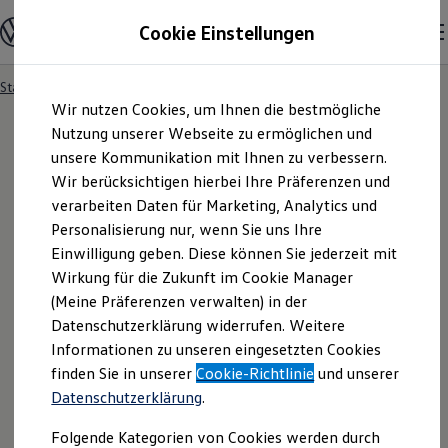
Modelle und Konfigurator
Cookie Einstellungen
Konfigurator
Modelle vergleichen
Konfiguration laden
Startseite
Besitzer und Service
Service- & Zubehörangebote
Zum
Zum
Autosuche
Wir nutzen Cookies, um Ihnen die bestmögliche
Hauptinhalt
Footer
Elektroautos
springen
springen
Nutzung unserer Webseite zu ermöglichen und
ENERGY Sondermodelle
Nutzfahrzeuge
unsere Kommunikation mit Ihnen zu verbessern.
SUV und CUV
Wir berücksichtigen hierbei Ihre Präferenzen und
Familienautos
verarbeiten Daten für Marketing, Analytics und
Kombis
Kompaktwagen
Personalisierung nur, wenn Sie uns Ihre
Sportwagen
Einwilligung geben. Diese können Sie jederzeit mit
Schnell verfügbare Fahrzeuge
Angebote und Produkte
Wirkung für die Zukunft im Cookie Manager
Aktuelle Angebote
(Meine Präferenzen verwalten) in der
E-Auto-Förderung
Datenschutzerklärung widerrufen. Weitere
Volkswagen Marktplatz
Informationen zu unseren eingesetzten Cookies
Die ENERGY Sondermodelle
Junge Gebrauchtwagen und Gebrauchtwagen
finden Sie in unserer
Cookie-Richtlinie
und unserer
Volkswagen Zertifizierte Gebrauchtwagen
Datenschutzerklärung
.
Elektromobilität bei Gebrauchtwagen
Zubehör- und Serviceangebote
Folgende Kategorien von Cookies werden durch
Saisonangebote