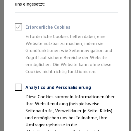
Reifenpakete
uns eingesetzt:
Leasing
Leasing-Angebote
Gebrauchtwagen Leasing
Junge Gebrauchtwagen-Leasing
Erforderliche Cookies
Elektroauto Leasing
Kleinwagen-Leasing
Erforderliche Cookies helfen dabei, eine
Leasing ohne Anzahlung
Website nutzbar zu machen, indem sie
Finanzierung
Autokredit mit Schlussrate
Grundfunktionen wie Seitennavigation und
Versicherungen und Garantien
Zugriff auf sichere Bereiche der Website
Kfz-Versicherung
ermöglichen. Die Website kann ohne diese
Restschuldversicherungen
Garantien
Cookies nicht richtig funktionieren.
Wartungsverträge
Geschäftskunden
Professional Class bei Volkswagen
Analytics und Personalisierung
Großkunden
Diese Cookies sammeln Informationen über
Behörden
Direktkunden
Ihre Websitenutzung (beispielsweise
Sonderfahrzeuge
Seitenaufrufe, Verweildauer je Seite, Klicks)
Anpfiff zum Gewinn
und ermöglichen uns bei Teilnahme, Ihre
Elektromobilität
Elektroautos
Umfrageergebnisse in die
ID. Tutorials