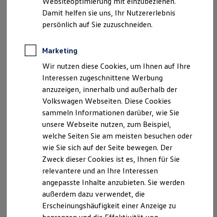
Websiteoptimierung mit einzubeziehen.
Der neue ID. Polo
Damit helfen sie uns, Ihr Nutzererlebnis
Der neue ID.3 Neo
Der ID.4
persönlich auf Sie zuzuschneiden.
Der ID.4 GTX
Der ID.5 GTX
Der ID.7
Marketing
Der ID.7 GTX
Wir nutzen diese Cookies, um Ihnen auf Ihre
Der ID.7 Tourer
Der ID.7 GTX Tourer
Interessen zugeschnittene Werbung
Der ID. Buzz
anzuzeigen, innerhalb und außerhalb der
Der neue ID. Cross
Volkswagen Webseiten. Diese Cookies
Elektrofahrzeugkonzepte
ID. EVERY1
sammeln Informationen darüber, wie Sie
Reichweite
unsere Webseite nutzen, zum Beispiel,
Reichweite der ID. Modelle
welche Seiten Sie am meisten besuchen oder
Reichweite im Winter
Rekuperation
wie Sie sich auf der Seite bewegen. Der
Laden
Zweck dieser Cookies ist es, Ihnen für Sie
Laden unterwegs
relevantere und an Ihre Interessen
Laden Zuhause
Ladestationen finden
angepasste Inhalte anzubieten. Sie werden
Ladezeitensimulator
außerdem dazu verwendet, die
Batterie
Erscheinungshäufigkeit einer Anzeige zu
Sicherheit
Garantie und Lebensdauer