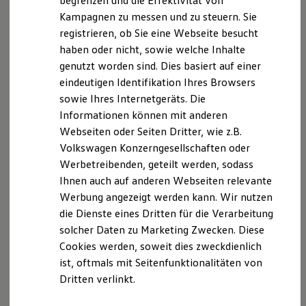
begrenzen und die Effektivität von
Nachhaltigkeit
Kampagnen zu messen und zu steuern. Sie
Technologie
registrieren, ob Sie eine Webseite besucht
Kosten und Kauf
Verbrauchskosten
haben oder nicht, sowie welche Inhalte
Kaufoptionen
genutzt worden sind. Dies basiert auf einer
E-Auto-Förderung
eindeutigen Identifikation Ihres Browsers
Software und Konnektivität
Die ID. Software 6
sowie Ihres Internetgeräts. Die
ID. Software Versionen und Updates
Informationen können mit anderen
Digitale Extras
Webseiten oder Seiten Dritter, wie z.B.
Schnittstellen zu Ihrem ID.
Hybridautos
Volkswagen Konzerngesellschaften oder
Marke und Erlebnis
Werbetreibenden, geteilt werden, sodass
Volkswagen R und R Experience
Ihnen auch auf anderen Webseiten relevante
R-Modelle
R Experience
Werbung angezeigt werden kann. Wir nutzen
Driving Experience
die Dienste eines Dritten für die Verarbeitung
Volkswagen entdecken
solcher Daten zu Marketing Zwecken. Diese
Werkbesichtigung
Factory visit
Cookies werden, soweit dies zweckdienlich
Lifestyle Shop
ist, oftmals mit Seitenfunktionalitäten von
T-Roc Kollektion
Dritten verlinkt.
Golf Kollektion
ID. Kollektion
Volkswagen Kollektion