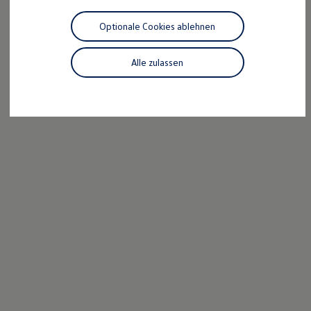
R-Kollektion
GTI Kollektion
Optionale Cookies ablehnen
Fußball Drop
we drive football
#wedriveproud
Alle zulassen
Besitzer und Service
myVolkswagen
Software Updates
Service und Ersatzteile
Inspektion und HU/AU
Reparaturen und Checks
Motorenöl und Flüssigkeiten
Räder und Reifen
Pannen- und Unfallhilfe
Economy Service
Volkswagen Teile
Zubehör
Modellspezifisches Zubehör
Schutz und Pflege
Transport
Entertainment und Elektronik
Individualisieren
Wallbox und Ladekabel
Digitale Extras
Dienste für Ihr Modell finden