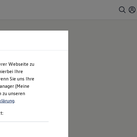
erer Webseite zu
ierbei Ihre
enn Sie uns Ihre
Manager (Meine
n zu unseren
klärung
.
t: