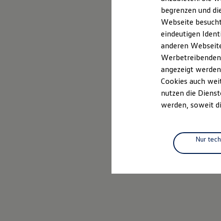
Elektrofahrzeugkonzepte
begrenzen und die
ID. EVERY1
Webseite besucht 
Reichweite
Reichweite der ID. Modelle
eindeutigen Ident
Reichweite im Winter
anderen Webseiten
Rekuperation
Werbetreibenden,
Laden
Laden unterwegs
angezeigt werden
Laden Zuhause
Cookies auch weit
Ladestationen finden
nutzen die Dienst
Ladezeitensimulator
Batterie
werden, soweit di
Sicherheit
Garantie und Lebensdauer
Nachhaltigkeit
Technologie
Nur tec
Kosten und Kauf
Verbrauchskosten
Kaufoptionen
E-Auto-Förderung
Software und Konnektivität
Die ID. Software 6
ID. Software Versionen und Updates
Digitale Extras
Schnittstellen zu Ihrem ID.