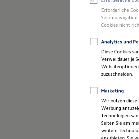
Erforderliche Co
Reifenpakete
Leasing
Erforderliche Coo
Leasing-Angebote
Seitennavigation 
Gebrauchtwagen Leasing
Cookies nicht rich
Junge Gebrauchtwagen-Leasing
Elektroauto Leasing
Kleinwagen-Leasing
Analytics und Pe
Leasing ohne Anzahlung
Finanzierung
Diese Cookies sa
Autokredit mit Schlussrate
Versicherungen und Garantien
Verweildauer je S
Kfz-Versicherung
Websiteoptimierun
Restschuldversicherungen
zuzuschneiden.
Garantien
Wartungsverträge
Geschäftskunden
Marketing
Professional Class bei Volkswagen
Großkunden
Wir nutzen diese 
Behörden
Werbung anzuzeig
Direktkunden
Sonderfahrzeuge
Technologien sam
Anpfiff zum Gewinn
Seiten Sie am mei
Elektromobilität
weitere Technolog
Elektroautos
ID. Tutorials
anzubieten. Sie w