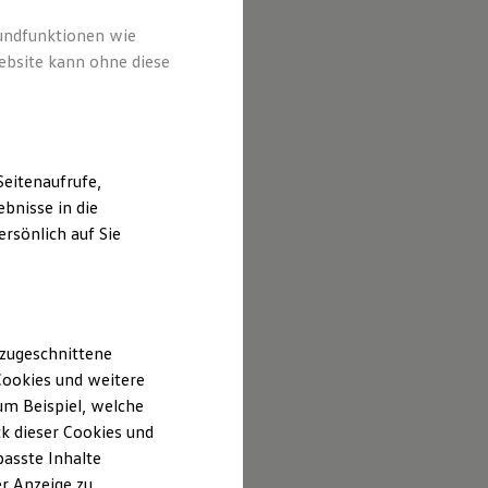
rundfunktionen wie
ebsite kann ohne diese
eitenaufrufe,
bnisse in die
rsönlich auf Sie
 zugeschnittene
ookies und weitere
m Beispiel, welche
k dieser Cookies und
passte Inhalte
r Anzeige zu