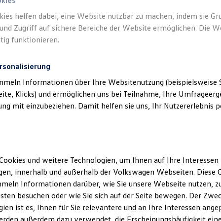
okies
kies helfen dabei, eine Website nutzbar zu machen, indem sie G
und Zugriff auf sichere Bereiche der Website ermöglichen. Die W
tig funktionieren.
rsonalisierung
mmeln Informationen über Ihre Websitenutzung (beispielsweise S
eite, Klicks) und ermöglichen uns bei Teilnahme, Ihre Umfrageerge
g mit einzubeziehen. Damit helfen sie uns, Ihr Nutzererlebnis pe
Cookies und weitere Technologien, um Ihnen auf Ihre Interessen
en, innerhalb und außerhalb der Volkswagen Webseiten. Diese C
meln Informationen darüber, wie Sie unsere Webseite nutzen, zu
sten besuchen oder wie Sie sich auf der Seite bewegen. Der Zwec
ien ist es, Ihnen für Sie relevantere und an Ihre Interessen ange
erden außerdem dazu verwendet, die Erscheinungshäufigkeit eine