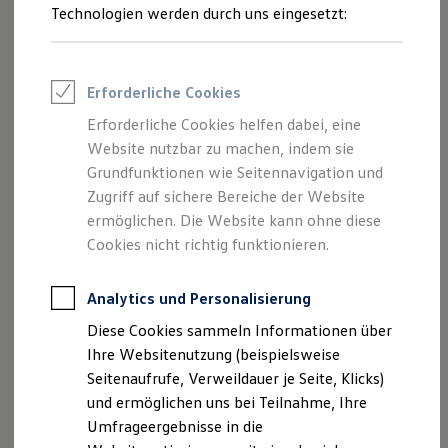
Reifenpakete
Technologien werden durch uns eingesetzt:
Leasing
Leasing-Angebote
Gebrauchtwagen Leasing
Junge Gebrauchtwagen-Leasing
Erforderliche Cookies
Elektroauto Leasing
Kleinwagen-Leasing
Erforderliche Cookies helfen dabei, eine
Leasing ohne Anzahlung
Website nutzbar zu machen, indem sie
Finanzierung
Autokredit mit Schlussrate
Grundfunktionen wie Seitennavigation und
Versicherungen und Garantien
Zugriff auf sichere Bereiche der Website
Kfz-Versicherung
ermöglichen. Die Website kann ohne diese
Restschuldversicherungen
Garantien
Cookies nicht richtig funktionieren.
Wartungsverträge
Geschäftskunden
Professional Class bei Volkswagen
Analytics und Personalisierung
Großkunden
Diese Cookies sammeln Informationen über
Behörden
Direktkunden
Ihre Websitenutzung (beispielsweise
Sonderfahrzeuge
Seitenaufrufe, Verweildauer je Seite, Klicks)
Anpfiff zum Gewinn
und ermöglichen uns bei Teilnahme, Ihre
Elektromobilität
Elektroautos
Umfrageergebnisse in die
ID. Tutorials