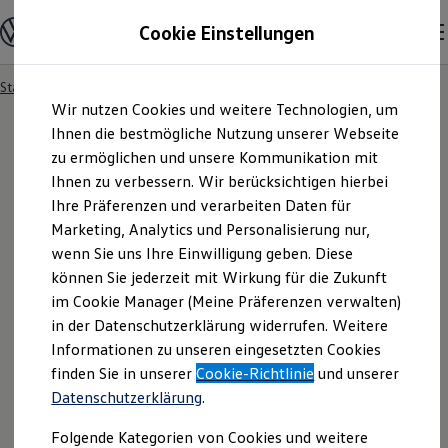
Modelle und Konfigurator
Cookie Einstellungen
Konfigurator
Modelle vergleichen
Konfiguration laden
Startseite
Besitzer und Service
Service- & Zubehörangebote
Zum
Zum
Autosuche
Wir nutzen Cookies und weitere Technologien, um
Hauptinhalt
Footer
Elektroautos
springen
springen
Ihnen die bestmögliche Nutzung unserer Webseite
ENERGY Sondermodelle
Nutzfahrzeuge
zu ermöglichen und unsere Kommunikation mit
SUV und CUV
Ihnen zu verbessern. Wir berücksichtigen hierbei
Familienautos
Ihre Präferenzen und verarbeiten Daten für
Kombis
Kompaktwagen
Marketing, Analytics und Personalisierung nur,
Sportwagen
wenn Sie uns Ihre Einwilligung geben. Diese
Schnell verfügbare Fahrzeuge
Angebote und Produkte
können Sie jederzeit mit Wirkung für die Zukunft
Aktuelle Angebote
im Cookie Manager (Meine Präferenzen verwalten)
E-Auto-Förderung
in der Datenschutzerklärung widerrufen. Weitere
Volkswagen Marktplatz
Informationen zu unseren eingesetzten Cookies
Die ENERGY Sondermodelle
Junge Gebrauchtwagen und Gebrauchtwagen
finden Sie in unserer
Cookie-Richtlinie
und unserer
Volkswagen Zertifizierte Gebrauchtwagen
Datenschutzerklärung
.
Elektromobilität bei Gebrauchtwagen
Zubehör- und Serviceangebote
Folgende Kategorien von Cookies und weitere
Saisonangebote