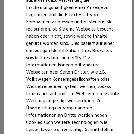
außerdem dazu verwendet, die
Hybridautos
Erscheinungshäufigkeit einer Anzeige zu
Marke und Erlebnis
begrenzen und die Effektivität von
Volkswagen R und R Experience
R-Modelle
Kampagnen zu messen und zu steuern. Sie
R Experience
registrieren, ob Sie eine Webseite besucht
Driving Experience
haben oder nicht, sowie welche Inhalte
Volkswagen entdecken
Werkbesichtigung
genutzt worden sind. Dies basiert auf einer
Factory visit
eindeutigen Identifikation Ihres Browsers
Lifestyle Shop
sowie Ihres Internetgeräts. Die
T-Roc Kollektion
Golf Kollektion
Informationen können mit anderen
ID. Kollektion
Webseiten oder Seiten Dritter, wie z.B.
Volkswagen Kollektion
Volkswagen Konzerngesellschaften oder
R-Kollektion
GTI Kollektion
Werbetreibenden, geteilt werden, sodass
Fußball Drop
Ihnen auch auf anderen Webseiten relevante
we drive football
Werbung angezeigt werden kann. Zur
#wedriveproud
Besitzer und Service
Übermittlung der vorgenannten
myVolkswagen
Informationen an Dritte werden neben
Software Updates
Cookies auch weitere Technologien wie
Service und Ersatzteile
Inspektion und HU/AU
beispielsweise serverseitige Schnittstellen
Reparaturen und Checks