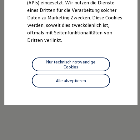
(APIs) eingesetzt. Wir nutzen die Dienste
Motorenöl und Flüssigkeiten
eines Dritten für die Verarbeitung solcher
Räder und Reifen
Pannen- und Unfallhilfe
Daten zu Marketing Zwecken. Diese Cookies
Economy Service
werden, soweit dies zweckdienlich ist,
Volkswagen Teile
oftmals mit Seitenfunktionalitäten von
Zubehör
Modellspezifisches Zubehör
Dritten verlinkt.
Schutz und Pflege
Transport
Entertainment und Elektronik
Individualisieren
Nur technisch notwendige
Wallbox und Ladekabel
Cookies
Digitale Extras
Dienste für Ihr Modell finden
Alle akzeptieren
Volkswagen Apps, Login und Shop
Handy und Fahrzeug verbinden
Updates für Software, Karten und Radio
Über Ihr Auto
Vorgängermodelle
Kundeninformationen
Volkswagen Kundenbetreuung
Warn- und Kontrollleuchten
Assistenzsysteme
Digitale Betriebsanleitung
Live Beratung