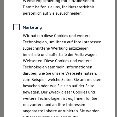
Websiteoptimierung mit einzubeziehen.
Elektrofahrzeugkonzepte
Damit helfen sie uns, Ihr Nutzererlebnis
ID. EVERY1
Reichweite
persönlich auf Sie zuzuschneiden.
Reichweite der ID. Modelle
Reichweite im Winter
Rekuperation
Marketing
Laden
Wir nutzen diese Cookies und weitere
Laden unterwegs
Laden Zuhause
Technologien, um Ihnen auf Ihre Interessen
Ladestationen finden
zugeschnittene Werbung anzuzeigen,
Ladezeitensimulator
innerhalb und außerhalb der Volkswagen
Batterie
Sicherheit
Webseiten. Diese Cookies und weitere
Garantie und Lebensdauer
Technologien sammeln Informationen
Nachhaltigkeit
darüber, wie Sie unsere Webseite nutzen,
Technologie
Kosten und Kauf
zum Beispiel, welche Seiten Sie am meisten
Verbrauchskosten
besuchen oder wie Sie sich auf der Seite
Kaufoptionen
bewegen. Der Zweck dieser Cookies und
E-Auto-Förderung
Software und Konnektivität
weitere Technologien ist es, Ihnen für Sie
Die ID. Software 6
relevantere und an Ihre Interessen
ID. Software Versionen und Updates
angepasste Inhalte anzubieten. Sie werden
Digitale Extras
Schnittstellen zu Ihrem ID.