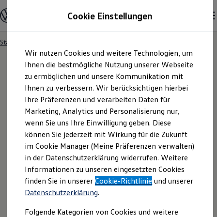
Modelle und Konfigurator
Cookie Einstellungen
Konfigurator
Modelle vergleichen
Konfiguration laden
Startseite
Besitzer und Service
Service- & Zubehörangebote
Zum
Zum
Autosuche
Wir nutzen Cookies und weitere Technologien, um
Hauptinhalt
Footer
Elektroautos
springen
springen
Ihnen die bestmögliche Nutzung unserer Webseite
ENERGY Sondermodelle
Nutzfahrzeuge
zu ermöglichen und unsere Kommunikation mit
SUV und CUV
Ihnen zu verbessern. Wir berücksichtigen hierbei
Familienautos
Ihre Präferenzen und verarbeiten Daten für
Kombis
Kompaktwagen
Marketing, Analytics und Personalisierung nur,
Sportwagen
wenn Sie uns Ihre Einwilligung geben. Diese
Schnell verfügbare Fahrzeuge
Angebote und Produkte
können Sie jederzeit mit Wirkung für die Zukunft
Aktuelle Angebote
im Cookie Manager (Meine Präferenzen verwalten)
E-Auto-Förderung
in der Datenschutzerklärung widerrufen. Weitere
Volkswagen Marktplatz
Informationen zu unseren eingesetzten Cookies
Die ENERGY Sondermodelle
Junge Gebrauchtwagen und Gebrauchtwagen
finden Sie in unserer
Cookie-Richtlinie
und unserer
Volkswagen Zertifizierte Gebrauchtwagen
Datenschutzerklärung
.
Elektromobilität bei Gebrauchtwagen
Zubehör- und Serviceangebote
Folgende Kategorien von Cookies und weitere
Saisonangebote