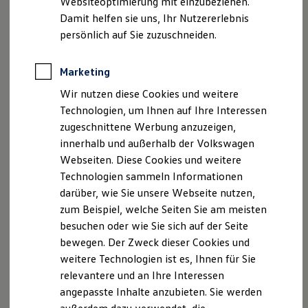
Websiteoptimierung mit einzubeziehen.
Elektrofahrzeugkonzepte
Damit helfen sie uns, Ihr Nutzererlebnis
ID. EVERY1
Reichweite
persönlich auf Sie zuzuschneiden.
Reichweite der ID. Modelle
Reichweite im Winter
Rekuperation
Marketing
Laden
Wir nutzen diese Cookies und weitere
Laden unterwegs
Laden Zuhause
Technologien, um Ihnen auf Ihre Interessen
Ladestationen finden
zugeschnittene Werbung anzuzeigen,
Ladezeitensimulator
innerhalb und außerhalb der Volkswagen
Batterie
Sicherheit
Webseiten. Diese Cookies und weitere
Garantie und Lebensdauer
Technologien sammeln Informationen
Nachhaltigkeit
darüber, wie Sie unsere Webseite nutzen,
Technologie
Kosten und Kauf
zum Beispiel, welche Seiten Sie am meisten
Verbrauchskosten
besuchen oder wie Sie sich auf der Seite
Kaufoptionen
bewegen. Der Zweck dieser Cookies und
E-Auto-Förderung
Software und Konnektivität
weitere Technologien ist es, Ihnen für Sie
Die ID. Software 6
relevantere und an Ihre Interessen
ID. Software Versionen und Updates
angepasste Inhalte anzubieten. Sie werden
Digitale Extras
Schnittstellen zu Ihrem ID.