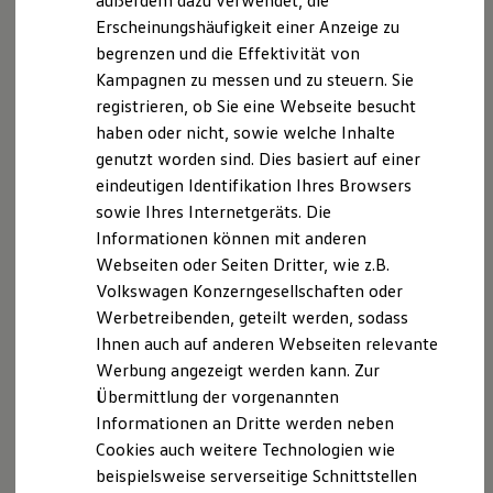
außerdem dazu verwendet, die
Hybridautos
Erscheinungshäufigkeit einer Anzeige zu
Marke und Erlebnis
begrenzen und die Effektivität von
Volkswagen R und R Experience
R-Modelle
Kampagnen zu messen und zu steuern. Sie
R Experience
registrieren, ob Sie eine Webseite besucht
Driving Experience
haben oder nicht, sowie welche Inhalte
Volkswagen entdecken
Werkbesichtigung
genutzt worden sind. Dies basiert auf einer
Factory visit
eindeutigen Identifikation Ihres Browsers
Lifestyle Shop
sowie Ihres Internetgeräts. Die
T-Roc Kollektion
Golf Kollektion
Informationen können mit anderen
ID. Kollektion
Webseiten oder Seiten Dritter, wie z.B.
Volkswagen Kollektion
Volkswagen Konzerngesellschaften oder
R-Kollektion
GTI Kollektion
Werbetreibenden, geteilt werden, sodass
Fußball Drop
Ihnen auch auf anderen Webseiten relevante
we drive football
Werbung angezeigt werden kann. Zur
#wedriveproud
Besitzer und Service
Übermittlung der vorgenannten
myVolkswagen
Informationen an Dritte werden neben
Software Updates
Cookies auch weitere Technologien wie
Service und Ersatzteile
Inspektion und HU/AU
beispielsweise serverseitige Schnittstellen
Reparaturen und Checks