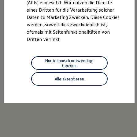
(APIs) eingesetzt. Wir nutzen die Dienste
Motorenöl und Flüssigkeiten
eines Dritten für die Verarbeitung solcher
Räder und Reifen
Pannen- und Unfallhilfe
Daten zu Marketing Zwecken. Diese Cookies
Economy Service
werden, soweit dies zweckdienlich ist,
Volkswagen Teile
oftmals mit Seitenfunktionalitäten von
Zubehör
Modellspezifisches Zubehör
Dritten verlinkt.
Schutz und Pflege
Transport
Entertainment und Elektronik
Individualisieren
Nur technisch notwendige
Wallbox und Ladekabel
Cookies
Digitale Extras
Dienste für Ihr Modell finden
Alle akzeptieren
Volkswagen Apps, Login und Shop
Handy und Fahrzeug verbinden
Updates für Software, Karten und Radio
Über Ihr Auto
Vorgängermodelle
Kundeninformationen
Volkswagen Kundenbetreuung
Warn- und Kontrollleuchten
Assistenzsysteme
Digitale Betriebsanleitung
Live Beratung