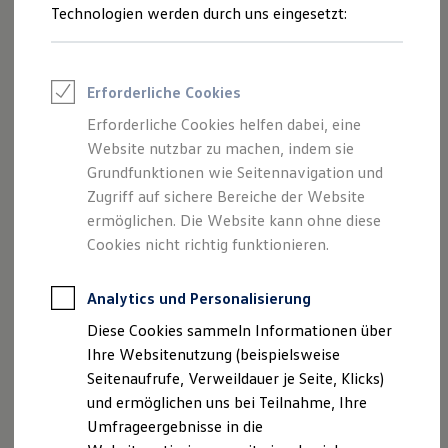
Reifenpakete
Technologien werden durch uns eingesetzt:
Leasing
Leasing-Angebote
Gebrauchtwagen Leasing
Junge Gebrauchtwagen-Leasing
Erforderliche Cookies
Elektroauto Leasing
Kleinwagen-Leasing
Erforderliche Cookies helfen dabei, eine
Leasing ohne Anzahlung
Website nutzbar zu machen, indem sie
Finanzierung
Autokredit mit Schlussrate
Grundfunktionen wie Seitennavigation und
Versicherungen und Garantien
Zugriff auf sichere Bereiche der Website
Kfz-Versicherung
ermöglichen. Die Website kann ohne diese
Restschuldversicherungen
Garantien
Cookies nicht richtig funktionieren.
Wartungsverträge
Geschäftskunden
Professional Class bei Volkswagen
Analytics und Personalisierung
Großkunden
Diese Cookies sammeln Informationen über
Behörden
Direktkunden
Ihre Websitenutzung (beispielsweise
Sonderfahrzeuge
Seitenaufrufe, Verweildauer je Seite, Klicks)
Anpfiff zum Gewinn
und ermöglichen uns bei Teilnahme, Ihre
Elektromobilität
Elektroautos
Umfrageergebnisse in die
ID. Tutorials