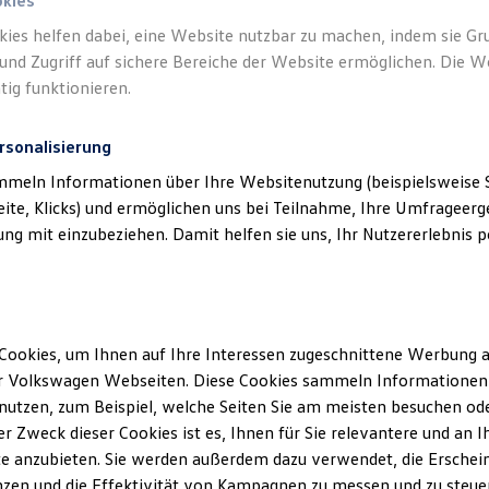
okies
kies helfen dabei, eine Website nutzbar zu machen, indem sie G
und Zugriff auf sichere Bereiche der Website ermöglichen. Die W
tig funktionieren.
rsonalisierung
mmeln Informationen über Ihre Websitenutzung (beispielsweise S
eite, Klicks) und ermöglichen uns bei Teilnahme, Ihre Umfrageerge
g mit einzubeziehen. Damit helfen sie uns, Ihr Nutzererlebnis pe
Cookies, um Ihnen auf Ihre Interessen zugeschnittene Werbung a
r Volkswagen Webseiten. Diese Cookies sammeln Informationen 
utzen, zum Beispiel, welche Seiten Sie am meisten besuchen oder
r Zweck dieser Cookies ist es, Ihnen für Sie relevantere und an I
e anzubieten. Sie werden außerdem dazu verwendet, die Erschein
zen und die Effektivität von Kampagnen zu messen und zu steuern