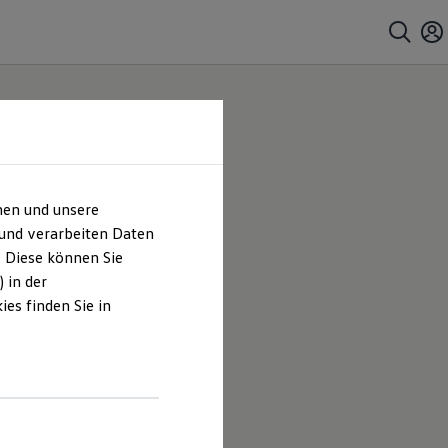
hen und unsere
 und verarbeiten Daten
. Diese können Sie
 in der
es finden Sie in