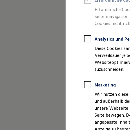
Erforderliche Co
Reifenpakete
Leasing
Erforderliche Coo
Leasing-Angebote
Seitennavigation 
Gebrauchtwagen Leasing
Cookies nicht rich
Junge Gebrauchtwagen-Leasing
Elektroauto Leasing
Kleinwagen-Leasing
Analytics und Pe
Leasing ohne Anzahlung
Finanzierung
Diese Cookies sa
Autokredit mit Schlussrate
Versicherungen und Garantien
Verweildauer je S
Kfz-Versicherung
Websiteoptimierun
Restschuldversicherungen
zuzuschneiden.
Garantien
Wartungsverträge
Geschäftskunden
Marketing
Professional Class bei Volkswagen
Großkunden
Wir nutzen diese 
Behörden
und außerhalb de
Direktkunden
Sonderfahrzeuge
unsere Webseite n
Anpfiff zum Gewinn
Seite bewegen. De
Elektromobilität
angepasste Inhalt
Elektroautos
ID. Tutorials
Anzeige zu begren