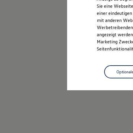
Elektrofahrzeugkonzepte
Sie eine Webseite
ID. EVERY1
einer eindeutigen
Reichweite
Reichweite der ID. Modelle
mit anderen Webse
Reichweite im Winter
Werbetreibenden,
Rekuperation
angezeigt werden 
Laden
Laden unterwegs
Marketing Zwecken
Laden Zuhause
Seitenfunktionali
Ladestationen finden
Ladezeitensimulator
Batterie
Sicherheit
Optional
Garantie und Lebensdauer
Nachhaltigkeit
Technologie
Kosten und Kauf
Verbrauchskosten
Kaufoptionen
E-Auto-Förderung
Software und Konnektivität
Die ID. Software 6
ID. Software Versionen und Updates
Digitale Extras
Schnittstellen zu Ihrem ID.