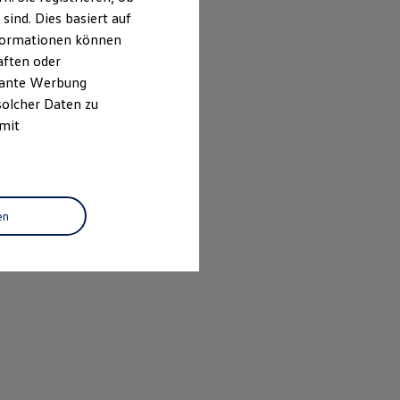
ind. Dies basiert auf
Informationen können
aften oder
evante Werbung
solcher Daten zu
 mit
en