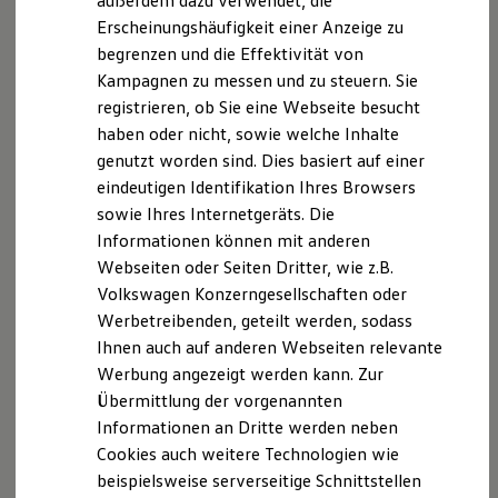
außerdem dazu verwendet, die
Hybridautos
Erscheinungshäufigkeit einer Anzeige zu
Marke und Erlebnis
begrenzen und die Effektivität von
Volkswagen R und R Experience
R-Modelle
Kampagnen zu messen und zu steuern. Sie
R Experience
registrieren, ob Sie eine Webseite besucht
Driving Experience
haben oder nicht, sowie welche Inhalte
Volkswagen entdecken
Werkbesichtigung
genutzt worden sind. Dies basiert auf einer
Factory visit
eindeutigen Identifikation Ihres Browsers
Lifestyle Shop
sowie Ihres Internetgeräts. Die
T-Roc Kollektion
Golf Kollektion
Informationen können mit anderen
ID. Kollektion
Webseiten oder Seiten Dritter, wie z.B.
Volkswagen Kollektion
Volkswagen Konzerngesellschaften oder
R-Kollektion
GTI Kollektion
Werbetreibenden, geteilt werden, sodass
Fußball Drop
Ihnen auch auf anderen Webseiten relevante
we drive football
Werbung angezeigt werden kann. Zur
#wedriveproud
Besitzer und Service
Übermittlung der vorgenannten
myVolkswagen
Informationen an Dritte werden neben
Software Updates
Cookies auch weitere Technologien wie
Service und Ersatzteile
Inspektion und HU/AU
beispielsweise serverseitige Schnittstellen
Reparaturen und Checks