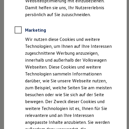
Websiteoptimierung mit einzubeziehen.
Elektrofahrzeugkonzepte
Damit helfen sie uns, Ihr Nutzererlebnis
ID. EVERY1
Reichweite
persönlich auf Sie zuzuschneiden.
Reichweite der ID. Modelle
Reichweite im Winter
Rekuperation
Marketing
Laden
Wir nutzen diese Cookies und weitere
Laden unterwegs
Laden Zuhause
Technologien, um Ihnen auf Ihre Interessen
Ladestationen finden
zugeschnittene Werbung anzuzeigen,
Ladezeitensimulator
innerhalb und außerhalb der Volkswagen
Batterie
Sicherheit
Webseiten. Diese Cookies und weitere
Garantie und Lebensdauer
Technologien sammeln Informationen
Nachhaltigkeit
darüber, wie Sie unsere Webseite nutzen,
Technologie
Kosten und Kauf
zum Beispiel, welche Seiten Sie am meisten
Verbrauchskosten
besuchen oder wie Sie sich auf der Seite
Kaufoptionen
bewegen. Der Zweck dieser Cookies und
E-Auto-Förderung
Software und Konnektivität
weitere Technologien ist es, Ihnen für Sie
Die ID. Software 6
relevantere und an Ihre Interessen
ID. Software Versionen und Updates
angepasste Inhalte anzubieten. Sie werden
Digitale Extras
Schnittstellen zu Ihrem ID.