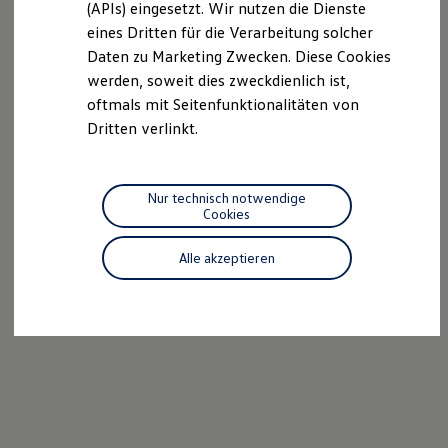
(APIs) eingesetzt. Wir nutzen die Dienste
Motorenöl und Flüssigkeiten
eines Dritten für die Verarbeitung solcher
Räder und Reifen
Pannen- und Unfallhilfe
Daten zu Marketing Zwecken. Diese Cookies
Economy Service
werden, soweit dies zweckdienlich ist,
Volkswagen Teile
oftmals mit Seitenfunktionalitäten von
Zubehör
Modellspezifisches Zubehör
Dritten verlinkt.
Schutz und Pflege
Transport
Entertainment und Elektronik
Individualisieren
Nur technisch notwendige
Wallbox und Ladekabel
Cookies
Digitale Extras
Dienste für Ihr Modell finden
Alle akzeptieren
Volkswagen Apps, Login und Shop
Handy und Fahrzeug verbinden
Updates für Software, Karten und Radio
Über Ihr Auto
Vorgängermodelle
Kundeninformationen
Volkswagen Kundenbetreuung
Warn- und Kontrollleuchten
Assistenzsysteme
Digitale Betriebsanleitung
Live Beratung