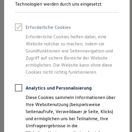
Reifenpakete
Technologien werden durch uns eingesetzt:
Leasing
Leasing-Angebote
Gebrauchtwagen Leasing
Junge Gebrauchtwagen-Leasing
Erforderliche Cookies
Elektroauto Leasing
Kleinwagen-Leasing
Erforderliche Cookies helfen dabei, eine
Leasing ohne Anzahlung
Website nutzbar zu machen, indem sie
Finanzierung
Autokredit mit Schlussrate
Grundfunktionen wie Seitennavigation und
Versicherungen und Garantien
Zugriff auf sichere Bereiche der Website
Kfz-Versicherung
ermöglichen. Die Website kann ohne diese
Restschuldversicherungen
Garantien
Cookies nicht richtig funktionieren.
Wartungsverträge
Geschäftskunden
Professional Class bei Volkswagen
Analytics und Personalisierung
Großkunden
Diese Cookies sammeln Informationen über
Behörden
Direktkunden
Ihre Websitenutzung (beispielsweise
Sonderfahrzeuge
Seitenaufrufe, Verweildauer je Seite, Klicks)
Anpfiff zum Gewinn
und ermöglichen uns bei Teilnahme, Ihre
Elektromobilität
Elektroautos
Umfrageergebnisse in die
ID. Tutorials