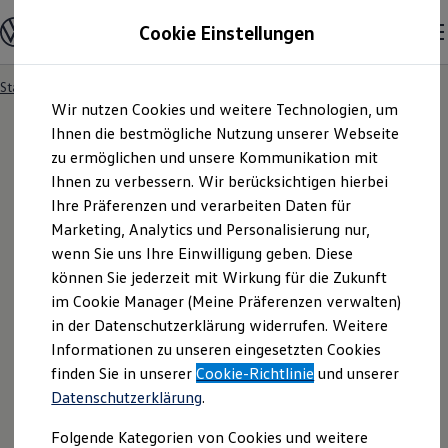
Modelle und Konfigurator
Cookie Einstellungen
Konfigurator
Modelle vergleichen
Konfiguration laden
Startseite
Besitzer und Service
Service- & Zubehörangebote
Zum
Zum
Autosuche
Wir nutzen Cookies und weitere Technologien, um
Hauptinhalt
Footer
Elektroautos
springen
springen
Ihnen die bestmögliche Nutzung unserer Webseite
ENERGY Sondermodelle
Nutzfahrzeuge
zu ermöglichen und unsere Kommunikation mit
SUV und CUV
Ihnen zu verbessern. Wir berücksichtigen hierbei
Familienautos
Ihre Präferenzen und verarbeiten Daten für
Kombis
Kompaktwagen
Marketing, Analytics und Personalisierung nur,
Sportwagen
wenn Sie uns Ihre Einwilligung geben. Diese
Schnell verfügbare Fahrzeuge
Angebote und Produkte
können Sie jederzeit mit Wirkung für die Zukunft
Aktuelle Angebote
im Cookie Manager (Meine Präferenzen verwalten)
E-Auto-Förderung
in der Datenschutzerklärung widerrufen. Weitere
Volkswagen Marktplatz
Informationen zu unseren eingesetzten Cookies
Die ENERGY Sondermodelle
Junge Gebrauchtwagen und Gebrauchtwagen
finden Sie in unserer
Cookie-Richtlinie
und unserer
Volkswagen Zertifizierte Gebrauchtwagen
Datenschutzerklärung
.
Elektromobilität bei Gebrauchtwagen
Zubehör- und Serviceangebote
Folgende Kategorien von Cookies und weitere
Saisonangebote