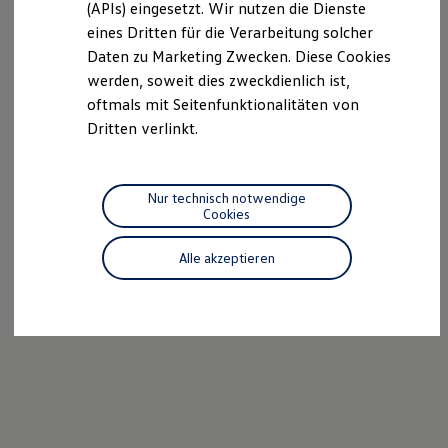
(APIs) eingesetzt. Wir nutzen die Dienste
Motorenöl und Flüssigkeiten
eines Dritten für die Verarbeitung solcher
Räder und Reifen
Pannen- und Unfallhilfe
Daten zu Marketing Zwecken. Diese Cookies
Economy Service
werden, soweit dies zweckdienlich ist,
Volkswagen Teile
oftmals mit Seitenfunktionalitäten von
Zubehör
Modellspezifisches Zubehör
Dritten verlinkt.
Schutz und Pflege
Transport
Entertainment und Elektronik
Individualisieren
Nur technisch notwendige
Wallbox und Ladekabel
Cookies
Digitale Extras
Dienste für Ihr Modell finden
Alle akzeptieren
Volkswagen Apps, Login und Shop
Handy und Fahrzeug verbinden
Updates für Software, Karten und Radio
Über Ihr Auto
Vorgängermodelle
Kundeninformationen
Volkswagen Kundenbetreuung
Warn- und Kontrollleuchten
Assistenzsysteme
Digitale Betriebsanleitung
Live Beratung