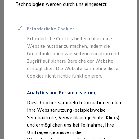
Reifenpakete
Technologien werden durch uns eingesetzt:
Leasing
Leasing-Angebote
Gebrauchtwagen Leasing
Junge Gebrauchtwagen-Leasing
Erforderliche Cookies
Elektroauto Leasing
Kleinwagen-Leasing
Erforderliche Cookies helfen dabei, eine
Leasing ohne Anzahlung
Website nutzbar zu machen, indem sie
Finanzierung
Autokredit mit Schlussrate
Grundfunktionen wie Seitennavigation und
Versicherungen und Garantien
Zugriff auf sichere Bereiche der Website
Kfz-Versicherung
ermöglichen. Die Website kann ohne diese
Restschuldversicherungen
Garantien
Cookies nicht richtig funktionieren.
Wartungsverträge
Geschäftskunden
Professional Class bei Volkswagen
Analytics und Personalisierung
Großkunden
Diese Cookies sammeln Informationen über
Behörden
Direktkunden
Ihre Websitenutzung (beispielsweise
Sonderfahrzeuge
Seitenaufrufe, Verweildauer je Seite, Klicks)
Anpfiff zum Gewinn
und ermöglichen uns bei Teilnahme, Ihre
Elektromobilität
Elektroautos
Umfrageergebnisse in die
ID. Tutorials