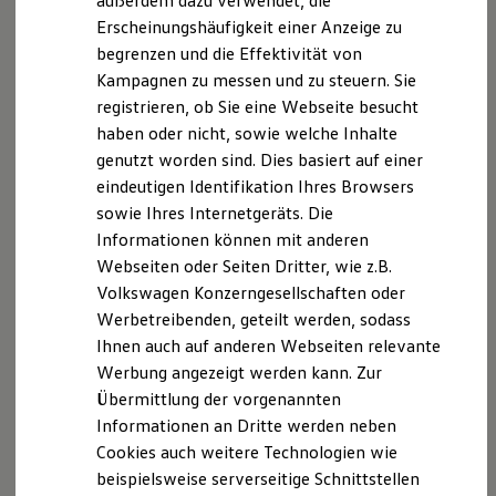
außerdem dazu verwendet, die
Hybridautos
Erscheinungshäufigkeit einer Anzeige zu
Marke und Erlebnis
begrenzen und die Effektivität von
Volkswagen R und R Experience
R-Modelle
Kampagnen zu messen und zu steuern. Sie
R Experience
registrieren, ob Sie eine Webseite besucht
Driving Experience
haben oder nicht, sowie welche Inhalte
Volkswagen entdecken
Werkbesichtigung
genutzt worden sind. Dies basiert auf einer
Factory visit
eindeutigen Identifikation Ihres Browsers
Lifestyle Shop
sowie Ihres Internetgeräts. Die
T-Roc Kollektion
Golf Kollektion
Informationen können mit anderen
ID. Kollektion
Webseiten oder Seiten Dritter, wie z.B.
Volkswagen Kollektion
Volkswagen Konzerngesellschaften oder
R-Kollektion
GTI Kollektion
Werbetreibenden, geteilt werden, sodass
Fußball Drop
Ihnen auch auf anderen Webseiten relevante
we drive football
Werbung angezeigt werden kann. Zur
#wedriveproud
Besitzer und Service
Übermittlung der vorgenannten
myVolkswagen
Informationen an Dritte werden neben
Software Updates
Cookies auch weitere Technologien wie
Service und Ersatzteile
Inspektion und HU/AU
beispielsweise serverseitige Schnittstellen
Reparaturen und Checks