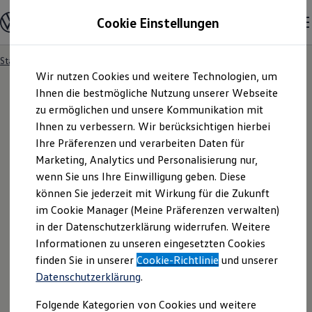
Modelle und Konfigurator
Cookie Einstellungen
Konfigurator
Modelle vergleichen
Konfiguration laden
Startseite
Besitzer und Service
Service- & Zubehörangebote
Zum
Zum
Autosuche
Wir nutzen Cookies und weitere Technologien, um
Hauptinhalt
Footer
Elektroautos
springen
springen
Ihnen die bestmögliche Nutzung unserer Webseite
ENERGY Sondermodelle
Nutzfahrzeuge
zu ermöglichen und unsere Kommunikation mit
SUV und CUV
Ihnen zu verbessern. Wir berücksichtigen hierbei
Familienautos
Ihre Präferenzen und verarbeiten Daten für
Kombis
Kompaktwagen
Marketing, Analytics und Personalisierung nur,
Sportwagen
wenn Sie uns Ihre Einwilligung geben. Diese
Schnell verfügbare Fahrzeuge
Angebote und Produkte
können Sie jederzeit mit Wirkung für die Zukunft
Aktuelle Angebote
im Cookie Manager (Meine Präferenzen verwalten)
E-Auto-Förderung
in der Datenschutzerklärung widerrufen. Weitere
Volkswagen Marktplatz
Informationen zu unseren eingesetzten Cookies
Die ENERGY Sondermodelle
Junge Gebrauchtwagen und Gebrauchtwagen
finden Sie in unserer
Cookie-Richtlinie
und unserer
Volkswagen Zertifizierte Gebrauchtwagen
Datenschutzerklärung
.
Elektromobilität bei Gebrauchtwagen
Zubehör- und Serviceangebote
Folgende Kategorien von Cookies und weitere
Saisonangebote