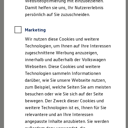
Websiteoptimierung mit einzubeziehen.
Elektrofahrzeugkonzepte
Damit helfen sie uns, Ihr Nutzererlebnis
ID. EVERY1
Reichweite
persönlich auf Sie zuzuschneiden.
Reichweite der ID. Modelle
Reichweite im Winter
Rekuperation
Marketing
Laden
Wir nutzen diese Cookies und weitere
Laden unterwegs
Laden Zuhause
Technologien, um Ihnen auf Ihre Interessen
Ladestationen finden
zugeschnittene Werbung anzuzeigen,
Ladezeitensimulator
innerhalb und außerhalb der Volkswagen
Batterie
Sicherheit
Webseiten. Diese Cookies und weitere
Garantie und Lebensdauer
Technologien sammeln Informationen
Nachhaltigkeit
darüber, wie Sie unsere Webseite nutzen,
Technologie
Kosten und Kauf
zum Beispiel, welche Seiten Sie am meisten
Verbrauchskosten
besuchen oder wie Sie sich auf der Seite
Kaufoptionen
bewegen. Der Zweck dieser Cookies und
E-Auto-Förderung
Software und Konnektivität
weitere Technologien ist es, Ihnen für Sie
Die ID. Software 6
relevantere und an Ihre Interessen
ID. Software Versionen und Updates
angepasste Inhalte anzubieten. Sie werden
Digitale Extras
Schnittstellen zu Ihrem ID.