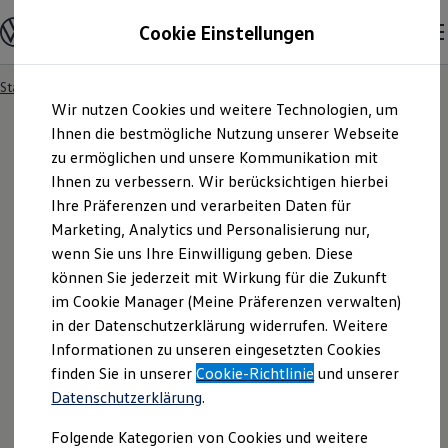
Modelle und Konfigurator
Cookie Einstellungen
Konfigurator
Modelle vergleichen
Konfiguration laden
Startseite
Besitzer und Service
Service- & Zubehörangebote
Zum
Zum
Autosuche
Wir nutzen Cookies und weitere Technologien, um
Hauptinhalt
Footer
Elektroautos
springen
springen
Ihnen die bestmögliche Nutzung unserer Webseite
ENERGY Sondermodelle
Nutzfahrzeuge
zu ermöglichen und unsere Kommunikation mit
SUV und CUV
Ihnen zu verbessern. Wir berücksichtigen hierbei
Familienautos
Ihre Präferenzen und verarbeiten Daten für
Kombis
Kompaktwagen
Marketing, Analytics und Personalisierung nur,
Sportwagen
wenn Sie uns Ihre Einwilligung geben. Diese
Schnell verfügbare Fahrzeuge
Angebote und Produkte
können Sie jederzeit mit Wirkung für die Zukunft
Aktuelle Angebote
im Cookie Manager (Meine Präferenzen verwalten)
E-Auto-Förderung
in der Datenschutzerklärung widerrufen. Weitere
Volkswagen Marktplatz
Informationen zu unseren eingesetzten Cookies
Die ENERGY Sondermodelle
Junge Gebrauchtwagen und Gebrauchtwagen
finden Sie in unserer
Cookie-Richtlinie
und unserer
Volkswagen Zertifizierte Gebrauchtwagen
Datenschutzerklärung
.
Elektromobilität bei Gebrauchtwagen
Zubehör- und Serviceangebote
Folgende Kategorien von Cookies und weitere
Saisonangebote