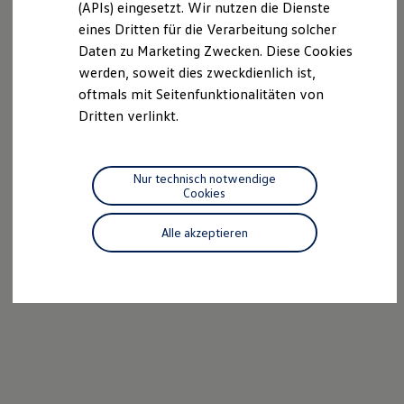
(APIs) eingesetzt. Wir nutzen die Dienste
Motorenöl und Flüssigkeiten
eines Dritten für die Verarbeitung solcher
Räder und Reifen
Pannen- und Unfallhilfe
Daten zu Marketing Zwecken. Diese Cookies
Economy Service
werden, soweit dies zweckdienlich ist,
Volkswagen Teile
oftmals mit Seitenfunktionalitäten von
Zubehör
Modellspezifisches Zubehör
Dritten verlinkt.
Schutz und Pflege
Transport
Entertainment und Elektronik
Individualisieren
Nur technisch notwendige
Wallbox und Ladekabel
Cookies
Digitale Extras
Dienste für Ihr Modell finden
Alle akzeptieren
Volkswagen Apps, Login und Shop
Handy und Fahrzeug verbinden
Updates für Software, Karten und Radio
Über Ihr Auto
Vorgängermodelle
Kundeninformationen
Volkswagen Kundenbetreuung
Warn- und Kontrollleuchten
Assistenzsysteme
Digitale Betriebsanleitung
Live Beratung