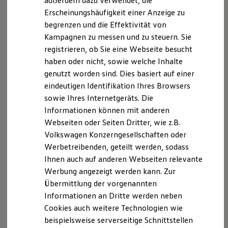
außerdem dazu verwendet, die
Hybridautos
Erscheinungshäufigkeit einer Anzeige zu
Marke und Erlebnis
begrenzen und die Effektivität von
Volkswagen R und R Experience
R-Modelle
Kampagnen zu messen und zu steuern. Sie
R Experience
registrieren, ob Sie eine Webseite besucht
Driving Experience
haben oder nicht, sowie welche Inhalte
Volkswagen entdecken
Werkbesichtigung
genutzt worden sind. Dies basiert auf einer
Factory visit
eindeutigen Identifikation Ihres Browsers
Lifestyle Shop
sowie Ihres Internetgeräts. Die
T-Roc Kollektion
Golf Kollektion
Informationen können mit anderen
ID. Kollektion
Webseiten oder Seiten Dritter, wie z.B.
Volkswagen Kollektion
Volkswagen Konzerngesellschaften oder
R-Kollektion
GTI Kollektion
Werbetreibenden, geteilt werden, sodass
Fußball Drop
Ihnen auch auf anderen Webseiten relevante
we drive football
Werbung angezeigt werden kann. Zur
#wedriveproud
Besitzer und Service
Übermittlung der vorgenannten
myVolkswagen
Informationen an Dritte werden neben
Software Updates
Cookies auch weitere Technologien wie
Service und Ersatzteile
Inspektion und HU/AU
beispielsweise serverseitige Schnittstellen
Reparaturen und Checks