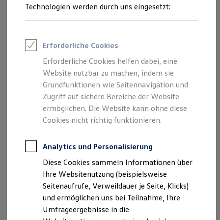
Reifenpakete
Technologien werden durch uns eingesetzt:
Leasing
Leasing-Angebote
Gebrauchtwagen Leasing
Junge Gebrauchtwagen-Leasing
Erforderliche Cookies
Elektroauto Leasing
Kleinwagen-Leasing
Erforderliche Cookies helfen dabei, eine
Leasing ohne Anzahlung
Website nutzbar zu machen, indem sie
Finanzierung
Autokredit mit Schlussrate
Grundfunktionen wie Seitennavigation und
Versicherungen und Garantien
Zugriff auf sichere Bereiche der Website
Kfz-Versicherung
ermöglichen. Die Website kann ohne diese
Restschuldversicherungen
Garantien
Cookies nicht richtig funktionieren.
Wartungsverträge
Geschäftskunden
Professional Class bei Volkswagen
Analytics und Personalisierung
Großkunden
Diese Cookies sammeln Informationen über
Behörden
Direktkunden
Ihre Websitenutzung (beispielsweise
Sonderfahrzeuge
Seitenaufrufe, Verweildauer je Seite, Klicks)
Anpfiff zum Gewinn
und ermöglichen uns bei Teilnahme, Ihre
Elektromobilität
Elektroautos
Umfrageergebnisse in die
ID. Tutorials