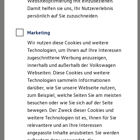
Websiteoptimierung mit einzubeziehen.
Der neue ID. Polo
Damit helfen sie uns, Ihr Nutzererlebnis
Der neue ID.3 Neo
Der ID.4
persönlich auf Sie zuzuschneiden.
Der ID.4 GTX
Der ID.5 GTX
Der ID.7
Marketing
Der ID.7 GTX
Wir nutzen diese Cookies und weitere
Der ID.7 Tourer
Der ID.7 GTX Tourer
Technologien, um Ihnen auf Ihre Interessen
Der ID. Buzz
zugeschnittene Werbung anzuzeigen,
Der neue ID. Cross
innerhalb und außerhalb der Volkswagen
Elektrofahrzeugkonzepte
ID. EVERY1
Webseiten. Diese Cookies und weitere
Reichweite
Technologien sammeln Informationen
Reichweite der ID. Modelle
darüber, wie Sie unsere Webseite nutzen,
Reichweite im Winter
Rekuperation
zum Beispiel, welche Seiten Sie am meisten
Laden
besuchen oder wie Sie sich auf der Seite
Laden unterwegs
bewegen. Der Zweck dieser Cookies und
Laden Zuhause
Ladestationen finden
weitere Technologien ist es, Ihnen für Sie
Ladezeitensimulator
relevantere und an Ihre Interessen
Batterie
angepasste Inhalte anzubieten. Sie werden
Sicherheit
Garantie und Lebensdauer