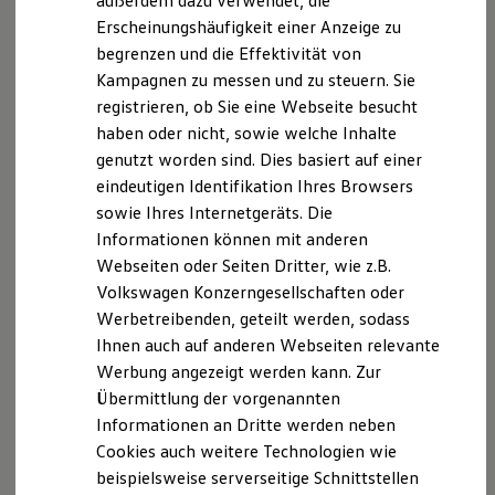
außerdem dazu verwendet, die
Nachhaltigkeit
Erscheinungshäufigkeit einer Anzeige zu
Technologie
begrenzen und die Effektivität von
Kosten und Kauf
Verbrauchskosten
Kampagnen zu messen und zu steuern. Sie
Kaufoptionen
registrieren, ob Sie eine Webseite besucht
E-Auto-Förderung
haben oder nicht, sowie welche Inhalte
Software und Konnektivität
Die ID. Software 6
genutzt worden sind. Dies basiert auf einer
ID. Software Versionen und Updates
eindeutigen Identifikation Ihres Browsers
Digitale Extras
sowie Ihres Internetgeräts. Die
Schnittstellen zu Ihrem ID.
Hybridautos
Informationen können mit anderen
Marke und Erlebnis
Webseiten oder Seiten Dritter, wie z.B.
Volkswagen R und R Experience
Volkswagen Konzerngesellschaften oder
R-Modelle
R Experience
Werbetreibenden, geteilt werden, sodass
Driving Experience
Ihnen auch auf anderen Webseiten relevante
Volkswagen entdecken
Werbung angezeigt werden kann. Zur
Werkbesichtigung
Factory visit
Übermittlung der vorgenannten
Lifestyle Shop
Informationen an Dritte werden neben
T-Roc Kollektion
Cookies auch weitere Technologien wie
Golf Kollektion
ID. Kollektion
beispielsweise serverseitige Schnittstellen
Volkswagen Kollektion