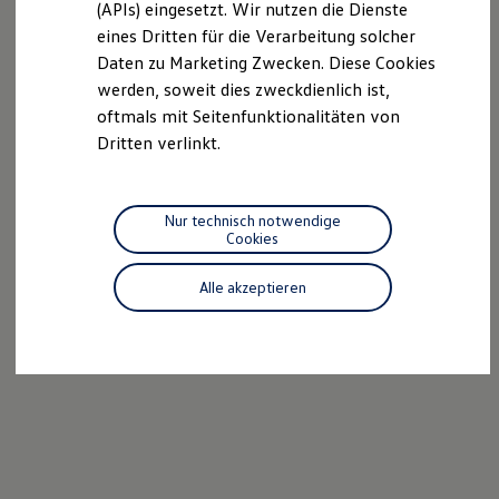
(APIs) eingesetzt. Wir nutzen die Dienste
R-Kollektion
eines Dritten für die Verarbeitung solcher
GTI Kollektion
Fußball Drop
Daten zu Marketing Zwecken. Diese Cookies
we drive football
werden, soweit dies zweckdienlich ist,
#wedriveproud
oftmals mit Seitenfunktionalitäten von
Besitzer und Service
myVolkswagen
Dritten verlinkt.
Software Updates
Service und Ersatzteile
Inspektion und HU/AU
Reparaturen und Checks
Nur technisch notwendige
Motorenöl und Flüssigkeiten
Cookies
Räder und Reifen
Pannen- und Unfallhilfe
Alle akzeptieren
Economy Service
Volkswagen Teile
Zubehör
Modellspezifisches Zubehör
Schutz und Pflege
Transport
Entertainment und Elektronik
Individualisieren
Wallbox und Ladekabel
Digitale Extras
Dienste für Ihr Modell finden