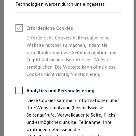
Reifenpakete
Technologien werden durch uns eingesetzt:
Leasing
Leasing-Angebote
Gebrauchtwagen Leasing
Junge Gebrauchtwagen-Leasing
Erforderliche Cookies
Elektroauto Leasing
Kleinwagen-Leasing
Erforderliche Cookies helfen dabei, eine
Leasing ohne Anzahlung
Website nutzbar zu machen, indem sie
Finanzierung
Autokredit mit Schlussrate
Grundfunktionen wie Seitennavigation und
Versicherungen und Garantien
Zugriff auf sichere Bereiche der Website
Kfz-Versicherung
ermöglichen. Die Website kann ohne diese
Restschuldversicherungen
Garantien
Cookies nicht richtig funktionieren.
Wartungsverträge
Geschäftskunden
Professional Class bei Volkswagen
Analytics und Personalisierung
Großkunden
Diese Cookies sammeln Informationen über
Behörden
Direktkunden
Ihre Websitenutzung (beispielsweise
Sonderfahrzeuge
Seitenaufrufe, Verweildauer je Seite, Klicks)
Anpfiff zum Gewinn
und ermöglichen uns bei Teilnahme, Ihre
Elektromobilität
Elektroautos
Umfrageergebnisse in die
ID. Tutorials