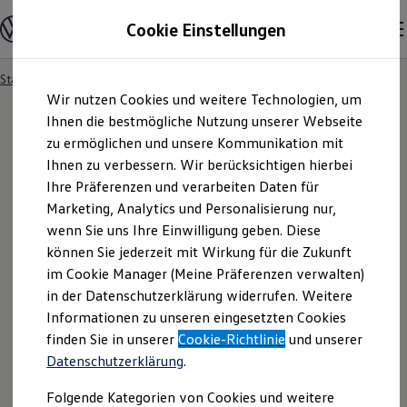
Modelle und Konfigurator
Cookie Einstellungen
Konfigurator
Modelle vergleichen
Konfiguration laden
Startseite
Besitzer und Service
Service- & Zubehörangebote
Zum
Zum
Autosuche
Wir nutzen Cookies und weitere Technologien, um
Hauptinhalt
Footer
Elektroautos
springen
springen
Ihnen die bestmögliche Nutzung unserer Webseite
ENERGY Sondermodelle
Nutzfahrzeuge
zu ermöglichen und unsere Kommunikation mit
SUV und CUV
Ihnen zu verbessern. Wir berücksichtigen hierbei
Familienautos
Ihre Präferenzen und verarbeiten Daten für
Kombis
Kompaktwagen
Marketing, Analytics und Personalisierung nur,
Sportwagen
wenn Sie uns Ihre Einwilligung geben. Diese
Schnell verfügbare Fahrzeuge
Angebote und Produkte
können Sie jederzeit mit Wirkung für die Zukunft
Aktuelle Angebote
im Cookie Manager (Meine Präferenzen verwalten)
E-Auto-Förderung
in der Datenschutzerklärung widerrufen. Weitere
Volkswagen Marktplatz
Informationen zu unseren eingesetzten Cookies
Die ENERGY Sondermodelle
Junge Gebrauchtwagen und Gebrauchtwagen
finden Sie in unserer
Cookie-Richtlinie
und unserer
Volkswagen Zertifizierte Gebrauchtwagen
Datenschutzerklärung
.
Elektromobilität bei Gebrauchtwagen
Zubehör- und Serviceangebote
Folgende Kategorien von Cookies und weitere
Saisonangebote