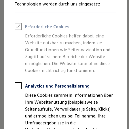
Reifenpakete
Technologien werden durch uns eingesetzt:
Leasing
Leasing-Angebote
Gebrauchtwagen Leasing
Junge Gebrauchtwagen-Leasing
Erforderliche Cookies
Elektroauto Leasing
Kleinwagen-Leasing
Erforderliche Cookies helfen dabei, eine
Leasing ohne Anzahlung
Website nutzbar zu machen, indem sie
Finanzierung
Autokredit mit Schlussrate
Grundfunktionen wie Seitennavigation und
Versicherungen und Garantien
Zugriff auf sichere Bereiche der Website
Kfz-Versicherung
ermöglichen. Die Website kann ohne diese
Restschuldversicherungen
Garantien
Cookies nicht richtig funktionieren.
Wartungsverträge
Geschäftskunden
Professional Class bei Volkswagen
Analytics und Personalisierung
Großkunden
Diese Cookies sammeln Informationen über
Behörden
Direktkunden
Ihre Websitenutzung (beispielsweise
Sonderfahrzeuge
Seitenaufrufe, Verweildauer je Seite, Klicks)
Anpfiff zum Gewinn
und ermöglichen uns bei Teilnahme, Ihre
Elektromobilität
Elektroautos
Umfrageergebnisse in die
ID. Tutorials