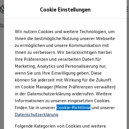
Modelle und Konfigurator
Cookie Einstellungen
Konfigurator
Modelle vergleichen
Konfiguration laden
Startseite
Besitzer und Service
Service- & Zubehörangebote
Zum
Zum
Autosuche
Wir nutzen Cookies und weitere Technologien, um
Hauptinhalt
Footer
Elektroautos
springen
springen
Ihnen die bestmögliche Nutzung unserer Webseite
ENERGY Sondermodelle
Nutzfahrzeuge
zu ermöglichen und unsere Kommunikation mit
SUV und CUV
Ihnen zu verbessern. Wir berücksichtigen hierbei
Familienautos
Ihre Präferenzen und verarbeiten Daten für
Kombis
Kompaktwagen
Marketing, Analytics und Personalisierung nur,
Sportwagen
wenn Sie uns Ihre Einwilligung geben. Diese
Schnell verfügbare Fahrzeuge
Angebote und Produkte
können Sie jederzeit mit Wirkung für die Zukunft
Aktuelle Angebote
im Cookie Manager (Meine Präferenzen verwalten)
E-Auto-Förderung
in der Datenschutzerklärung widerrufen. Weitere
Volkswagen Marktplatz
Informationen zu unseren eingesetzten Cookies
Die ENERGY Sondermodelle
Junge Gebrauchtwagen und Gebrauchtwagen
finden Sie in unserer
Cookie-Richtlinie
und unserer
Volkswagen Zertifizierte Gebrauchtwagen
Datenschutzerklärung
.
Elektromobilität bei Gebrauchtwagen
Zubehör- und Serviceangebote
Folgende Kategorien von Cookies und weitere
Saisonangebote