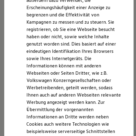
außerdem dazu verwendet, die
Hybridautos
Erscheinungshäufigkeit einer Anzeige zu
Marke und Erlebnis
begrenzen und die Effektivität von
Volkswagen R und R Experience
R-Modelle
Kampagnen zu messen und zu steuern. Sie
R Experience
registrieren, ob Sie eine Webseite besucht
Driving Experience
haben oder nicht, sowie welche Inhalte
Volkswagen entdecken
Werkbesichtigung
genutzt worden sind. Dies basiert auf einer
Factory visit
eindeutigen Identifikation Ihres Browsers
Lifestyle Shop
sowie Ihres Internetgeräts. Die
T-Roc Kollektion
Golf Kollektion
Informationen können mit anderen
ID. Kollektion
Webseiten oder Seiten Dritter, wie z.B.
Volkswagen Kollektion
Volkswagen Konzerngesellschaften oder
R-Kollektion
GTI Kollektion
Werbetreibenden, geteilt werden, sodass
Fußball Drop
Ihnen auch auf anderen Webseiten relevante
we drive football
Werbung angezeigt werden kann. Zur
#wedriveproud
Besitzer und Service
Übermittlung der vorgenannten
myVolkswagen
Informationen an Dritte werden neben
Software Updates
Cookies auch weitere Technologien wie
Service und Ersatzteile
Inspektion und HU/AU
beispielsweise serverseitige Schnittstellen
Reparaturen und Checks