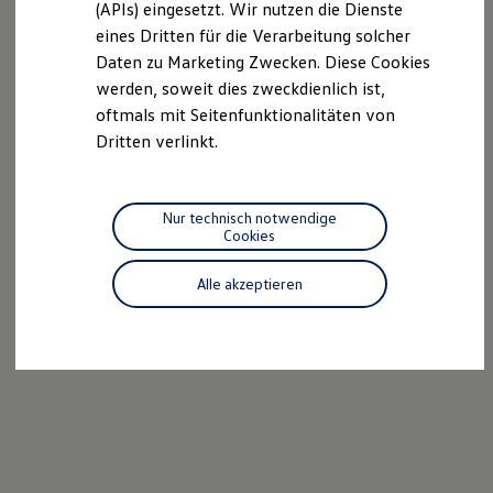
(APIs) eingesetzt. Wir nutzen die Dienste
Motorenöl und Flüssigkeiten
eines Dritten für die Verarbeitung solcher
Räder und Reifen
Pannen- und Unfallhilfe
Daten zu Marketing Zwecken. Diese Cookies
Economy Service
werden, soweit dies zweckdienlich ist,
Volkswagen Teile
oftmals mit Seitenfunktionalitäten von
Zubehör
Modellspezifisches Zubehör
Dritten verlinkt.
Schutz und Pflege
Transport
Entertainment und Elektronik
Individualisieren
Nur technisch notwendige
Wallbox und Ladekabel
Cookies
Digitale Extras
Dienste für Ihr Modell finden
Alle akzeptieren
Volkswagen Apps, Login und Shop
Handy und Fahrzeug verbinden
Updates für Software, Karten und Radio
Über Ihr Auto
Vorgängermodelle
Kundeninformationen
Volkswagen Kundenbetreuung
Warn- und Kontrollleuchten
Assistenzsysteme
Digitale Betriebsanleitung
Live Beratung