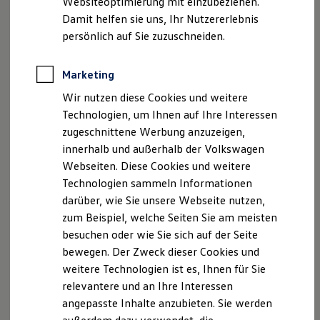
Websiteoptimierung mit einzubeziehen.
Elektrofahrzeugkonzepte
Damit helfen sie uns, Ihr Nutzererlebnis
ID. EVERY1
Reichweite
persönlich auf Sie zuzuschneiden.
Reichweite der ID. Modelle
Reichweite im Winter
Rekuperation
Marketing
Laden
Wir nutzen diese Cookies und weitere
Laden unterwegs
Laden Zuhause
Technologien, um Ihnen auf Ihre Interessen
Ladestationen finden
zugeschnittene Werbung anzuzeigen,
Ladezeitensimulator
innerhalb und außerhalb der Volkswagen
Batterie
Sicherheit
Webseiten. Diese Cookies und weitere
Garantie und Lebensdauer
Technologien sammeln Informationen
Nachhaltigkeit
darüber, wie Sie unsere Webseite nutzen,
Technologie
Kosten und Kauf
zum Beispiel, welche Seiten Sie am meisten
Verbrauchskosten
besuchen oder wie Sie sich auf der Seite
Kaufoptionen
bewegen. Der Zweck dieser Cookies und
E-Auto-Förderung
Software und Konnektivität
weitere Technologien ist es, Ihnen für Sie
Die ID. Software 6
relevantere und an Ihre Interessen
ID. Software Versionen und Updates
angepasste Inhalte anzubieten. Sie werden
Digitale Extras
Schnittstellen zu Ihrem ID.