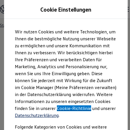
Modelle und Konfigurator
Cookie Einstellungen
Konfigurator
Modelle vergleichen
Konfiguration laden
Startseite
Besitzer und Service
Service- & Zubehörangebote
Zum
Zum
Autosuche
Wir nutzen Cookies und weitere Technologien, um
Hauptinhalt
Footer
Elektroautos
springen
springen
Ihnen die bestmögliche Nutzung unserer Webseite
ENERGY Sondermodelle
Nutzfahrzeuge
zu ermöglichen und unsere Kommunikation mit
SUV und CUV
Ihnen zu verbessern. Wir berücksichtigen hierbei
Familienautos
Ihre Präferenzen und verarbeiten Daten für
Kombis
Kompaktwagen
Marketing, Analytics und Personalisierung nur,
Sportwagen
wenn Sie uns Ihre Einwilligung geben. Diese
Schnell verfügbare Fahrzeuge
Angebote und Produkte
können Sie jederzeit mit Wirkung für die Zukunft
Aktuelle Angebote
im Cookie Manager (Meine Präferenzen verwalten)
E-Auto-Förderung
in der Datenschutzerklärung widerrufen. Weitere
Volkswagen Marktplatz
Informationen zu unseren eingesetzten Cookies
Die ENERGY Sondermodelle
Junge Gebrauchtwagen und Gebrauchtwagen
finden Sie in unserer
Cookie-Richtlinie
und unserer
Volkswagen Zertifizierte Gebrauchtwagen
Datenschutzerklärung
.
Elektromobilität bei Gebrauchtwagen
Zubehör- und Serviceangebote
Folgende Kategorien von Cookies und weitere
Saisonangebote