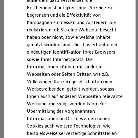
außerdem dazu verwendet, die
Hybridautos
Erscheinungshäufigkeit einer Anzeige zu
Marke und Erlebnis
begrenzen und die Effektivität von
Volkswagen R und R Experience
R-Modelle
Kampagnen zu messen und zu steuern. Sie
R Experience
registrieren, ob Sie eine Webseite besucht
Driving Experience
haben oder nicht, sowie welche Inhalte
Volkswagen entdecken
Werkbesichtigung
genutzt worden sind. Dies basiert auf einer
Factory visit
eindeutigen Identifikation Ihres Browsers
Lifestyle Shop
sowie Ihres Internetgeräts. Die
T-Roc Kollektion
Golf Kollektion
Informationen können mit anderen
ID. Kollektion
Webseiten oder Seiten Dritter, wie z.B.
Volkswagen Kollektion
Volkswagen Konzerngesellschaften oder
R-Kollektion
GTI Kollektion
Werbetreibenden, geteilt werden, sodass
Fußball Drop
Ihnen auch auf anderen Webseiten relevante
we drive football
Werbung angezeigt werden kann. Zur
#wedriveproud
Besitzer und Service
Übermittlung der vorgenannten
myVolkswagen
Informationen an Dritte werden neben
Software Updates
Cookies auch weitere Technologien wie
Service und Ersatzteile
Inspektion und HU/AU
beispielsweise serverseitige Schnittstellen
Reparaturen und Checks