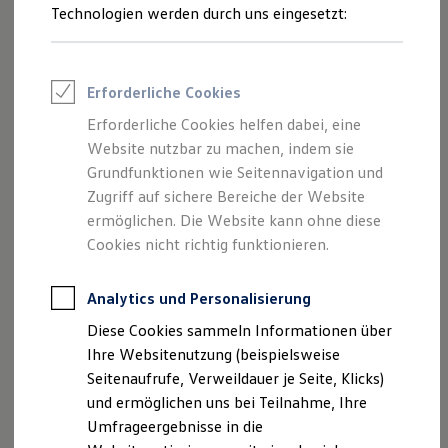
Reifenpakete
Technologien werden durch uns eingesetzt:
Leasing
Leasing-Angebote
Gebrauchtwagen Leasing
Junge Gebrauchtwagen-Leasing
Erforderliche Cookies
Elektroauto Leasing
Kleinwagen-Leasing
Erforderliche Cookies helfen dabei, eine
Leasing ohne Anzahlung
Website nutzbar zu machen, indem sie
Finanzierung
Autokredit mit Schlussrate
Grundfunktionen wie Seitennavigation und
Versicherungen und Garantien
Zugriff auf sichere Bereiche der Website
Kfz-Versicherung
ermöglichen. Die Website kann ohne diese
Restschuldversicherungen
Garantien
Cookies nicht richtig funktionieren.
Wartungsverträge
Geschäftskunden
Professional Class bei Volkswagen
Analytics und Personalisierung
Großkunden
Diese Cookies sammeln Informationen über
Behörden
Direktkunden
Ihre Websitenutzung (beispielsweise
Sonderfahrzeuge
Seitenaufrufe, Verweildauer je Seite, Klicks)
Anpfiff zum Gewinn
und ermöglichen uns bei Teilnahme, Ihre
Elektromobilität
Elektroautos
Umfrageergebnisse in die
ID. Tutorials