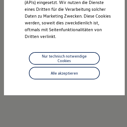
(APIs) eingesetzt. Wir nutzen die Dienste
Motorenöl und Flüssigkeiten
eines Dritten für die Verarbeitung solcher
Räder und Reifen
Pannen- und Unfallhilfe
Daten zu Marketing Zwecken. Diese Cookies
Economy Service
werden, soweit dies zweckdienlich ist,
Volkswagen Teile
oftmals mit Seitenfunktionalitäten von
Zubehör
Modellspezifisches Zubehör
Dritten verlinkt.
Schutz und Pflege
Transport
Entertainment und Elektronik
Individualisieren
Nur technisch notwendige
Wallbox und Ladekabel
Cookies
Digitale Extras
Dienste für Ihr Modell finden
Alle akzeptieren
Volkswagen Apps, Login und Shop
Handy und Fahrzeug verbinden
Updates für Software, Karten und Radio
Über Ihr Auto
Vorgängermodelle
Kundeninformationen
Volkswagen Kundenbetreuung
Warn- und Kontrollleuchten
Assistenzsysteme
Digitale Betriebsanleitung
Live Beratung