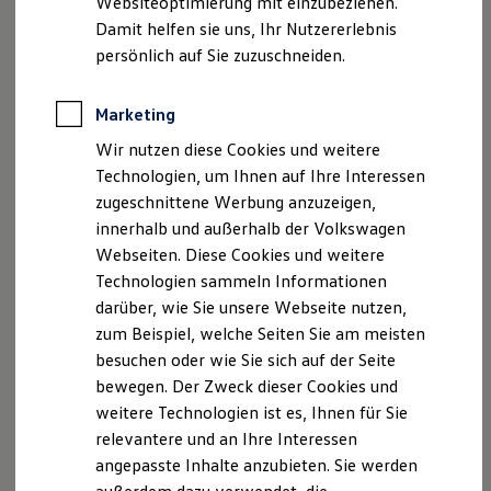
Websiteoptimierung mit einzubeziehen.
Elektrofahrzeugkonzepte
Damit helfen sie uns, Ihr Nutzererlebnis
ID. EVERY1
Reichweite
persönlich auf Sie zuzuschneiden.
Reichweite der ID. Modelle
Reichweite im Winter
Rekuperation
Marketing
Laden
Wir nutzen diese Cookies und weitere
Laden unterwegs
Laden Zuhause
Technologien, um Ihnen auf Ihre Interessen
Ladestationen finden
zugeschnittene Werbung anzuzeigen,
Ladezeitensimulator
innerhalb und außerhalb der Volkswagen
Batterie
Sicherheit
Webseiten. Diese Cookies und weitere
Garantie und Lebensdauer
Technologien sammeln Informationen
Nachhaltigkeit
darüber, wie Sie unsere Webseite nutzen,
Technologie
Kosten und Kauf
zum Beispiel, welche Seiten Sie am meisten
Verbrauchskosten
besuchen oder wie Sie sich auf der Seite
Kaufoptionen
bewegen. Der Zweck dieser Cookies und
E-Auto-Förderung
Software und Konnektivität
weitere Technologien ist es, Ihnen für Sie
Die ID. Software 6
relevantere und an Ihre Interessen
ID. Software Versionen und Updates
angepasste Inhalte anzubieten. Sie werden
Digitale Extras
Schnittstellen zu Ihrem ID.