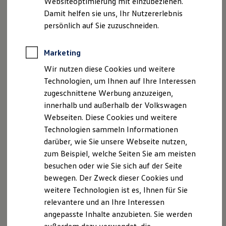
Websiteoptimierung mit einzubeziehen.
Elektrofahrzeugkonzepte
Damit helfen sie uns, Ihr Nutzererlebnis
ID. EVERY1
Reichweite
persönlich auf Sie zuzuschneiden.
Reichweite der ID. Modelle
Reichweite im Winter
Rekuperation
Marketing
Laden
Wir nutzen diese Cookies und weitere
Laden unterwegs
Laden Zuhause
Technologien, um Ihnen auf Ihre Interessen
Ladestationen finden
zugeschnittene Werbung anzuzeigen,
Ladezeitensimulator
innerhalb und außerhalb der Volkswagen
Batterie
Sicherheit
Webseiten. Diese Cookies und weitere
Garantie und Lebensdauer
Technologien sammeln Informationen
Nachhaltigkeit
darüber, wie Sie unsere Webseite nutzen,
Technologie
Kosten und Kauf
zum Beispiel, welche Seiten Sie am meisten
Verbrauchskosten
besuchen oder wie Sie sich auf der Seite
Kaufoptionen
bewegen. Der Zweck dieser Cookies und
E-Auto-Förderung
Software und Konnektivität
weitere Technologien ist es, Ihnen für Sie
Die ID. Software 6
relevantere und an Ihre Interessen
ID. Software Versionen und Updates
angepasste Inhalte anzubieten. Sie werden
Digitale Extras
Schnittstellen zu Ihrem ID.