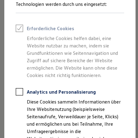
Reifenpakete
Technologien werden durch uns eingesetzt:
Leasing
Leasing-Angebote
Gebrauchtwagen Leasing
Junge Gebrauchtwagen-Leasing
Erforderliche Cookies
Elektroauto Leasing
Kleinwagen-Leasing
Erforderliche Cookies helfen dabei, eine
Leasing ohne Anzahlung
Website nutzbar zu machen, indem sie
Finanzierung
Autokredit mit Schlussrate
Grundfunktionen wie Seitennavigation und
Versicherungen und Garantien
Zugriff auf sichere Bereiche der Website
Kfz-Versicherung
ermöglichen. Die Website kann ohne diese
Restschuldversicherungen
Garantien
Cookies nicht richtig funktionieren.
Wartungsverträge
Geschäftskunden
Professional Class bei Volkswagen
Analytics und Personalisierung
Großkunden
Diese Cookies sammeln Informationen über
Behörden
Direktkunden
Ihre Websitenutzung (beispielsweise
Sonderfahrzeuge
Seitenaufrufe, Verweildauer je Seite, Klicks)
Anpfiff zum Gewinn
und ermöglichen uns bei Teilnahme, Ihre
Elektromobilität
Elektroautos
Umfrageergebnisse in die
ID. Tutorials