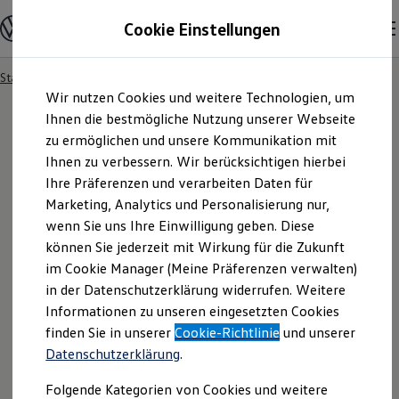
Modelle und Konfigurator
Cookie Einstellungen
Konfigurator
Modelle vergleichen
Konfiguration laden
Startseite
Besitzer und Service
Service- & Zubehörangebote
Zum
Zum
Autosuche
Wir nutzen Cookies und weitere Technologien, um
Hauptinhalt
Footer
Elektroautos
springen
springen
Ihnen die bestmögliche Nutzung unserer Webseite
ENERGY Sondermodelle
Nutzfahrzeuge
zu ermöglichen und unsere Kommunikation mit
SUV und CUV
Ihnen zu verbessern. Wir berücksichtigen hierbei
Familienautos
Ihre Präferenzen und verarbeiten Daten für
Kombis
Kompaktwagen
Marketing, Analytics und Personalisierung nur,
Sportwagen
wenn Sie uns Ihre Einwilligung geben. Diese
Schnell verfügbare Fahrzeuge
Angebote und Produkte
können Sie jederzeit mit Wirkung für die Zukunft
Aktuelle Angebote
im Cookie Manager (Meine Präferenzen verwalten)
E-Auto-Förderung
in der Datenschutzerklärung widerrufen. Weitere
Volkswagen Marktplatz
Informationen zu unseren eingesetzten Cookies
Die ENERGY Sondermodelle
Junge Gebrauchtwagen und Gebrauchtwagen
finden Sie in unserer
Cookie-Richtlinie
und unserer
Volkswagen Zertifizierte Gebrauchtwagen
Datenschutzerklärung
.
Elektromobilität bei Gebrauchtwagen
Zubehör- und Serviceangebote
Folgende Kategorien von Cookies und weitere
Saisonangebote