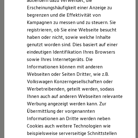
außerdem dazu verwendet, die
Hybridautos
Erscheinungshäufigkeit einer Anzeige zu
Marke und Erlebnis
begrenzen und die Effektivität von
Volkswagen R und R Experience
R-Modelle
Kampagnen zu messen und zu steuern. Sie
R Experience
registrieren, ob Sie eine Webseite besucht
Driving Experience
haben oder nicht, sowie welche Inhalte
Volkswagen entdecken
Werkbesichtigung
genutzt worden sind. Dies basiert auf einer
Factory visit
eindeutigen Identifikation Ihres Browsers
Lifestyle Shop
sowie Ihres Internetgeräts. Die
T-Roc Kollektion
Golf Kollektion
Informationen können mit anderen
ID. Kollektion
Webseiten oder Seiten Dritter, wie z.B.
Volkswagen Kollektion
Volkswagen Konzerngesellschaften oder
R-Kollektion
GTI Kollektion
Werbetreibenden, geteilt werden, sodass
Fußball Drop
Ihnen auch auf anderen Webseiten relevante
we drive football
Werbung angezeigt werden kann. Zur
#wedriveproud
Besitzer und Service
Übermittlung der vorgenannten
myVolkswagen
Informationen an Dritte werden neben
Software Updates
Cookies auch weitere Technologien wie
Service und Ersatzteile
Inspektion und HU/AU
beispielsweise serverseitige Schnittstellen
Reparaturen und Checks