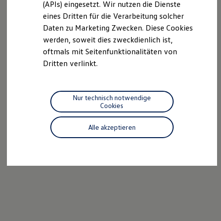
(APIs) eingesetzt. Wir nutzen die Dienste
Motorenöl und Flüssigkeiten
eines Dritten für die Verarbeitung solcher
Räder und Reifen
Pannen- und Unfallhilfe
Daten zu Marketing Zwecken. Diese Cookies
Economy Service
werden, soweit dies zweckdienlich ist,
Volkswagen Teile
oftmals mit Seitenfunktionalitäten von
Zubehör
Modellspezifisches Zubehör
Dritten verlinkt.
Schutz und Pflege
Transport
Entertainment und Elektronik
Individualisieren
Nur technisch notwendige
Wallbox und Ladekabel
Cookies
Digitale Extras
Dienste für Ihr Modell finden
Alle akzeptieren
Volkswagen Apps, Login und Shop
Handy und Fahrzeug verbinden
Updates für Software, Karten und Radio
Über Ihr Auto
Vorgängermodelle
Kundeninformationen
Volkswagen Kundenbetreuung
Warn- und Kontrollleuchten
Assistenzsysteme
Digitale Betriebsanleitung
Live Beratung