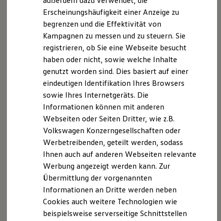
außerdem dazu verwendet, die
Nachhaltigkeit
Erscheinungshäufigkeit einer Anzeige zu
Technologie
begrenzen und die Effektivität von
Kosten und Kauf
Verbrauchskosten
Kampagnen zu messen und zu steuern. Sie
Kaufoptionen
registrieren, ob Sie eine Webseite besucht
E-Auto-Förderung
haben oder nicht, sowie welche Inhalte
Software und Konnektivität
Die ID. Software 6
genutzt worden sind. Dies basiert auf einer
ID. Software Versionen und Updates
eindeutigen Identifikation Ihres Browsers
Digitale Extras
sowie Ihres Internetgeräts. Die
Schnittstellen zu Ihrem ID.
Hybridautos
Informationen können mit anderen
Marke und Erlebnis
Webseiten oder Seiten Dritter, wie z.B.
Volkswagen R und R Experience
Volkswagen Konzerngesellschaften oder
R-Modelle
R Experience
Werbetreibenden, geteilt werden, sodass
Driving Experience
Ihnen auch auf anderen Webseiten relevante
Volkswagen entdecken
Werbung angezeigt werden kann. Zur
Werkbesichtigung
Factory visit
Übermittlung der vorgenannten
Lifestyle Shop
Informationen an Dritte werden neben
T-Roc Kollektion
Cookies auch weitere Technologien wie
Golf Kollektion
ID. Kollektion
beispielsweise serverseitige Schnittstellen
Volkswagen Kollektion