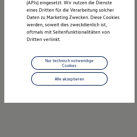
(APIs) eingesetzt. Wir nutzen die Dienste
R-Kollektion
eines Dritten für die Verarbeitung solcher
GTI Kollektion
Fußball Drop
Daten zu Marketing Zwecken. Diese Cookies
we drive football
werden, soweit dies zweckdienlich ist,
#wedriveproud
oftmals mit Seitenfunktionalitäten von
Besitzer und Service
myVolkswagen
Dritten verlinkt.
Software Updates
Service und Ersatzteile
Inspektion und HU/AU
Reparaturen und Checks
Nur technisch notwendige
Motorenöl und Flüssigkeiten
Cookies
Räder und Reifen
Pannen- und Unfallhilfe
Alle akzeptieren
Economy Service
Volkswagen Teile
Zubehör
Modellspezifisches Zubehör
Schutz und Pflege
Transport
Entertainment und Elektronik
Individualisieren
Wallbox und Ladekabel
Digitale Extras
Dienste für Ihr Modell finden