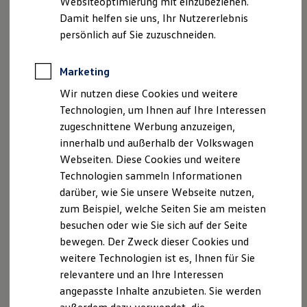
Websiteoptimierung mit einzubeziehen.
Der neue ID. Polo
Damit helfen sie uns, Ihr Nutzererlebnis
Der neue ID.3 Neo
Der ID.4
persönlich auf Sie zuzuschneiden.
Der ID.4 GTX
Der ID.5 GTX
Der ID.7
Marketing
Der ID.7 GTX
Wir nutzen diese Cookies und weitere
Der ID.7 Tourer
Der ID.7 GTX Tourer
Technologien, um Ihnen auf Ihre Interessen
Der ID. Buzz
zugeschnittene Werbung anzuzeigen,
Der neue ID. Cross
innerhalb und außerhalb der Volkswagen
Elektrofahrzeugkonzepte
ID. EVERY1
Webseiten. Diese Cookies und weitere
Reichweite
Technologien sammeln Informationen
Reichweite der ID. Modelle
darüber, wie Sie unsere Webseite nutzen,
Reichweite im Winter
Rekuperation
zum Beispiel, welche Seiten Sie am meisten
Laden
besuchen oder wie Sie sich auf der Seite
Laden unterwegs
bewegen. Der Zweck dieser Cookies und
Laden Zuhause
Ladestationen finden
weitere Technologien ist es, Ihnen für Sie
Ladezeitensimulator
relevantere und an Ihre Interessen
Batterie
angepasste Inhalte anzubieten. Sie werden
Sicherheit
Garantie und Lebensdauer