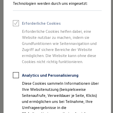
Reifenpakete
Technologien werden durch uns eingesetzt:
Leasing
Leasing-Angebote
Gebrauchtwagen Leasing
Junge Gebrauchtwagen-Leasing
Erforderliche Cookies
Elektroauto Leasing
Kleinwagen-Leasing
Erforderliche Cookies helfen dabei, eine
Leasing ohne Anzahlung
Website nutzbar zu machen, indem sie
Finanzierung
Autokredit mit Schlussrate
Grundfunktionen wie Seitennavigation und
Versicherungen und Garantien
Zugriff auf sichere Bereiche der Website
Kfz-Versicherung
ermöglichen. Die Website kann ohne diese
Restschuldversicherungen
Garantien
Cookies nicht richtig funktionieren.
Wartungsverträge
Geschäftskunden
Professional Class bei Volkswagen
Analytics und Personalisierung
Großkunden
Diese Cookies sammeln Informationen über
Behörden
Direktkunden
Ihre Websitenutzung (beispielsweise
Sonderfahrzeuge
Seitenaufrufe, Verweildauer je Seite, Klicks)
Anpfiff zum Gewinn
und ermöglichen uns bei Teilnahme, Ihre
Elektromobilität
Elektroautos
Umfrageergebnisse in die
ID. Tutorials