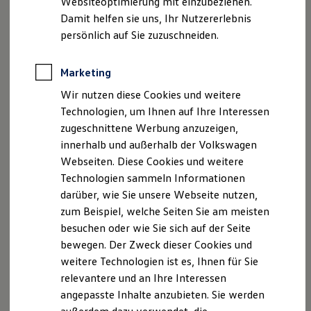
Websiteoptimierung mit einzubeziehen.
Elektrofahrzeugkonzepte
Damit helfen sie uns, Ihr Nutzererlebnis
ID. EVERY1
Reichweite
persönlich auf Sie zuzuschneiden.
Reichweite der ID. Modelle
Reichweite im Winter
Rekuperation
Marketing
Laden
Wir nutzen diese Cookies und weitere
Laden unterwegs
Laden Zuhause
Technologien, um Ihnen auf Ihre Interessen
Ladestationen finden
zugeschnittene Werbung anzuzeigen,
Ladezeitensimulator
innerhalb und außerhalb der Volkswagen
Batterie
Sicherheit
Webseiten. Diese Cookies und weitere
Garantie und Lebensdauer
Technologien sammeln Informationen
Nachhaltigkeit
darüber, wie Sie unsere Webseite nutzen,
Technologie
Kosten und Kauf
zum Beispiel, welche Seiten Sie am meisten
Verbrauchskosten
besuchen oder wie Sie sich auf der Seite
Kaufoptionen
bewegen. Der Zweck dieser Cookies und
E-Auto-Förderung
Software und Konnektivität
weitere Technologien ist es, Ihnen für Sie
Die ID. Software 6
relevantere und an Ihre Interessen
ID. Software Versionen und Updates
angepasste Inhalte anzubieten. Sie werden
Digitale Extras
Schnittstellen zu Ihrem ID.