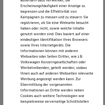
außerdem dazu verwendet, die
Hybridautos
Erscheinungshäufigkeit einer Anzeige zu
Marke und Erlebnis
begrenzen und die Effektivität von
Volkswagen R und R Experience
R-Modelle
Kampagnen zu messen und zu steuern. Sie
R Experience
registrieren, ob Sie eine Webseite besucht
Driving Experience
haben oder nicht, sowie welche Inhalte
Volkswagen entdecken
Werkbesichtigung
genutzt worden sind. Dies basiert auf einer
Factory visit
eindeutigen Identifikation Ihres Browsers
Lifestyle Shop
sowie Ihres Internetgeräts. Die
T-Roc Kollektion
Golf Kollektion
Informationen können mit anderen
ID. Kollektion
Webseiten oder Seiten Dritter, wie z.B.
Volkswagen Kollektion
Volkswagen Konzerngesellschaften oder
R-Kollektion
GTI Kollektion
Werbetreibenden, geteilt werden, sodass
Fußball Drop
Ihnen auch auf anderen Webseiten relevante
we drive football
Werbung angezeigt werden kann. Zur
#wedriveproud
Besitzer und Service
Übermittlung der vorgenannten
myVolkswagen
Informationen an Dritte werden neben
Software Updates
Cookies auch weitere Technologien wie
Service und Ersatzteile
Inspektion und HU/AU
beispielsweise serverseitige Schnittstellen
Reparaturen und Checks