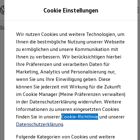
Modelle und Konfigurator
Cookie Einstellungen
Konfigurator
Modelle vergleichen
Konfiguration laden
Startseite
Besitzer und Service
Service- & Zubehörangebote
Zum
Zum
Autosuche
Wir nutzen Cookies und weitere Technologien, um
Hauptinhalt
Footer
Elektroautos
springen
springen
Ihnen die bestmögliche Nutzung unserer Webseite
ENERGY Sondermodelle
Nutzfahrzeuge
zu ermöglichen und unsere Kommunikation mit
SUV und CUV
Ihnen zu verbessern. Wir berücksichtigen hierbei
Familienautos
Ihre Präferenzen und verarbeiten Daten für
Kombis
Kompaktwagen
Marketing, Analytics und Personalisierung nur,
Sportwagen
wenn Sie uns Ihre Einwilligung geben. Diese
Schnell verfügbare Fahrzeuge
Angebote und Produkte
können Sie jederzeit mit Wirkung für die Zukunft
Aktuelle Angebote
im Cookie Manager (Meine Präferenzen verwalten)
E-Auto-Förderung
in der Datenschutzerklärung widerrufen. Weitere
Volkswagen Marktplatz
Informationen zu unseren eingesetzten Cookies
Die ENERGY Sondermodelle
Junge Gebrauchtwagen und Gebrauchtwagen
finden Sie in unserer
Cookie-Richtlinie
und unserer
Volkswagen Zertifizierte Gebrauchtwagen
Datenschutzerklärung
.
Elektromobilität bei Gebrauchtwagen
Zubehör- und Serviceangebote
Folgende Kategorien von Cookies und weitere
Saisonangebote