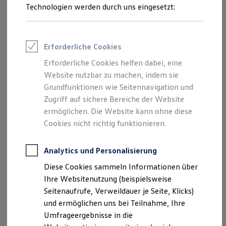
Reifenpakete
Technologien werden durch uns eingesetzt:
Leasing
Leasing-Angebote
Gebrauchtwagen Leasing
Junge Gebrauchtwagen-Leasing
Erforderliche Cookies
Elektroauto Leasing
Kleinwagen-Leasing
Erforderliche Cookies helfen dabei, eine
Leasing ohne Anzahlung
Website nutzbar zu machen, indem sie
Finanzierung
Autokredit mit Schlussrate
Grundfunktionen wie Seitennavigation und
Versicherungen und Garantien
Zugriff auf sichere Bereiche der Website
Kfz-Versicherung
ermöglichen. Die Website kann ohne diese
Restschuldversicherungen
Garantien
Cookies nicht richtig funktionieren.
Wartungsverträge
Geschäftskunden
Professional Class bei Volkswagen
Analytics und Personalisierung
Großkunden
Diese Cookies sammeln Informationen über
Behörden
Direktkunden
Ihre Websitenutzung (beispielsweise
Sonderfahrzeuge
Seitenaufrufe, Verweildauer je Seite, Klicks)
Anpfiff zum Gewinn
und ermöglichen uns bei Teilnahme, Ihre
Elektromobilität
Elektroautos
Umfrageergebnisse in die
ID. Tutorials