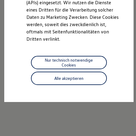
(APIs) eingesetzt. Wir nutzen die Dienste
Motorenöl und Flüssigkeiten
eines Dritten für die Verarbeitung solcher
Räder und Reifen
Pannen- und Unfallhilfe
Daten zu Marketing Zwecken. Diese Cookies
Economy Service
werden, soweit dies zweckdienlich ist,
Volkswagen Teile
oftmals mit Seitenfunktionalitäten von
Zubehör
Modellspezifisches Zubehör
Dritten verlinkt.
Schutz und Pflege
Transport
Entertainment und Elektronik
Individualisieren
Nur technisch notwendige
Wallbox und Ladekabel
Cookies
Digitale Extras
Dienste für Ihr Modell finden
Alle akzeptieren
Volkswagen Apps, Login und Shop
Handy und Fahrzeug verbinden
Updates für Software, Karten und Radio
Über Ihr Auto
Vorgängermodelle
Kundeninformationen
Volkswagen Kundenbetreuung
Warn- und Kontrollleuchten
Assistenzsysteme
Digitale Betriebsanleitung
Live Beratung