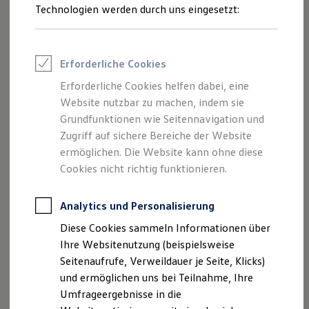
Reifenpakete
Technologien werden durch uns eingesetzt:
Leasing
Leasing-Angebote
Gebrauchtwagen Leasing
Junge Gebrauchtwagen-Leasing
Erforderliche Cookies
Elektroauto Leasing
Kleinwagen-Leasing
Erforderliche Cookies helfen dabei, eine
Leasing ohne Anzahlung
Website nutzbar zu machen, indem sie
Finanzierung
Autokredit mit Schlussrate
Grundfunktionen wie Seitennavigation und
Versicherungen und Garantien
Zugriff auf sichere Bereiche der Website
Kfz-Versicherung
ermöglichen. Die Website kann ohne diese
Restschuldversicherungen
Garantien
Cookies nicht richtig funktionieren.
Wartungsverträge
Geschäftskunden
Professional Class bei Volkswagen
Analytics und Personalisierung
Großkunden
Diese Cookies sammeln Informationen über
Behörden
Direktkunden
Ihre Websitenutzung (beispielsweise
Sonderfahrzeuge
Seitenaufrufe, Verweildauer je Seite, Klicks)
Anpfiff zum Gewinn
und ermöglichen uns bei Teilnahme, Ihre
Elektromobilität
Elektroautos
Umfrageergebnisse in die
ID. Tutorials