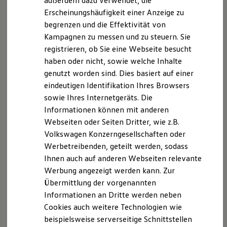
außerdem dazu verwendet, die
Hybridautos
Erscheinungshäufigkeit einer Anzeige zu
Marke und Erlebnis
begrenzen und die Effektivität von
Volkswagen R und R Experience
R-Modelle
Kampagnen zu messen und zu steuern. Sie
R Experience
registrieren, ob Sie eine Webseite besucht
Driving Experience
haben oder nicht, sowie welche Inhalte
Volkswagen entdecken
Werkbesichtigung
genutzt worden sind. Dies basiert auf einer
Factory visit
eindeutigen Identifikation Ihres Browsers
Lifestyle Shop
sowie Ihres Internetgeräts. Die
T-Roc Kollektion
Golf Kollektion
Informationen können mit anderen
ID. Kollektion
Webseiten oder Seiten Dritter, wie z.B.
Volkswagen Kollektion
Volkswagen Konzerngesellschaften oder
R-Kollektion
GTI Kollektion
Werbetreibenden, geteilt werden, sodass
Fußball Drop
Ihnen auch auf anderen Webseiten relevante
we drive football
Werbung angezeigt werden kann. Zur
#wedriveproud
Besitzer und Service
Übermittlung der vorgenannten
myVolkswagen
Informationen an Dritte werden neben
Software Updates
Cookies auch weitere Technologien wie
Service und Ersatzteile
Inspektion und HU/AU
beispielsweise serverseitige Schnittstellen
Reparaturen und Checks