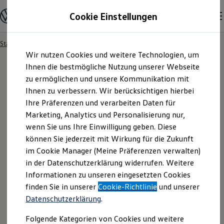
Modelle und Konfigurator
Cookie Einstellungen
Konfigurator
Modelle vergleichen
Konfiguration laden
Startseite
Besitzer und Service
Service- & Zubehörangebote
Zum
Zum
Autosuche
Wir nutzen Cookies und weitere Technologien, um
Hauptinhalt
Footer
Elektroautos
springen
springen
Ihnen die bestmögliche Nutzung unserer Webseite
ENERGY Sondermodelle
Nutzfahrzeuge
zu ermöglichen und unsere Kommunikation mit
SUV und CUV
Ihnen zu verbessern. Wir berücksichtigen hierbei
Familienautos
Ihre Präferenzen und verarbeiten Daten für
Kombis
Kompaktwagen
Marketing, Analytics und Personalisierung nur,
Sportwagen
wenn Sie uns Ihre Einwilligung geben. Diese
Schnell verfügbare Fahrzeuge
Angebote und Produkte
können Sie jederzeit mit Wirkung für die Zukunft
Aktuelle Angebote
im Cookie Manager (Meine Präferenzen verwalten)
E-Auto-Förderung
in der Datenschutzerklärung widerrufen. Weitere
Volkswagen Marktplatz
Informationen zu unseren eingesetzten Cookies
Die ENERGY Sondermodelle
Junge Gebrauchtwagen und Gebrauchtwagen
finden Sie in unserer
Cookie-Richtlinie
und unserer
Volkswagen Zertifizierte Gebrauchtwagen
Datenschutzerklärung
.
Elektromobilität bei Gebrauchtwagen
Zubehör- und Serviceangebote
Folgende Kategorien von Cookies und weitere
Saisonangebote