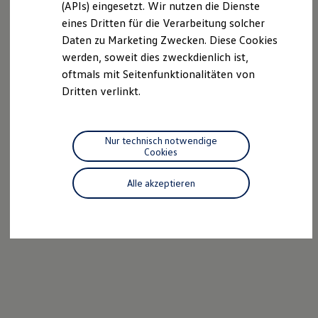
(APIs) eingesetzt. Wir nutzen die Dienste
Motorenöl und Flüssigkeiten
eines Dritten für die Verarbeitung solcher
Räder und Reifen
Pannen- und Unfallhilfe
Daten zu Marketing Zwecken. Diese Cookies
Economy Service
werden, soweit dies zweckdienlich ist,
Volkswagen Teile
oftmals mit Seitenfunktionalitäten von
Zubehör
Modellspezifisches Zubehör
Dritten verlinkt.
Schutz und Pflege
Transport
Entertainment und Elektronik
Individualisieren
Nur technisch notwendige
Wallbox und Ladekabel
Cookies
Digitale Extras
Dienste für Ihr Modell finden
Alle akzeptieren
Volkswagen Apps, Login und Shop
Handy und Fahrzeug verbinden
Updates für Software, Karten und Radio
Über Ihr Auto
Vorgängermodelle
Kundeninformationen
Volkswagen Kundenbetreuung
Warn- und Kontrollleuchten
Assistenzsysteme
Digitale Betriebsanleitung
Live Beratung