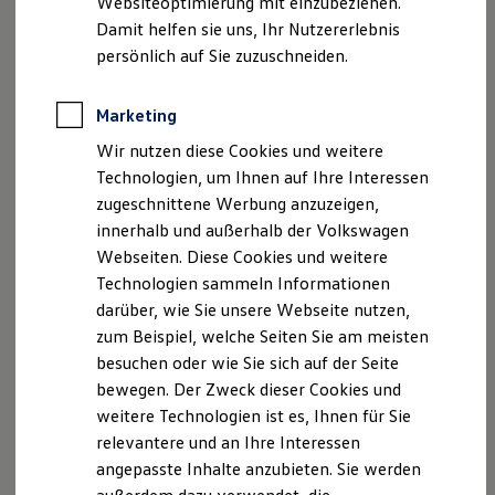
Websiteoptimierung mit einzubeziehen.
Elektrofahrzeugkonzepte
Damit helfen sie uns, Ihr Nutzererlebnis
ID. EVERY1
Reichweite
persönlich auf Sie zuzuschneiden.
Reichweite der ID. Modelle
Reichweite im Winter
Rekuperation
Marketing
Laden
Wir nutzen diese Cookies und weitere
Laden unterwegs
Laden Zuhause
Technologien, um Ihnen auf Ihre Interessen
Ladestationen finden
zugeschnittene Werbung anzuzeigen,
Ladezeitensimulator
innerhalb und außerhalb der Volkswagen
Batterie
Sicherheit
Webseiten. Diese Cookies und weitere
Garantie und Lebensdauer
Technologien sammeln Informationen
Nachhaltigkeit
darüber, wie Sie unsere Webseite nutzen,
Technologie
Kosten und Kauf
zum Beispiel, welche Seiten Sie am meisten
Verbrauchskosten
besuchen oder wie Sie sich auf der Seite
Kaufoptionen
bewegen. Der Zweck dieser Cookies und
E-Auto-Förderung
Software und Konnektivität
weitere Technologien ist es, Ihnen für Sie
Die ID. Software 6
relevantere und an Ihre Interessen
ID. Software Versionen und Updates
angepasste Inhalte anzubieten. Sie werden
Digitale Extras
Schnittstellen zu Ihrem ID.