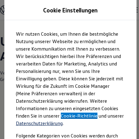
Modelle und Konfigurator
Cookie Einstellungen
Konfigurator
Modelle vergleichen
Konfiguration laden
Zum
Zum
Autosuche
Wir nutzen Cookies, um Ihnen die bestmögliche
Hauptinhalt
Footer
Elektroautos
Unsere aktuellen
springen
springen
Nutzung unserer Webseite zu ermöglichen und
ENERGY Sondermodelle
Nutzfahrzeuge
unsere Kommunikation mit Ihnen zu verbessern.
Angebote und mehr
SUV und CUV
Wir berücksichtigen hierbei Ihre Präferenzen und
Familienautos
verarbeiten Daten für Marketing, Analytics und
Kombis
Kompaktwagen
Personalisierung nur, wenn Sie uns Ihre
Verantwortlich für die Inhalte auf dieser Seite ist die asw.AUTOMOBILE
Sportwagen
Einwilligung geben. Diese können Sie jederzeit mit
GmbH & Co. KG
(
Impressum & Rechtliches
)
Schnell verfügbare Fahrzeuge
Angebote und Produkte
Wirkung für die Zukunft im Cookie Manager
Aktuelle Angebote
(Meine Präferenzen verwalten) in der
E-Auto-Förderung
Datenschutzerklärung widerrufen. Weitere
Volkswagen Marktplatz
Leider haben wir im Moment keine
Informationen zu unseren eingesetzten Cookies
Die ENERGY Sondermodelle
Junge Gebrauchtwagen und Gebrauchtwagen
aktuellen Angebote
finden Sie in unserer
Cookie-Richtlinie
und unserer
Volkswagen Zertifizierte Gebrauchtwagen
Datenschutzerklärung
.
Elektromobilität bei Gebrauchtwagen
Zubehör- und Serviceangebote
Folgende Kategorien von Cookies werden durch
Saisonangebote