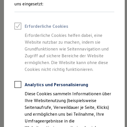
Reifenpakete
Ihre
nächsten
uns eingesetzt:
Leasing
Leasing-Angebote
Schritte
Gebrauchtwagen Leasing
Junge Gebrauchtwagen-Leasing
Erforderliche Cookies
Elektroauto Leasing
Kleinwagen-Leasing
Erforderliche Cookies helfen dabei, eine
Leasing ohne Anzahlung
Website nutzbar zu machen, indem sie
Finanzierung
Autokredit mit Schlussrate
Grundfunktionen wie Seitennavigation und
Servicetermin buchen
Versicherungen und Garantien
Zugriff auf sichere Bereiche der Website
Kfz-Versicherung
ermöglichen. Die Website kann ohne diese
Restschuldversicherungen
Garantien
Cookies nicht richtig funktionieren.
Wartungsverträge
Geschäftskunden
Serviceanfrage stellen
Professional Class bei Volkswagen
Analytics und Personalisierung
Großkunden
Diese Cookies sammeln Informationen über
Behörden
Direktkunden
Ihre Websitenutzung (beispielsweise
Sonderfahrzeuge
Seitenaufrufe, Verweildauer je Seite, Klicks)
Anpfiff zum Gewinn
und ermöglichen uns bei Teilnahme, Ihre
Ihre Ansprechpartner
bei
Elektromobilität
Elektroautos
Umfrageergebnisse in die
asw.AUTOMOBILE Heilbronn
ID. Tutorials