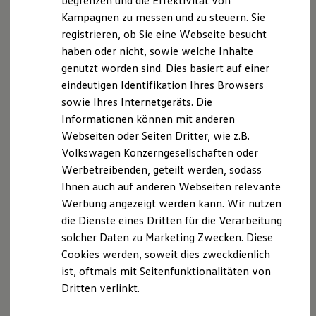
begrenzen und die Effektivität von
+49 7131 50850
Hybridautos
Kampagnen zu messen und zu steuern. Sie
Marke und Erlebnis
E-Mail schreiben
registrieren, ob Sie eine Webseite besucht
Volkswagen R und R Experience
R-Modelle
haben oder nicht, sowie welche Inhalte
R Experience
genutzt worden sind. Dies basiert auf einer
Driving Experience
eindeutigen Identifikation Ihres Browsers
Volkswagen entdecken
Werkbesichtigung
sowie Ihres Internetgeräts. Die
Factory visit
Informationen können mit anderen
Lifestyle Shop
Webseiten oder Seiten Dritter, wie z.B.
T-Roc Kollektion
Golf Kollektion
Volkswagen Konzerngesellschaften oder
ID. Kollektion
Werbetreibenden, geteilt werden, sodass
Volkswagen Kollektion
Ihnen auch auf anderen Webseiten relevante
R-Kollektion
GTI Kollektion
Werbung angezeigt werden kann. Wir nutzen
Fußball Drop
die Dienste eines Dritten für die Verarbeitung
we drive football
solcher Daten zu Marketing Zwecken. Diese
#wedriveproud
Besitzer und Service
Cookies werden, soweit dies zweckdienlich
myVolkswagen
ist, oftmals mit Seitenfunktionalitäten von
Software Updates
Dritten verlinkt.
Service und Ersatzteile
Inspektion und HU/AU
Reparaturen und Checks