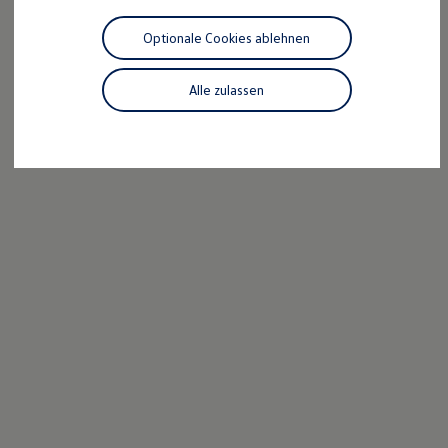
Motorenöl und Flüssigkeiten
Räder und Reifen
Optionale Cookies ablehnen
Pannen- und Unfallhilfe
Economy Service
Volkswagen Teile
Alle zulassen
Zubehör
Modellspezifisches Zubehör
Schutz und Pflege
Transport
Entertainment und Elektronik
Individualisieren
Wallbox und Ladekabel
Digitale Extras
Dienste für Ihr Modell finden
Volkswagen Apps, Login und Shop
Handy und Fahrzeug verbinden
Updates für Software, Karten und Radio
Über Ihr Auto
Vorgängermodelle
Kundeninformationen
Volkswagen Kundenbetreuung
Warn- und Kontrollleuchten
Assistenzsysteme
Digitale Betriebsanleitung
Live Beratung