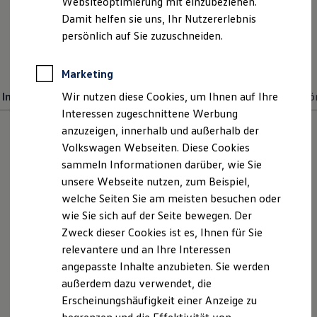
Websiteoptimierung mit einzubeziehen.
Elektrofahrzeugkonzepte
Damit helfen sie uns, Ihr Nutzererlebnis
ID. EVERY1
E-Mail schreiben
Reichweite
persönlich auf Sie zuzuschneiden.
Reichweite der ID. Modelle
Reichweite im Winter
+49 7131 50850
Rekuperation
Marketing
Laden
Information
Wir nutzen diese Cookies, um Ihnen auf Ihre
Gebrauchtwagenverkauf
Service
Teile und Zubehö
Laden unterwegs
Laden Zuhause
Interessen zugeschnittene Werbung
Ladestationen finden
anzuzeigen, innerhalb und außerhalb der
Ladezeitensimulator
Volkswagen Webseiten. Diese Cookies
Batterie
Sicherheit
sammeln Informationen darüber, wie Sie
Garantie und Lebensdauer
unsere Webseite nutzen, zum Beispiel,
Nachhaltigkeit
welche Seiten Sie am meisten besuchen oder
Technologie
Kosten und Kauf
wie Sie sich auf der Seite bewegen. Der
Verbrauchskosten
Zweck dieser Cookies ist es, Ihnen für Sie
Kaufoptionen
relevantere und an Ihre Interessen
E-Auto-Förderung
Software und Konnektivität
angepasste Inhalte anzubieten. Sie werden
Edessa Ulusoy
Die ID. Software 6
außerdem dazu verwendet, die
ID. Software Versionen und Updates
Serviceassistentin
Erscheinungshäufigkeit einer Anzeige zu
Digitale Extras
Schnittstellen zu Ihrem ID.